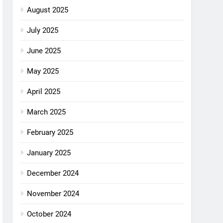
August 2025
July 2025
June 2025
May 2025
April 2025
March 2025
February 2025
January 2025
December 2024
November 2024
October 2024