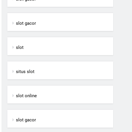
slot gacor
slot
situs slot
slot online
slot gacor