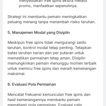
menyediakan free spins ekstra melalui
promo, manfaatkan sepenuhnya.
Strategi ini membantu pemain meningkatkan
peluang menang tanpa menambah risiko taruhan.
5. Manajemen Modal yang Disiplin
Meskipun free spins tidak mengurangi saldo
taruhan, kontrol modal tetap penting. Tetapkan
batas taruhan harian dan per putaran untuk
memastikan permainan tetap aman. Disiplin
memungkinkan pemain menunggu momen terbaik
untuk memicu free spins dan meraih kemenangan
maksimal.
6. Evaluasi Pola Permainan
Mencatat frekuensi kemunculan free spins dan
hasil kemenangannya membantu pemain
memahami pola permainan. Evaluasi rutin