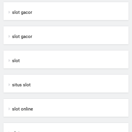
slot gacor
slot gacor
slot
situs slot
slot online