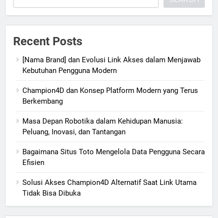
Recent Posts
[Nama Brand] dan Evolusi Link Akses dalam Menjawab
Kebutuhan Pengguna Modern
Champion4D dan Konsep Platform Modern yang Terus
Berkembang
Masa Depan Robotika dalam Kehidupan Manusia:
Peluang, Inovasi, dan Tantangan
Bagaimana Situs Toto Mengelola Data Pengguna Secara
Efisien
Solusi Akses Champion4D Alternatif Saat Link Utama
Tidak Bisa Dibuka