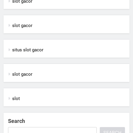
slot gacor
slot gacor
situs slot gacor
slot gacor
slot
Search
SEARCH