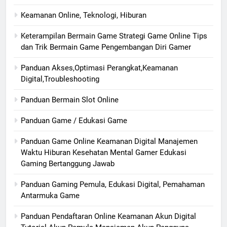
Keamanan Online, Teknologi, Hiburan
Keterampilan Bermain Game Strategi Game Online Tips
dan Trik Bermain Game Pengembangan Diri Gamer
Panduan Akses,Optimasi Perangkat,Keamanan
Digital,Troubleshooting
Panduan Bermain Slot Online
Panduan Game / Edukasi Game
Panduan Game Online Keamanan Digital Manajemen
Waktu Hiburan Kesehatan Mental Gamer Edukasi
Gaming Bertanggung Jawab
Panduan Gaming Pemula, Edukasi Digital, Pemahaman
Antarmuka Game
Panduan Pendaftaran Online Keamanan Akun Digital