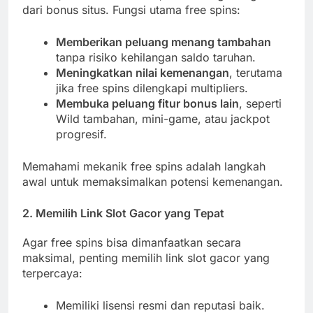
dari bonus situs. Fungsi utama free spins:
Memberikan peluang menang tambahan
tanpa risiko kehilangan saldo taruhan.
Meningkatkan nilai kemenangan
, terutama
jika free spins dilengkapi multipliers.
Membuka peluang fitur bonus lain
, seperti
Wild tambahan, mini-game, atau jackpot
progresif.
Memahami mekanik free spins adalah langkah
awal untuk memaksimalkan potensi kemenangan.
2. Memilih Link Slot Gacor yang Tepat
Agar free spins bisa dimanfaatkan secara
maksimal, penting memilih link slot gacor yang
terpercaya:
Memiliki lisensi resmi dan reputasi baik.