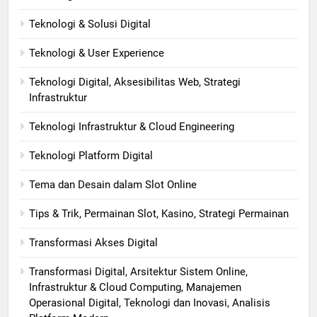
Teknologi & Solusi Digital
Teknologi & User Experience
Teknologi Digital, Aksesibilitas Web, Strategi
Infrastruktur
Teknologi Infrastruktur & Cloud Engineering
Teknologi Platform Digital
Tema dan Desain dalam Slot Online
Tips & Trik, Permainan Slot, Kasino, Strategi Permainan
Transformasi Akses Digital
Transformasi Digital, Arsitektur Sistem Online,
Infrastruktur & Cloud Computing, Manajemen
Operasional Digital, Teknologi dan Inovasi, Analisis