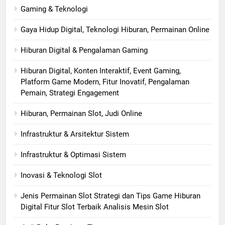
Gaming & Teknologi
Gaya Hidup Digital, Teknologi Hiburan, Permainan Online
Hiburan Digital & Pengalaman Gaming
Hiburan Digital, Konten Interaktif, Event Gaming,
Platform Game Modern, Fitur Inovatif, Pengalaman
Pemain, Strategi Engagement
Hiburan, Permainan Slot, Judi Online
Infrastruktur & Arsitektur Sistem
Infrastruktur & Optimasi Sistem
Inovasi & Teknologi Slot
Jenis Permainan Slot Strategi dan Tips Game Hiburan
Digital Fitur Slot Terbaik Analisis Mesin Slot