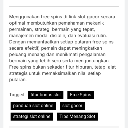
Menggunakan free spins di link slot gacor secara
optimal membutuhkan pemahaman mekanik
permainan, strategi bermain yang tepat,
manajemen modal disiplin, dan evaluasi rutin.
Dengan memanfaatkan setiap putaran free spins
secara efektif, pemain dapat meningkatkan
peluang menang dan menikmati pengalaman
bermain yang lebih seru serta menguntungkan.
Free spins bukan sekadar fitur hiburan, tetapi alat
strategis untuk memaksimalkan nilai setiap
putaran.
Tagged:
fitur bonus slot
Free Spins
panduan slot online
slot gacor
strategi slot online
Tips Menang Slot