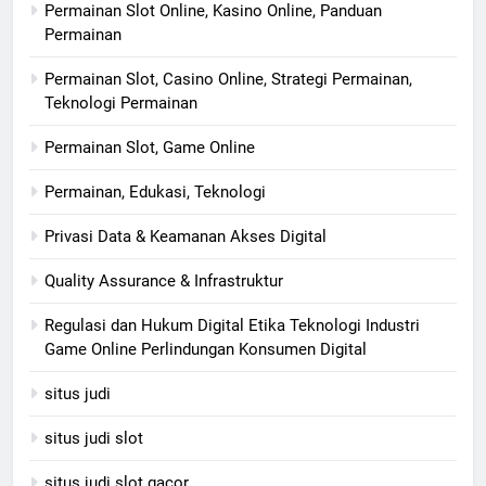
Permainan Slot Online, Kasino Online, Panduan
Permainan
Permainan Slot, Casino Online, Strategi Permainan,
Teknologi Permainan
Permainan Slot, Game Online
Permainan, Edukasi, Teknologi
Privasi Data & Keamanan Akses Digital
Quality Assurance & Infrastruktur
Regulasi dan Hukum Digital Etika Teknologi Industri
Game Online Perlindungan Konsumen Digital
situs judi
situs judi slot
situs judi slot gacor