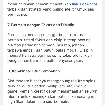
memungkinkan pemain menentukan
link slot gacor
terbaik dan strategi yang paling efektif untuk sesi
berikutnya.
7. Bermain dengan Fokus dan Disiplin
Free spins memang menggoda untuk terus
bermain, tetapi fokus dan disiplin tetap penting.
Nikmati permainan sebagai hiburan, jangan
terbawa emosi, dan patuhi batas modal. Disiplin
memastikan strategi free spins tetap efektif dan
pengalaman bermain lebih menyenangkan.
8. Kombinasi Fitur Tambahan
Slot modern biasanya menggabungkan free spins
dengan Wild, Scatter, multipliers, atau bonus
game. Pemain kreatif dapat memanfaatkan seluruh
fitur ini untuk meningkatkan potensi kemenangan
signifikan dalam satu sesi bermain.