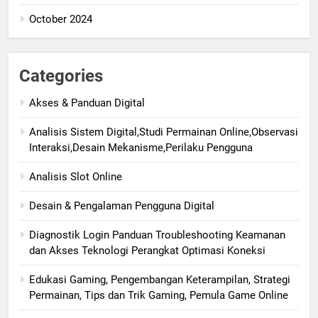
October 2024
Categories
Akses & Panduan Digital
Analisis Sistem Digital,Studi Permainan Online,Observasi
Interaksi,Desain Mekanisme,Perilaku Pengguna
Analisis Slot Online
Desain & Pengalaman Pengguna Digital
Diagnostik Login Panduan Troubleshooting Keamanan
dan Akses Teknologi Perangkat Optimasi Koneksi
Edukasi Gaming, Pengembangan Keterampilan, Strategi
Permainan, Tips dan Trik Gaming, Pemula Game Online