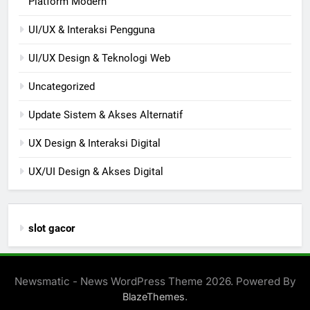
Platform Modern
UI/UX & Interaksi Pengguna
UI/UX Design & Teknologi Web
Uncategorized
Update Sistem & Akses Alternatif
UX Design & Interaksi Digital
UX/UI Design & Akses Digital
slot gacor
Newsmatic - News WordPress Theme 2026. Powered By
.
BlazeThemes