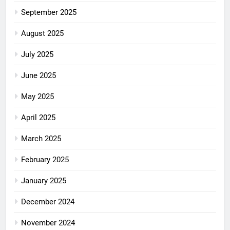
September 2025
August 2025
July 2025
June 2025
May 2025
April 2025
March 2025
February 2025
January 2025
December 2024
November 2024