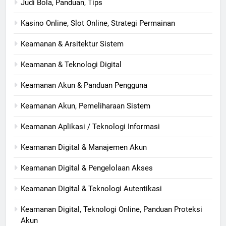
Judi Bola, Panduan, Tips
Kasino Online, Slot Online, Strategi Permainan
Keamanan & Arsitektur Sistem
Keamanan & Teknologi Digital
Keamanan Akun & Panduan Pengguna
Keamanan Akun, Pemeliharaan Sistem
Keamanan Aplikasi / Teknologi Informasi
Keamanan Digital & Manajemen Akun
Keamanan Digital & Pengelolaan Akses
Keamanan Digital & Teknologi Autentikasi
Keamanan Digital, Teknologi Online, Panduan Proteksi
Akun