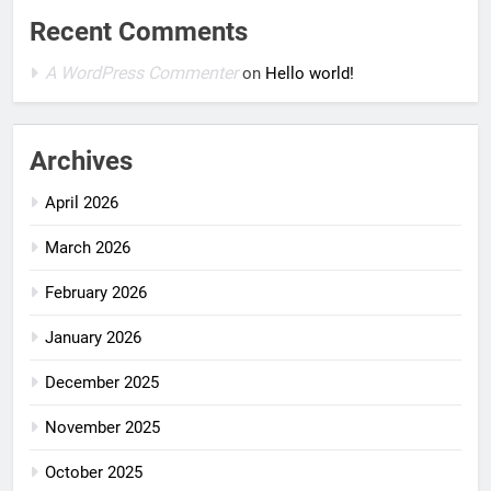
Recent Comments
A WordPress Commenter
on
Hello world!
Archives
April 2026
March 2026
February 2026
January 2026
December 2025
November 2025
October 2025