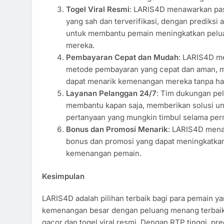
Togel Viral Resmi
: LARIS4D menawarkan pas
yang sah dan terverifikasi, dengan prediksi 
untuk membantu pemain meningkatkan pel
mereka.
Pembayaran Cepat dan Mudah
: LARIS4D m
metode pembayaran yang cepat dan aman, 
dapat menarik kemenangan mereka tanpa h
Layanan Pelanggan 24/7
: Tim dukungan pe
membantu kapan saja, memberikan solusi un
pertanyaan yang mungkin timbul selama per
Bonus dan Promosi Menarik
: LARIS4D mena
bonus dan promosi yang dapat meningkatka
kemenangan pemain.
Kesimpulan
LARIS4D adalah pilihan terbaik bagi para pemain ya
kemenangan besar dengan peluang menang terbaik 
gacor dan togel viral resmi. Dengan RTP tinggi, pre