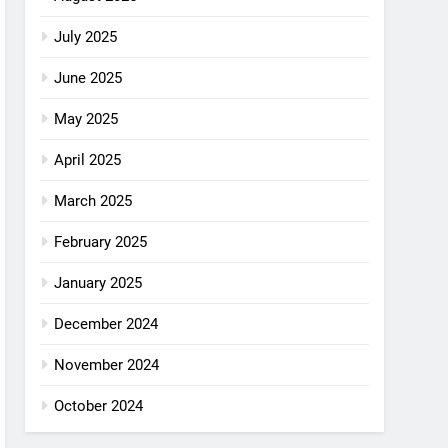
July 2025
June 2025
May 2025
April 2025
March 2025
February 2025
January 2025
December 2024
November 2024
October 2024