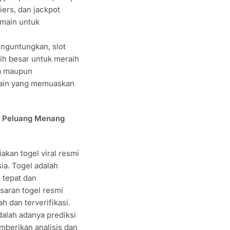
liers, dan jackpot
emain untuk
nguntungkan, slot
h besar untuk meraih
a maupun
ain yang memuaskan
an Peluang Menang
akan togel viral resmi
ia. Togel adalah
 tepat dan
aran togel resmi
h dan terverifikasi.
alah adanya prediksi
mberikan analisis dan