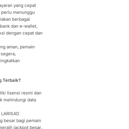
ayaran yang cepat
k perlu menunggu
iakan berbagai
bank dan e-wallet,
si dengan cepat dan
ang aman, pemain
 segera,
ingkatkan
 Terbaik?
iki lisensi resmi dan
k melindungi data
di LARIS4D
g besar bagi pemain
eraih jackpot besar.