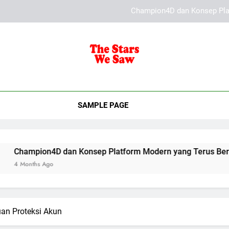
Champion4D dan Konsep Pla
Masa Depan Robotika dalam Kehidupan Manu
Bagaimana Situs Toto Me
 Stars We Saw
[Nama Brand] dan Evolusi Link Akses dalam
rita Perjalanan Dan Fotografi Inspiratif Di The Stars We Saw.
Champion4D dan Konsep Pla
SAMPLE PAGE
Masa Depan Robotika dalam Kehidupan Manu
Bagaimana Situs Toto Me
n4D dan Konsep Platform Modern yang Terus Berkembang
go
uan Proteksi Akun