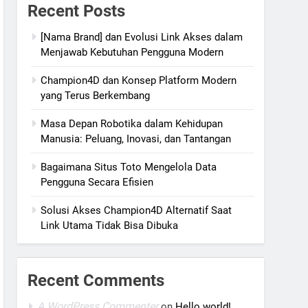
Recent Posts
[Nama Brand] dan Evolusi Link Akses dalam
Menjawab Kebutuhan Pengguna Modern
Champion4D dan Konsep Platform Modern
yang Terus Berkembang
Masa Depan Robotika dalam Kehidupan
Manusia: Peluang, Inovasi, dan Tantangan
Bagaimana Situs Toto Mengelola Data
Pengguna Secara Efisien
Solusi Akses Champion4D Alternatif Saat
Link Utama Tidak Bisa Dibuka
Recent Comments
A WordPress Commenter
on
Hello world!