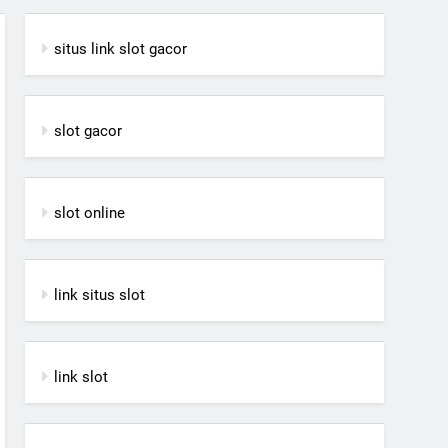
situs link slot gacor
slot gacor
slot online
link situs slot
link slot