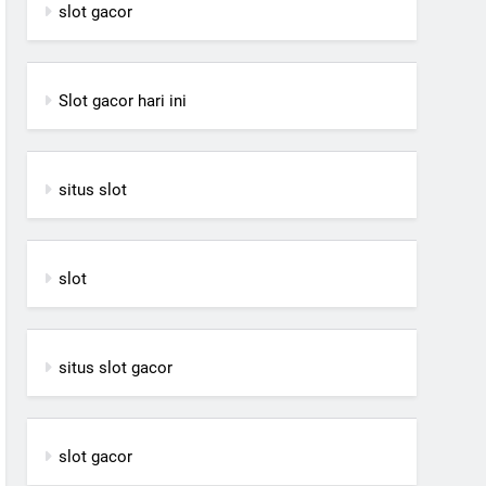
slot gacor
Slot gacor hari ini
situs slot
slot
situs slot gacor
slot gacor