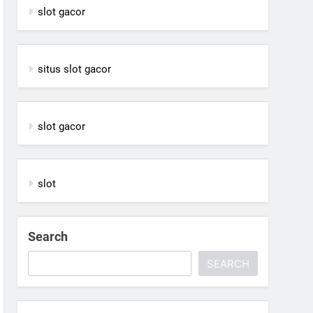
slot gacor
situs slot gacor
slot gacor
slot
Search
SEARCH