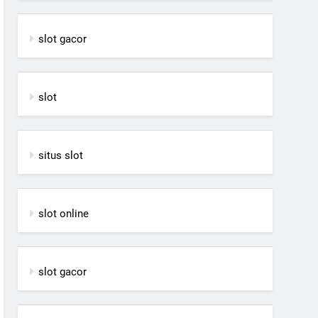
slot gacor
slot
situs slot
slot online
slot gacor