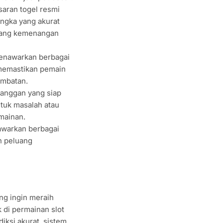
aran togel resmi
angka yang akurat
uang kemenangan
enawarkan berbagai
memastikan pemain
ambatan.
langgan yang siap
tuk masalah atau
mainan.
warkan berbagai
n peluang
ng ingin meraih
di permainan slot
diksi akurat, sistem