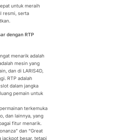
tepat untuk meraih
l resmi, serta
tkan.
sar dengan RTP
angat menarik adalah
 adalah mesin yang
n, dan di LARIS4D,
ggi. RTP adalah
slot dalam jangka
eluang pemain untuk
 permainan terkemuka
o, dan lainnya, yang
gai fitur menarik.
Bonanza” dan “Great
ackpot besar, tetapi