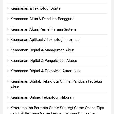
Keamanan & Teknologi Digital
Keamanan Akun & Panduan Pengguna
Keamanan Akun, Pemeliharaan Sistem
Keamanan Aplikasi / Teknologi Informasi
Keamanan Digital & Manajemen Akun
Keamanan Digital & Pengelolaan Akses
Keamanan Digital & Teknologi Autentikasi
Keamanan Digital, Teknologi Online, Panduan Proteksi
Akun
Keamanan Online, Teknologi, Hiburan
Keterampilan Bermain Game Strategi Game Online Tips
dan Trik Bermain Game Pengembangan Diri Gamer