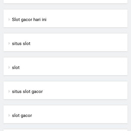
Slot gacor hari ini
situs slot
slot
situs slot gacor
slot gacor