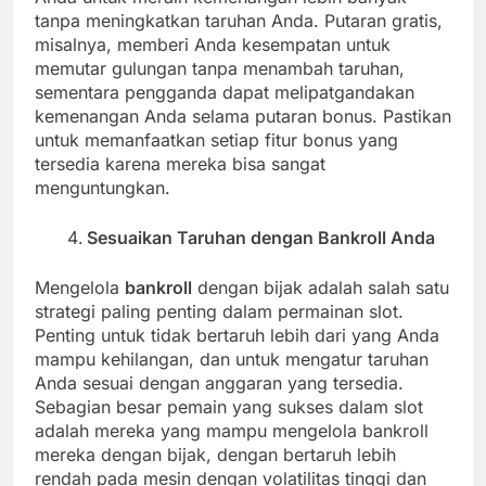
tanpa meningkatkan taruhan Anda. Putaran gratis,
misalnya, memberi Anda kesempatan untuk
memutar gulungan tanpa menambah taruhan,
sementara pengganda dapat melipatgandakan
kemenangan Anda selama putaran bonus. Pastikan
untuk memanfaatkan setiap fitur bonus yang
tersedia karena mereka bisa sangat
menguntungkan.
Sesuaikan Taruhan dengan Bankroll Anda
Mengelola
bankroll
dengan bijak adalah salah satu
strategi paling penting dalam permainan slot.
Penting untuk tidak bertaruh lebih dari yang Anda
mampu kehilangan, dan untuk mengatur taruhan
Anda sesuai dengan anggaran yang tersedia.
Sebagian besar pemain yang sukses dalam slot
adalah mereka yang mampu mengelola bankroll
mereka dengan bijak, dengan bertaruh lebih
rendah pada mesin dengan volatilitas tinggi dan