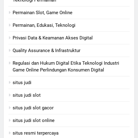
Teknologi Permainan
Permainan Slot, Game Online
Permainan, Edukasi, Teknologi
Privasi Data & Keamanan Akses Digital
Quality Assurance & Infrastruktur
Regulasi dan Hukum Digital Etika Teknologi Industri
Game Online Perlindungan Konsumen Digital
situs judi
situs judi slot
situs judi slot gacor
situs judi slot online
situs resmi terpercaya