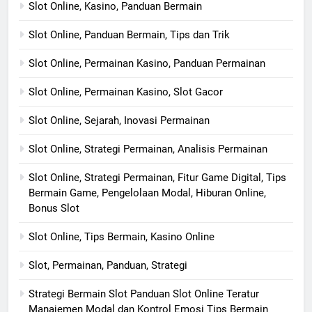
Slot Online, Kasino, Panduan Bermain
Slot Online, Panduan Bermain, Tips dan Trik
Slot Online, Permainan Kasino, Panduan Permainan
Slot Online, Permainan Kasino, Slot Gacor
Slot Online, Sejarah, Inovasi Permainan
Slot Online, Strategi Permainan, Analisis Permainan
Slot Online, Strategi Permainan, Fitur Game Digital, Tips
Bermain Game, Pengelolaan Modal, Hiburan Online,
Bonus Slot
Slot Online, Tips Bermain, Kasino Online
Slot, Permainan, Panduan, Strategi
Strategi Bermain Slot Panduan Slot Online Teratur
Manajemen Modal dan Kontrol Emosi Tips Bermain