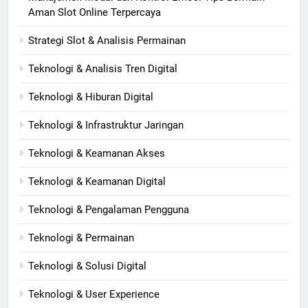
Aman Slot Online Terpercaya
Strategi Slot & Analisis Permainan
Teknologi & Analisis Tren Digital
Teknologi & Hiburan Digital
Teknologi & Infrastruktur Jaringan
Teknologi & Keamanan Akses
Teknologi & Keamanan Digital
Teknologi & Pengalaman Pengguna
Teknologi & Permainan
Teknologi & Solusi Digital
Teknologi & User Experience