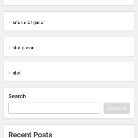
situs slot gacor
slot gacor
slot
Search
SEARCH
Recent Posts