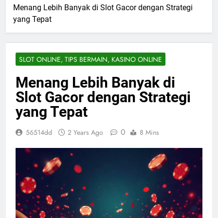
Menang Lebih Banyak di Slot Gacor dengan Strategi
yang Tepat
SLOT ONLINE, TIPS BERMAIN, KASINO ONLINE
Menang Lebih Banyak di
Slot Gacor dengan Strategi
yang Tepat
0
56514dd
2 Years Ago
8 Mins