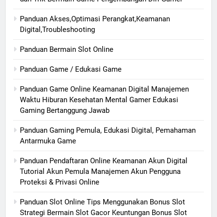
Panduan Akses,Optimasi Perangkat,Keamanan
Digital,Troubleshooting
Panduan Bermain Slot Online
Panduan Game / Edukasi Game
Panduan Game Online Keamanan Digital Manajemen
Waktu Hiburan Kesehatan Mental Gamer Edukasi
Gaming Bertanggung Jawab
Panduan Gaming Pemula, Edukasi Digital, Pemahaman
Antarmuka Game
Panduan Pendaftaran Online Keamanan Akun Digital
Tutorial Akun Pemula Manajemen Akun Pengguna
Proteksi & Privasi Online
Panduan Slot Online Tips Menggunakan Bonus Slot
Strategi Bermain Slot Gacor Keuntungan Bonus Slot