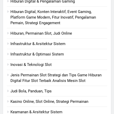
Hiburan Digital & Pengalaman Gaming
Hiburan Digital, Konten Interaktif, Event Gaming,
Platform Game Modern, Fitur Inovatif, Pengalaman
Pemain, Strategi Engagement
Hiburan, Permainan Slot, Judi Online
Infrastruktur & Arsitektur Sistem
Infrastruktur & Optimasi Sistem
Inovasi & Teknologi Slot
Jenis Permainan Slot Strategi dan Tips Game Hiburan
Digital Fitur Slot Terbaik Analisis Mesin Slot
Judi Bola, Panduan, Tips
Kasino Online, Slot Online, Strategi Permainan
Keamanan & Arsitektur Sistem