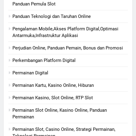
Panduan Pemula Slot
Panduan Teknologi dan Taruhan Online
Pengalaman Mobile,Akses Platform Digital,Optimasi
Antarmuka,Infrastruktur Aplikasi
Perjudian Online, Panduan Pemain, Bonus dan Promosi
Perkembangan Platform Digital
Permainan Digital
Permainan Kartu, Kasino Online, Hiburan
Permainan Kasino, Slot Online, RTP Slot
Permainan Slot Online, Kasino Online, Panduan
Permainan
Permainan Slot, Casino Online, Strategi Permainan,