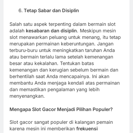
Tetap Sabar dan Disiplin
Salah satu aspek terpenting dalam bermain slot
adalah
kesabaran dan disiplin
. Meskipun mesin
slot menawarkan peluang untuk menang, itu tetap
merupakan permainan keberuntungan. Jangan
terburu-buru untuk meningkatkan taruhan Anda
atau bermain terlalu lama setelah kemenangan
besar atau kekalahan. Tentukan batas
kemenangan dan kerugian sebelum bermain dan
berhentilah saat Anda mencapainya. Ini akan
membantu Anda menjaga kendali atas permainan
dan memastikan pengalaman yang lebih
menyenangkan.
Mengapa Slot Gacor Menjadi Pilihan Populer?
Slot gacor sangat populer di kalangan pemain
karena mesin ini memberikan
frekuensi