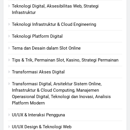
Teknologi Digital, Aksesibilitas Web, Strategi
Infrastruktur
Teknologi Infrastruktur & Cloud Engineering
Teknologi Platform Digital
Tema dan Desain dalam Slot Online
Tips & Trik, Permainan Slot, Kasino, Strategi Permainan
Transformasi Akses Digital
Transformasi Digital, Arsitektur Sistem Online,
Infrastruktur & Cloud Computing, Manajemen
Operasional Digital, Teknologi dan Inovasi, Analisis
Platform Modern
UI/UX & Interaksi Pengguna
UI/UX Design & Teknologi Web