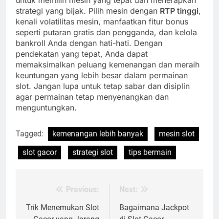
untuk memilih mesin yang tepat dan menerapkan
strategi yang bijak. Pilih mesin dengan
RTP tinggi
,
kenali volatilitas mesin, manfaatkan fitur bonus
seperti putaran gratis dan pengganda, dan kelola
bankroll Anda dengan hati-hati. Dengan
pendekatan yang tepat, Anda dapat
memaksimalkan peluang kemenangan dan meraih
keuntungan yang lebih besar dalam permainan
slot. Jangan lupa untuk tetap sabar dan disiplin
agar permainan tetap menyenangkan dan
menguntungkan.
Tagged:
kemenangan lebih banyak
mesin slot
slot gacor
strategi slot
tips bermain
Previous:
Next:
Post
navigation
Trik Menemukan Slot
Bagaimana Jackpot