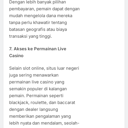
Dengan lebih banyak pilihan
pembayaran, pemain dapat dengan
mudah mengelola dana mereka
tanpa perlu khawatir tentang
batasan geografis atau biaya
transaksi yang tinggi.
7.
Akses ke Permainan Live
Casino
Selain slot online, situs luar negeri
juga sering menawarkan
permainan live casino yang
semakin populer di kalangan
pemain. Permainan seperti
blackjack, roulette, dan baccarat
dengan dealer langsung
memberikan pengalaman yang
lebih nyata dan mendalam, seolah-