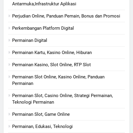
Antarmuka,Infrastruktur Aplikasi
Perjudian Online, Panduan Pemain, Bonus dan Promosi
Perkembangan Platform Digital
Permainan Digital
Permainan Kartu, Kasino Online, Hiburan
Permainan Kasino, Slot Online, RTP Slot
Permainan Slot Online, Kasino Online, Panduan
Permainan
Permainan Slot, Casino Online, Strategi Permainan,
Teknologi Permainan
Permainan Slot, Game Online
Permainan, Edukasi, Teknologi