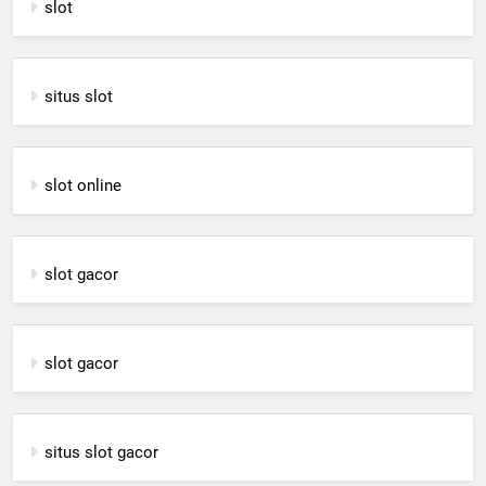
slot
situs slot
slot online
slot gacor
slot gacor
situs slot gacor