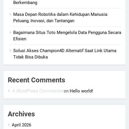
Berkembang
Masa Depan Robotika dalam Kehidupan Manusia:
Peluang, Inovasi, dan Tantangan
Bagaimana Situs Toto Mengelola Data Pengguna Secara
Efisien
Solusi Akses Champion4D Alternatif Saat Link Utama
Tidak Bisa Dibuka
Recent Comments
A WordPress Commenter
on
Hello world!
Archives
April 2026