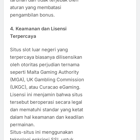
aturan yang membatasi
pengambilan bonus.
4.
Keamanan dan Lisensi
Terpercaya
Situs slot luar negeri yang
terpercaya biasanya dilisensikan
oleh otoritas perjudian ternama
seperti Malta Gaming Authority
(MGA), UK Gambling Commission
(UKGC), atau Curacao eGaming.
Lisensi ini menjamin bahwa situs
tersebut beroperasi secara legal
dan mematuhi standar yang ketat
dalam hal keamanan dan keadilan
permainan.
Situs-situs ini menggunakan
teknologi enkripsi SSL untuk