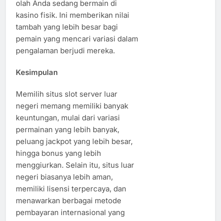
olah Anda sedang bermain di
kasino fisik. Ini memberikan nilai
tambah yang lebih besar bagi
pemain yang mencari variasi dalam
pengalaman berjudi mereka.
Kesimpulan
Memilih situs slot server luar
negeri memang memiliki banyak
keuntungan, mulai dari variasi
permainan yang lebih banyak,
peluang jackpot yang lebih besar,
hingga bonus yang lebih
menggiurkan. Selain itu, situs luar
negeri biasanya lebih aman,
memiliki lisensi terpercaya, dan
menawarkan berbagai metode
pembayaran internasional yang