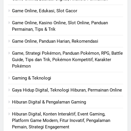
Game Online, Edukasi, Slot Gacor
Game Online, Kasino Online, Slot Online, Panduan
Permainan, Tips & Trik
Game Online, Panduan Harian, Rekomendasi
Game, Strategi Pokémon, Panduan Pokémon, RPG, Battle
Guide, Tips dan Trik, Pokémon Kompetitif, Karakter
Pokémon
Gaming & Teknologi
Gaya Hidup Digital, Teknologi Hiburan, Permainan Online
Hiburan Digital & Pengalaman Gaming
Hiburan Digital, Konten Interaktif, Event Gaming,
Platform Game Modern, Fitur Inovatif, Pengalaman
Pemain, Strategi Engagement