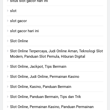
situs slot gacor hari ini
slot
slot gacor
slot gacor hari ini
Slot Online
Slot Online Terpercaya, Judi Online Aman, Teknologi Slot
Modern, Panduan Slot Pemula, Hiburan Digital
Slot Online, Jackpot, Tips Bermain
Slot Online, Judi Online, Permainan Kasino
Slot Online, Kasino, Panduan Bermain
Slot Online, Panduan Bermain, Tips dan Trik
Slot Online, Permainan Kasino, Panduan Permainan