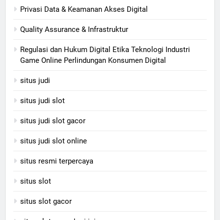
Privasi Data & Keamanan Akses Digital
Quality Assurance & Infrastruktur
Regulasi dan Hukum Digital Etika Teknologi Industri
Game Online Perlindungan Konsumen Digital
situs judi
situs judi slot
situs judi slot gacor
situs judi slot online
situs resmi terpercaya
situs slot
situs slot gacor