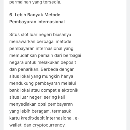
permainan yang tersedia.
6.
Lebih Banyak Metode
Pembayaran Internasional
Situs slot luar negeri biasanya
menawarkan berbagai metode
pembayaran internasional yang
memudahkan pemain dari berbagai
negara untuk melakukan deposit
dan penarikan. Berbeda dengan
situs lokal yang mungkin hanya
mendukung pembayaran melalui
bank lokal atau dompet elektronik,
situs luar negeri sering kali
menyediakan opsi pembayaran
yang lebih beragam, termasuk
kartu kredit/debit internasional, e-
wallet, dan cryptocurrency.