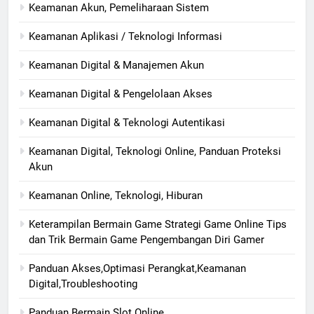
Keamanan Akun, Pemeliharaan Sistem
Keamanan Aplikasi / Teknologi Informasi
Keamanan Digital & Manajemen Akun
Keamanan Digital & Pengelolaan Akses
Keamanan Digital & Teknologi Autentikasi
Keamanan Digital, Teknologi Online, Panduan Proteksi
Akun
Keamanan Online, Teknologi, Hiburan
Keterampilan Bermain Game Strategi Game Online Tips
dan Trik Bermain Game Pengembangan Diri Gamer
Panduan Akses,Optimasi Perangkat,Keamanan
Digital,Troubleshooting
Panduan Bermain Slot Online