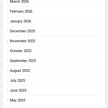
March 2026
February 2026
January 2026
December 2025
November 2025
October 2025
September 2025
August 2025
July 2025
June 2025
May 2025