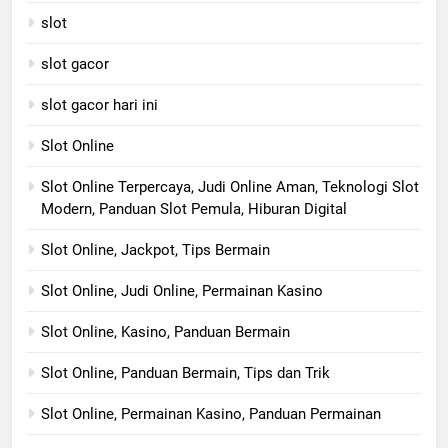
slot
slot gacor
slot gacor hari ini
Slot Online
Slot Online Terpercaya, Judi Online Aman, Teknologi Slot
Modern, Panduan Slot Pemula, Hiburan Digital
Slot Online, Jackpot, Tips Bermain
Slot Online, Judi Online, Permainan Kasino
Slot Online, Kasino, Panduan Bermain
Slot Online, Panduan Bermain, Tips dan Trik
Slot Online, Permainan Kasino, Panduan Permainan