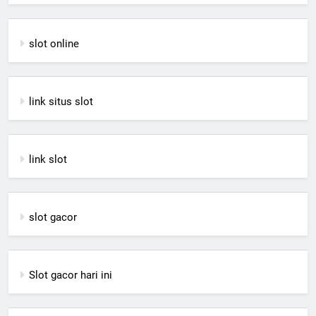
slot online
link situs slot
link slot
slot gacor
Slot gacor hari ini