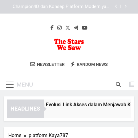
Skip
Masa Depan Robotika dalam Kehidupan Manusia:
to
Peluang, Inovasi, dan Tantangan
content
Bagaimana Situs Toto Mengelola Data Pengguna
Secara Efisien
[Nama Brand] dan Evolusi Link Akses dalam
Menjawab Kebutuhan Pengguna Modern
Champion4D dan Konsep Platform Modern yang
Terus Berkembang
The Stars We
Temukan Cerita Perjalanan Dan
Masa Depan Robotika dalam Kehidupan Manusia:
NEWSLETTER
RANDOM NEWS
Peluang, Inovasi, dan Tantangan
Saw
Fotografi Inspiratif Di The Stars We Saw.
Bagaimana Situs Toto Mengelola Data Pengguna
Panduan Untuk Menjelajahi Dunia.
Secara Efisien
MENU
Nama Brand] dan Evolusi Link Akses dalam Menjawab Kebut
HEADLINES
 Months Ago
Home
platform Kaya787