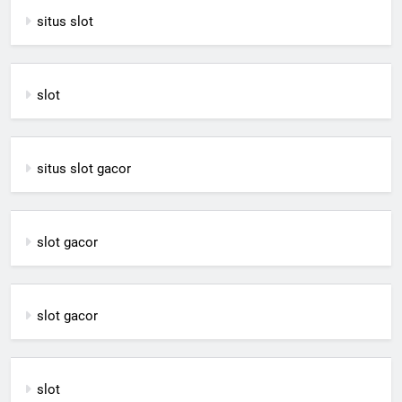
situs slot
slot
situs slot gacor
slot gacor
slot gacor
slot