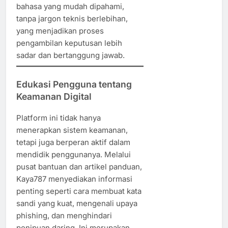
bahasa yang mudah dipahami,
tanpa jargon teknis berlebihan,
yang menjadikan proses
pengambilan keputusan lebih
sadar dan bertanggung jawab.
Edukasi Pengguna tentang
Keamanan Digital
Platform ini tidak hanya
menerapkan sistem keamanan,
tetapi juga berperan aktif dalam
mendidik penggunanya. Melalui
pusat bantuan dan artikel panduan,
Kaya787 menyediakan informasi
penting seperti cara membuat kata
sandi yang kuat, mengenali upaya
phishing, dan menghindari
penipuan daring. Ini merupakan