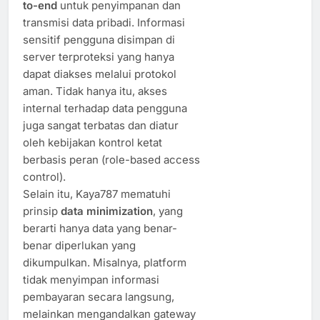
to-end
untuk penyimpanan dan
transmisi data pribadi. Informasi
sensitif pengguna disimpan di
server terproteksi yang hanya
dapat diakses melalui protokol
aman. Tidak hanya itu, akses
internal terhadap data pengguna
juga sangat terbatas dan diatur
oleh kebijakan kontrol ketat
berbasis peran (role-based access
control).
Selain itu, Kaya787 mematuhi
prinsip
data minimization
, yang
berarti hanya data yang benar-
benar diperlukan yang
dikumpulkan. Misalnya, platform
tidak menyimpan informasi
pembayaran secara langsung,
melainkan mengandalkan gateway