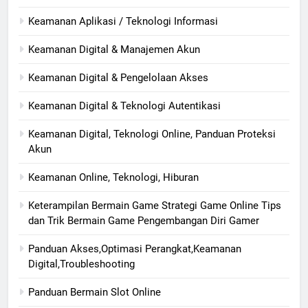
Keamanan Aplikasi / Teknologi Informasi
Keamanan Digital & Manajemen Akun
Keamanan Digital & Pengelolaan Akses
Keamanan Digital & Teknologi Autentikasi
Keamanan Digital, Teknologi Online, Panduan Proteksi
Akun
Keamanan Online, Teknologi, Hiburan
Keterampilan Bermain Game Strategi Game Online Tips
dan Trik Bermain Game Pengembangan Diri Gamer
Panduan Akses,Optimasi Perangkat,Keamanan
Digital,Troubleshooting
Panduan Bermain Slot Online