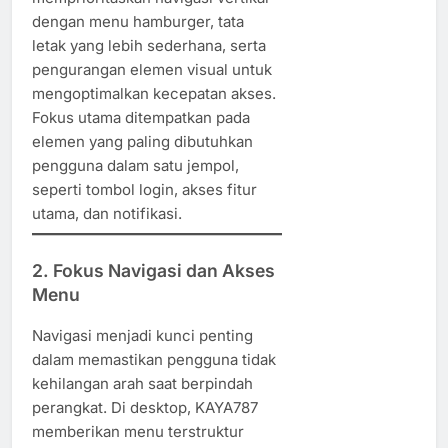
dengan menu hamburger, tata
letak yang lebih sederhana, serta
pengurangan elemen visual untuk
mengoptimalkan kecepatan akses.
Fokus utama ditempatkan pada
elemen yang paling dibutuhkan
pengguna dalam satu jempol,
seperti tombol login, akses fitur
utama, dan notifikasi.
2.
Fokus Navigasi dan Akses
Menu
Navigasi menjadi kunci penting
dalam memastikan pengguna tidak
kehilangan arah saat berpindah
perangkat. Di desktop, KAYA787
memberikan menu terstruktur