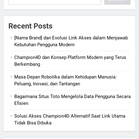
Recent Posts
[Nama Brand] dan Evolusi Link Akses dalam Menjawab
Kebutuhan Pengguna Modern
Champion4D dan Konsep Platform Modern yang Terus
Berkembang
Masa Depan Robotika dalam Kehidupan Manusia:
Peluang, Inovasi, dan Tantangan
Bagaimana Situs Toto Mengelola Data Pengguna Secara
Efisien
Solusi Akses Champion4D Alternatif Saat Link Utama
Tidak Bisa Dibuka