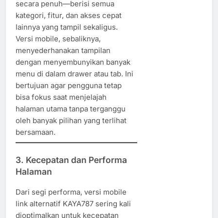
secara penuh—berisi semua
kategori, fitur, dan akses cepat
lainnya yang tampil sekaligus.
Versi mobile, sebaliknya,
menyederhanakan tampilan
dengan menyembunyikan banyak
menu di dalam drawer atau tab. Ini
bertujuan agar pengguna tetap
bisa fokus saat menjelajah
halaman utama tanpa terganggu
oleh banyak pilihan yang terlihat
bersamaan.
3.
Kecepatan dan Performa
Halaman
Dari segi performa, versi mobile
link alternatif KAYA787 sering kali
dioptimalkan untuk kecepatan