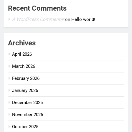
Recent Comments
A WordPress Commenter
on
Hello world!
Archives
April 2026
March 2026
February 2026
January 2026
December 2025
November 2025
October 2025