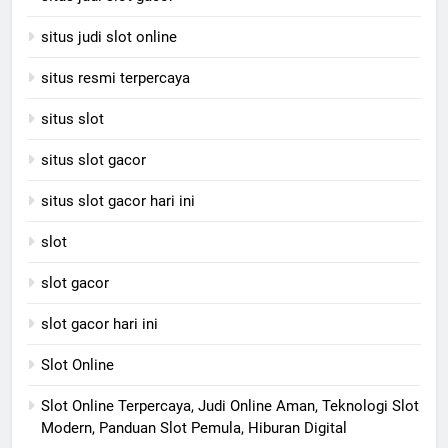
situs judi slot online
situs resmi terpercaya
situs slot
situs slot gacor
situs slot gacor hari ini
slot
slot gacor
slot gacor hari ini
Slot Online
Slot Online Terpercaya, Judi Online Aman, Teknologi Slot
Modern, Panduan Slot Pemula, Hiburan Digital