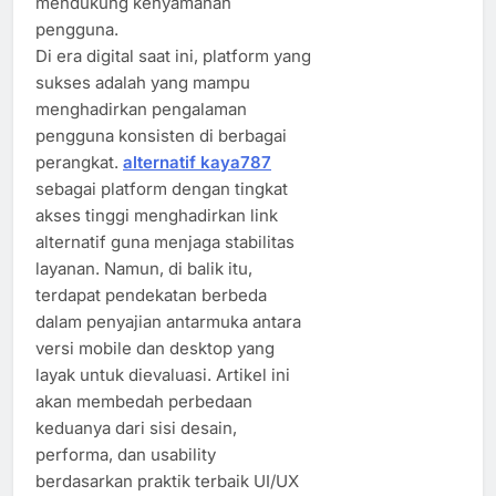
mendukung kenyamanan
pengguna.
Di era digital saat ini, platform yang
sukses adalah yang mampu
menghadirkan pengalaman
pengguna konsisten di berbagai
perangkat.
alternatif kaya787
sebagai platform dengan tingkat
akses tinggi menghadirkan link
alternatif guna menjaga stabilitas
layanan. Namun, di balik itu,
terdapat pendekatan berbeda
dalam penyajian antarmuka antara
versi mobile dan desktop yang
layak untuk dievaluasi. Artikel ini
akan membedah perbedaan
keduanya dari sisi desain,
performa, dan usability
berdasarkan praktik terbaik UI/UX