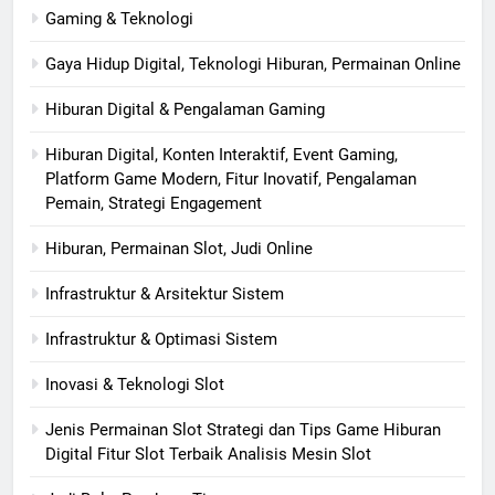
Gaming & Teknologi
Gaya Hidup Digital, Teknologi Hiburan, Permainan Online
Hiburan Digital & Pengalaman Gaming
Hiburan Digital, Konten Interaktif, Event Gaming,
Platform Game Modern, Fitur Inovatif, Pengalaman
Pemain, Strategi Engagement
Hiburan, Permainan Slot, Judi Online
Infrastruktur & Arsitektur Sistem
Infrastruktur & Optimasi Sistem
Inovasi & Teknologi Slot
Jenis Permainan Slot Strategi dan Tips Game Hiburan
Digital Fitur Slot Terbaik Analisis Mesin Slot