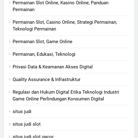
Permainan Slot Online, Kasino Online, Panduan
Permainan
Permainan Slot, Casino Online, Strategi Permainan,
Teknologi Permainan
Permainan Slot, Game Online
Permainan, Edukasi, Teknologi
Privasi Data & Keamanan Akses Digital
Quality Assurance & Infrastruktur
Regulasi dan Hukum Digital Etika Teknologi Industri
Game Online Perlindungan Konsumen Digital
situs judi
situs judi slot
situs judi slot gacor