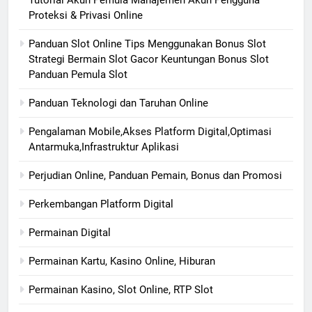
Proteksi & Privasi Online
Panduan Slot Online Tips Menggunakan Bonus Slot
Strategi Bermain Slot Gacor Keuntungan Bonus Slot
Panduan Pemula Slot
Panduan Teknologi dan Taruhan Online
Pengalaman Mobile,Akses Platform Digital,Optimasi
Antarmuka,Infrastruktur Aplikasi
Perjudian Online, Panduan Pemain, Bonus dan Promosi
Perkembangan Platform Digital
Permainan Digital
Permainan Kartu, Kasino Online, Hiburan
Permainan Kasino, Slot Online, RTP Slot