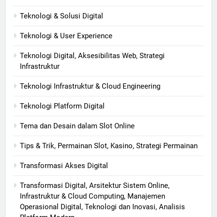
Teknologi & Solusi Digital
Teknologi & User Experience
Teknologi Digital, Aksesibilitas Web, Strategi
Infrastruktur
Teknologi Infrastruktur & Cloud Engineering
Teknologi Platform Digital
Tema dan Desain dalam Slot Online
Tips & Trik, Permainan Slot, Kasino, Strategi Permainan
Transformasi Akses Digital
Transformasi Digital, Arsitektur Sistem Online,
Infrastruktur & Cloud Computing, Manajemen
Operasional Digital, Teknologi dan Inovasi, Analisis