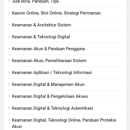
Judi Bola, Panduan, Tips
Kasino Online, Slot Online, Strategi Permainan
Keamanan & Arsitektur Sistem
Keamanan & Teknologi Digital
Keamanan Akun & Panduan Pengguna
Keamanan Akun, Pemeliharaan Sistem
Keamanan Aplikasi / Teknologi Informasi
Keamanan Digital & Manajemen Akun
Keamanan Digital & Pengelolaan Akses
Keamanan Digital & Teknologi Autentikasi
Keamanan Digital, Teknologi Online, Panduan Proteksi
Akun