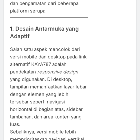
dan pengamatan dari beberapa
platform serupa.
1.
Desain Antarmuka yang
Adaptif
Salah satu aspek mencolok dari
versi mobile dan desktop pada link
alternatif KAYA787 adalah
pendekatan
responsive design
yang digunakan. Di desktop,
tampilan memanfaatkan layar lebar
dengan elemen yang lebih
tersebar seperti navigasi
horizontal di bagian atas, sidebar
tambahan, dan area konten yang
luas.
Sebaliknya, versi mobile lebih
memprioritaskan navigasi vertikal