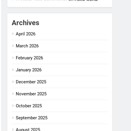
Archives
April 2026
March 2026
February 2026
January 2026
December 2025
November 2025
October 2025
September 2025
August 2025