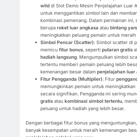
wild
di Slot Demo Mesin Penjelajahan Luar 
untuk menggantikan simbol lain dan memb
kombinasi pemenang. Dalam permainan ini, si
berupa
roket luar angkasa
atau
bintang yan
meningkatkan peluang pemain untuk meraih
Simbol Pencar (Scatter)
: Simbol scatter di 
memicu
fitur bonus
, seperti
putaran gratis
a
hadiah langsung
. Mengumpulkan simbol sca
tertentu memberi pemain peluang lebih besa
kemenangan besar dalam
penjelajahan luar
Fitur Pengganda (Multiplier)
: Fitur
penggan
memungkinkan pemain untuk meningkatkan
secara signifikan. Pengganda ini sering mu
gratis
atau
kombinasi simbol tertentu
, memb
peluang untuk hadiah yang lebih besar.
Dengan berbagai fitur bonus yang menguntungkan,
banyak kesempatan untuk meraih kemenangan bes