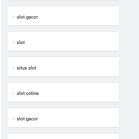
slot gacor
slot
situs slot
slot online
slot gacor