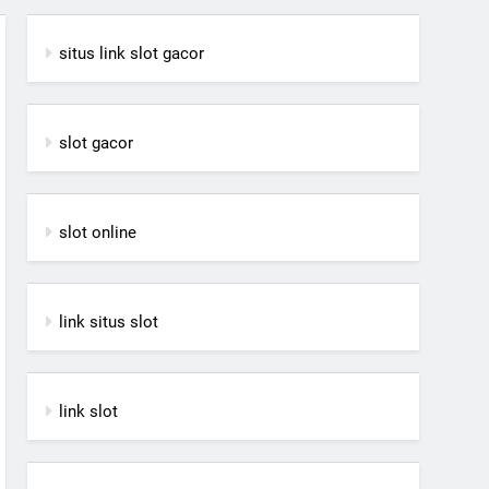
situs link slot gacor
slot gacor
slot online
link situs slot
link slot