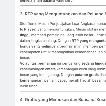
penjelajahan galaksi
yang seru.
3. RTP yang Menguntungkan dan Peluang
Slot Demo Mesin Penjelajahan Luar Angkasa men
to Player)
yang menguntungkan. Mesin slot ini m
tinggi
, memberi pemain peluang lebih besar untu
dalam jangka panjang. Dengan
RTP yang mengunt
bonus yang melimpah
, permainan ini memberi pe
kesempatan untuk mendapatkan kemenangan lebih 
besar.
Volatilitas permainan
ini cenderung
sedang hingga
keseimbangan antara kemenangan kecil yang lebih 
besar yang lebih jarang. Dengan
putaran gratis
da
kemenangan
, pemain dapat meraih hadiah besar me
lebih tinggi.
4. Grafis yang Memukau dan Suasana Kosm