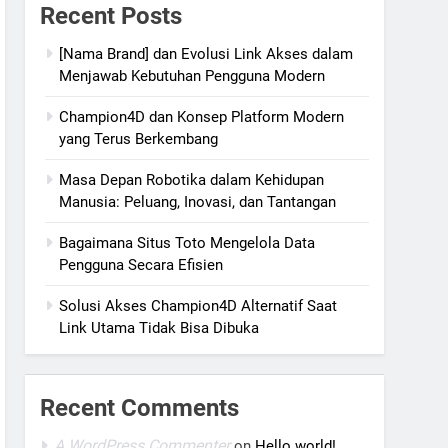
Recent Posts
[Nama Brand] dan Evolusi Link Akses dalam
Menjawab Kebutuhan Pengguna Modern
Champion4D dan Konsep Platform Modern
yang Terus Berkembang
Masa Depan Robotika dalam Kehidupan
Manusia: Peluang, Inovasi, dan Tantangan
Bagaimana Situs Toto Mengelola Data
Pengguna Secara Efisien
Solusi Akses Champion4D Alternatif Saat
Link Utama Tidak Bisa Dibuka
Recent Comments
A WordPress Commenter
on
Hello world!