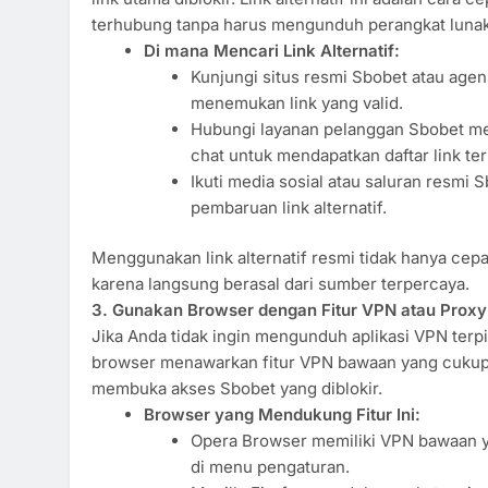
terhubung tanpa harus mengunduh perangkat luna
Di mana Mencari Link Alternatif:
Kunjungi situs resmi Sbobet atau agen
menemukan link yang valid.
Hubungi layanan pelanggan Sbobet mela
chat untuk mendapatkan daftar link ter
Ikuti media sosial atau saluran resmi 
pembaruan link alternatif.
Menggunakan link alternatif resmi tidak hanya cepa
karena langsung berasal dari sumber terpercaya.
3. Gunakan Browser dengan Fitur VPN atau Proxy
Jika Anda tidak ingin mengunduh aplikasi VPN terp
browser menawarkan fitur VPN bawaan yang cukup 
membuka akses Sbobet yang diblokir.
Browser yang Mendukung Fitur Ini:
Opera Browser memiliki VPN bawaan y
di menu pengaturan.