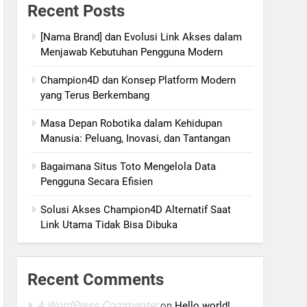
Recent Posts
[Nama Brand] dan Evolusi Link Akses dalam
Menjawab Kebutuhan Pengguna Modern
Champion4D dan Konsep Platform Modern
yang Terus Berkembang
Masa Depan Robotika dalam Kehidupan
Manusia: Peluang, Inovasi, dan Tantangan
Bagaimana Situs Toto Mengelola Data
Pengguna Secara Efisien
Solusi Akses Champion4D Alternatif Saat
Link Utama Tidak Bisa Dibuka
Recent Comments
A WordPress Commenter
on
Hello world!