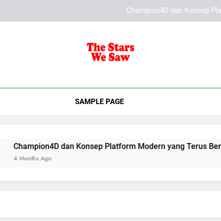
Champion4D dan Konsep Pla
Masa Depan Robotika dalam Kehidupan Manu
Bagaimana Situs Toto Me
 Stars We Saw
[Nama Brand] dan Evolusi Link Akses dalam
rita Perjalanan Dan Fotografi Inspiratif Di The Stars We Saw.
Champion4D dan Konsep Pla
SAMPLE PAGE
Masa Depan Robotika dalam Kehidupan Manu
Bagaimana Situs Toto Me
n4D dan Konsep Platform Modern yang Terus Berkembang
Ago