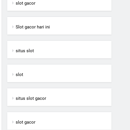
slot gacor
Slot gacor hari ini
situs slot
slot
situs slot gacor
slot gacor