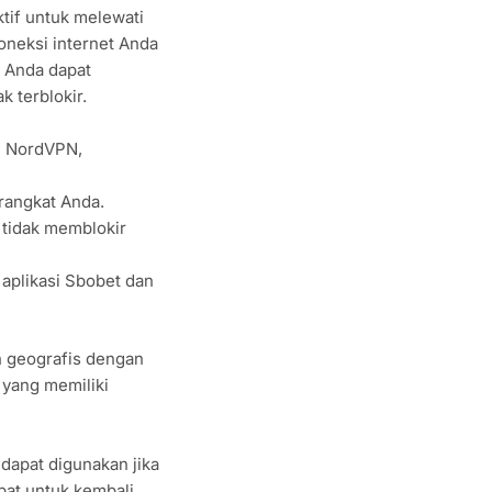
ktif untuk melewati
oneksi internet Anda
 Anda dapat
k terblokir.
ti NordVPN,
rangkat Anda.
 tidak memblokir
aplikasi Sbobet dan
 geografis dengan
 yang memiliki
 dapat digunakan jika
cepat untuk kembali