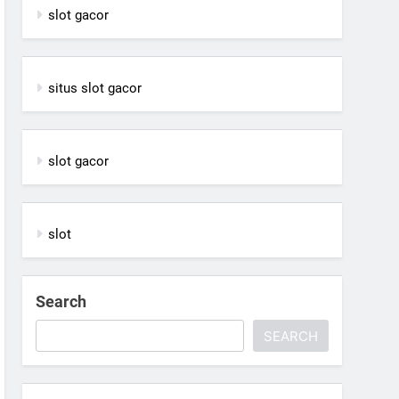
slot gacor
situs slot gacor
slot gacor
slot
Search
SEARCH