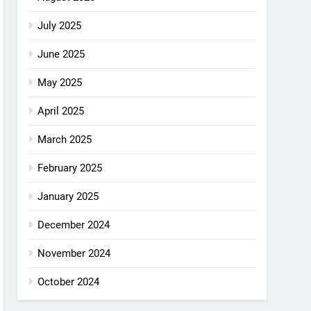
July 2025
June 2025
May 2025
April 2025
March 2025
February 2025
January 2025
December 2024
November 2024
October 2024