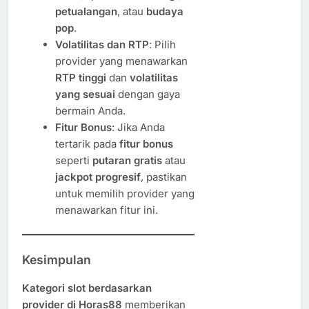
petualangan
, atau
budaya
pop
.
Volatilitas dan RTP
: Pilih
provider yang menawarkan
RTP tinggi
dan
volatilitas
yang sesuai
dengan gaya
bermain Anda.
Fitur Bonus
: Jika Anda
tertarik pada
fitur bonus
seperti
putaran gratis
atau
jackpot progresif
, pastikan
untuk memilih provider yang
menawarkan fitur ini.
Kesimpulan
Kategori slot berdasarkan
provider di Horas88
memberikan