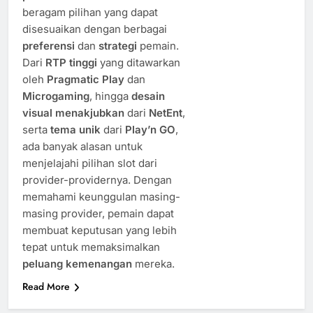
beragam pilihan yang dapat
disesuaikan dengan berbagai
preferensi
dan
strategi
pemain.
Dari
RTP tinggi
yang ditawarkan
oleh
Pragmatic Play
dan
Microgaming
, hingga
desain
visual menakjubkan
dari
NetEnt
,
serta
tema unik
dari
Play’n GO
,
ada banyak alasan untuk
menjelajahi pilihan slot dari
provider-providernya. Dengan
memahami keunggulan masing-
masing provider, pemain dapat
membuat keputusan yang lebih
tepat untuk memaksimalkan
peluang kemenangan
mereka.
Read More