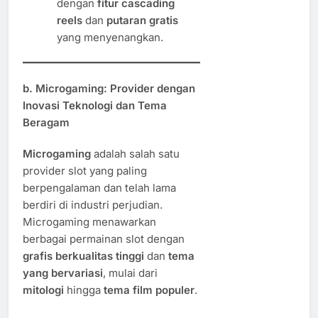
dengan
fitur cascading
reels
dan
putaran gratis
yang menyenangkan.
b. Microgaming: Provider dengan
Inovasi Teknologi dan Tema
Beragam
Microgaming
adalah salah satu
provider slot yang paling
berpengalaman dan telah lama
berdiri di industri perjudian.
Microgaming menawarkan
berbagai permainan slot dengan
grafis berkualitas tinggi
dan
tema
yang bervariasi
, mulai dari
mitologi
hingga
tema film populer
.