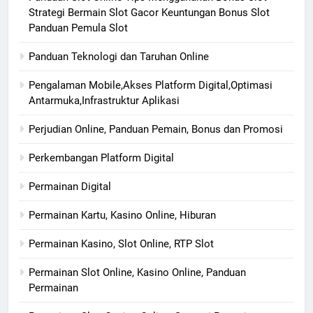
Strategi Bermain Slot Gacor Keuntungan Bonus Slot
Panduan Pemula Slot
Panduan Teknologi dan Taruhan Online
Pengalaman Mobile,Akses Platform Digital,Optimasi
Antarmuka,Infrastruktur Aplikasi
Perjudian Online, Panduan Pemain, Bonus dan Promosi
Perkembangan Platform Digital
Permainan Digital
Permainan Kartu, Kasino Online, Hiburan
Permainan Kasino, Slot Online, RTP Slot
Permainan Slot Online, Kasino Online, Panduan
Permainan