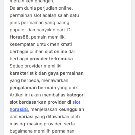
meraih kemenangan.
Dalam dunia perjudian online,
permainan slot adalah salah satu
jenis permainan yang paling
populer dan banyak dicari. Di
Horas88
, pemain memiliki
kesempatan untuk menikmati
berbagai pilihan
slot online
dari
berbagai
provider terkemuka
.
Setiap provider memiliki
karakteristik dan gaya permainan
yang berbeda, menawarkan
pengalaman bermain
yang unik.
Artikel ini akan membahas
kategori
slot berdasarkan provider di
slot
horas88
, menjelaskan
keunggulan
dan
variasi
yang ditawarkan oleh
masing-masing provider, serta
bagaimana memilih permainan