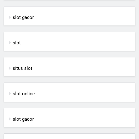
slot gacor
slot
situs slot
slot online
slot gacor