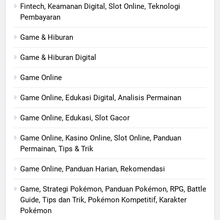
Fintech, Keamanan Digital, Slot Online, Teknologi
Pembayaran
Game & Hiburan
Game & Hiburan Digital
Game Online
Game Online, Edukasi Digital, Analisis Permainan
Game Online, Edukasi, Slot Gacor
Game Online, Kasino Online, Slot Online, Panduan
Permainan, Tips & Trik
Game Online, Panduan Harian, Rekomendasi
Game, Strategi Pokémon, Panduan Pokémon, RPG, Battle
Guide, Tips dan Trik, Pokémon Kompetitif, Karakter
Pokémon