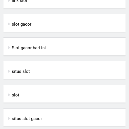
link slot
slot gacor
Slot gacor hari ini
situs slot
slot
situs slot gacor