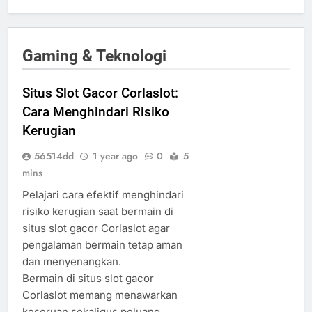
Gaming & Teknologi
Situs Slot Gacor Corlaslot:
Cara Menghindari Risiko
Kerugian
56514dd
1 year ago
0
5
mins
Pelajari cara efektif menghindari
risiko kerugian saat bermain di
situs slot gacor Corlaslot agar
pengalaman bermain tetap aman
dan menyenangkan.
Bermain di situs slot gacor
Corlaslot memang menawarkan
keseruan sekaligus peluang