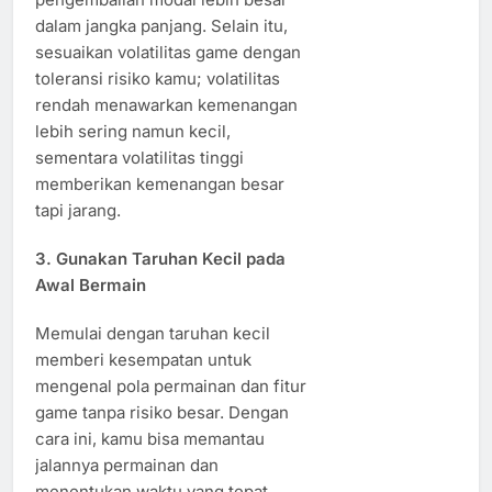
dalam jangka panjang. Selain itu,
sesuaikan volatilitas game dengan
toleransi risiko kamu; volatilitas
rendah menawarkan kemenangan
lebih sering namun kecil,
sementara volatilitas tinggi
memberikan kemenangan besar
tapi jarang.
3. Gunakan Taruhan Kecil pada
Awal Bermain
Memulai dengan taruhan kecil
memberi kesempatan untuk
mengenal pola permainan dan fitur
game tanpa risiko besar. Dengan
cara ini, kamu bisa memantau
jalannya permainan dan
menentukan waktu yang tepat