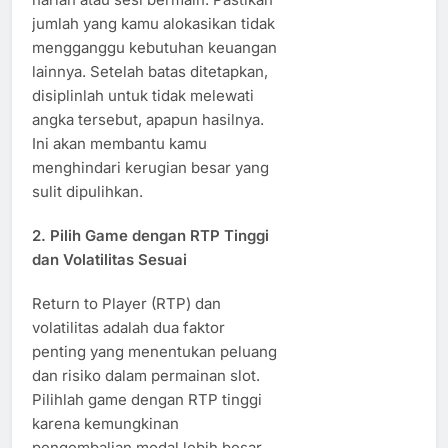
jumlah yang kamu alokasikan tidak
mengganggu kebutuhan keuangan
lainnya. Setelah batas ditetapkan,
disiplinlah untuk tidak melewati
angka tersebut, apapun hasilnya.
Ini akan membantu kamu
menghindari kerugian besar yang
sulit dipulihkan.
2. Pilih Game dengan RTP Tinggi
dan Volatilitas Sesuai
Return to Player (RTP) dan
volatilitas adalah dua faktor
penting yang menentukan peluang
dan risiko dalam permainan slot.
Pilihlah game dengan RTP tinggi
karena kemungkinan
pengembalian modal lebih besar