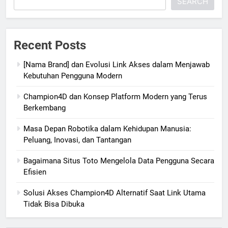
SEARCH
Recent Posts
[Nama Brand] dan Evolusi Link Akses dalam Menjawab
Kebutuhan Pengguna Modern
Champion4D dan Konsep Platform Modern yang Terus
Berkembang
Masa Depan Robotika dalam Kehidupan Manusia:
Peluang, Inovasi, dan Tantangan
Bagaimana Situs Toto Mengelola Data Pengguna Secara
Efisien
Solusi Akses Champion4D Alternatif Saat Link Utama
Tidak Bisa Dibuka