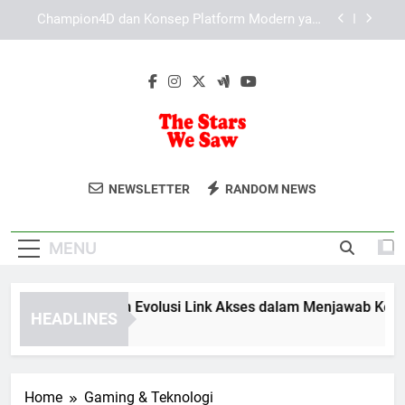
Skip
Masa Depan Robotika dalam Kehidupan Manusia:
to
Peluang, Inovasi, dan Tantangan
content
Bagaimana Situs Toto Mengelola Data Pengguna
Secara Efisien
[Nama Brand] dan Evolusi Link Akses dalam
Menjawab Kebutuhan Pengguna Modern
Champion4D dan Konsep Platform Modern yang
Terus Berkembang
The Stars We
Temukan Cerita Perjalanan Dan
Masa Depan Robotika dalam Kehidupan Manusia:
NEWSLETTER
RANDOM NEWS
Peluang, Inovasi, dan Tantangan
Saw
Fotografi Inspiratif Di The Stars We Saw.
Bagaimana Situs Toto Mengelola Data Pengguna
Panduan Untuk Menjelajahi Dunia.
Secara Efisien
MENU
Nama Brand] dan Evolusi Link Akses dalam Menjawab Kebut
HEADLINES
 Months Ago
Home
Gaming & Teknologi