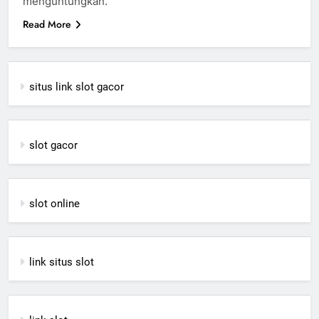
menguntungkan.
Read More
situs link slot gacor
slot gacor
slot online
link situs slot