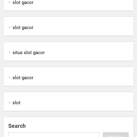
slot gacor
slot gacor
situs slot gacor
slot gacor
slot
Search