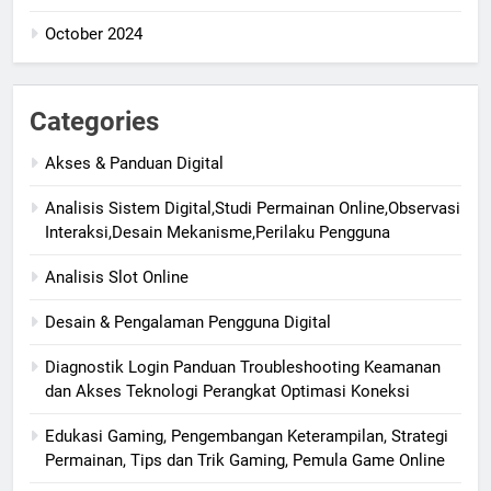
October 2024
Categories
Akses & Panduan Digital
Analisis Sistem Digital,Studi Permainan Online,Observasi
Interaksi,Desain Mekanisme,Perilaku Pengguna
Analisis Slot Online
Desain & Pengalaman Pengguna Digital
Diagnostik Login Panduan Troubleshooting Keamanan
dan Akses Teknologi Perangkat Optimasi Koneksi
Edukasi Gaming, Pengembangan Keterampilan, Strategi
Permainan, Tips dan Trik Gaming, Pemula Game Online