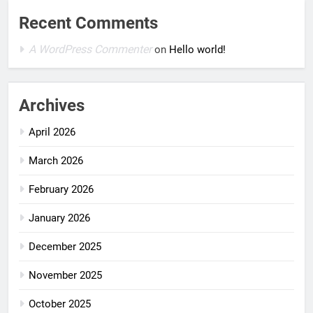
Recent Comments
A WordPress Commenter
on
Hello world!
Archives
April 2026
March 2026
February 2026
January 2026
December 2025
November 2025
October 2025