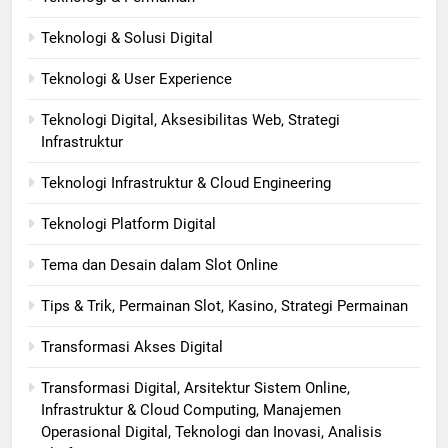
Teknologi & Solusi Digital
Teknologi & User Experience
Teknologi Digital, Aksesibilitas Web, Strategi
Infrastruktur
Teknologi Infrastruktur & Cloud Engineering
Teknologi Platform Digital
Tema dan Desain dalam Slot Online
Tips & Trik, Permainan Slot, Kasino, Strategi Permainan
Transformasi Akses Digital
Transformasi Digital, Arsitektur Sistem Online,
Infrastruktur & Cloud Computing, Manajemen
Operasional Digital, Teknologi dan Inovasi, Analisis