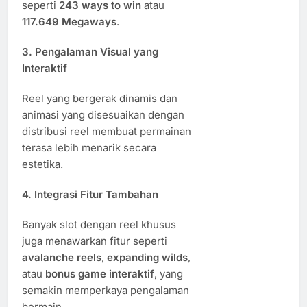
seperti
243 ways to win
atau
117.649 Megaways
.
3.
Pengalaman Visual yang
Interaktif
Reel yang bergerak dinamis dan
animasi yang disesuaikan dengan
distribusi reel membuat permainan
terasa lebih menarik secara
estetika.
4.
Integrasi Fitur Tambahan
Banyak slot dengan reel khusus
juga menawarkan fitur seperti
avalanche reels
,
expanding wilds
,
atau
bonus game interaktif
, yang
semakin memperkaya pengalaman
bermain.