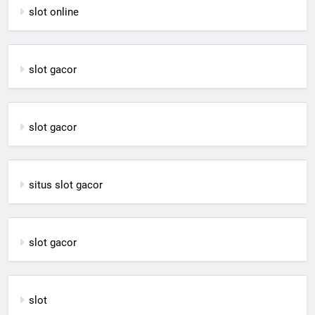
slot online
slot gacor
slot gacor
situs slot gacor
slot gacor
slot