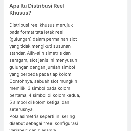
Apa Itu Distribusi Reel
Khusus?
Distribusi reel khusus merujuk
pada format tata letak reel
(gulungan) dalam permainan slot
yang tidak mengikuti susunan
standar. Alih-alih simetris dan
seragam, slot jenis ini menyusun
gulungan dengan jumlah simbol
yang berbeda pada tiap kolom.
Contohnya, sebuah slot mungkin
memiliki 3 simbol pada kolom
pertama, 4 simbol di kolom kedua,
5 simbol di kolom ketiga, dan
seterusnya.
Pola asimetris seperti ini sering
disebut sebagai “reel konfigurasi
variabel” dan biasanya