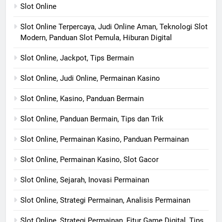
Slot Online
Slot Online Terpercaya, Judi Online Aman, Teknologi Slot
Modern, Panduan Slot Pemula, Hiburan Digital
Slot Online, Jackpot, Tips Bermain
Slot Online, Judi Online, Permainan Kasino
Slot Online, Kasino, Panduan Bermain
Slot Online, Panduan Bermain, Tips dan Trik
Slot Online, Permainan Kasino, Panduan Permainan
Slot Online, Permainan Kasino, Slot Gacor
Slot Online, Sejarah, Inovasi Permainan
Slot Online, Strategi Permainan, Analisis Permainan
Slot Online, Strategi Permainan, Fitur Game Digital, Tips