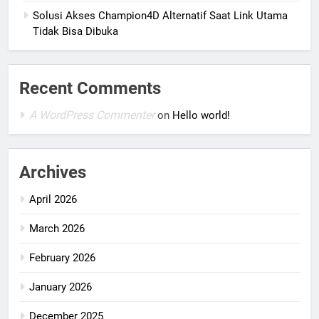
Solusi Akses Champion4D Alternatif Saat Link Utama
Tidak Bisa Dibuka
Recent Comments
A WordPress Commenter
on
Hello world!
Archives
April 2026
March 2026
February 2026
January 2026
December 2025