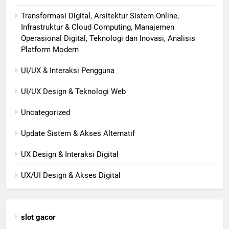
Transformasi Digital, Arsitektur Sistem Online,
Infrastruktur & Cloud Computing, Manajemen
Operasional Digital, Teknologi dan Inovasi, Analisis
Platform Modern
UI/UX & Interaksi Pengguna
UI/UX Design & Teknologi Web
Uncategorized
Update Sistem & Akses Alternatif
UX Design & Interaksi Digital
UX/UI Design & Akses Digital
slot gacor