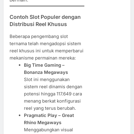
Contoh Slot Populer dengan
Distribusi Reel Khusus
Beberapa pengembang slot
ternama telah mengadopsi sistem
reel khusus ini untuk memperbarui
mekanisme permainan mereka:
Big Time Gaming –
Bonanza Megaways
Slot ini menggunakan
sistem reel dinamis dengan
potensi hingga 117.649 cara
menang berkat konfigurasi
reel yang terus berubah.
Pragmatic Play – Great
Rhino Megaways
Menggabungkan visual