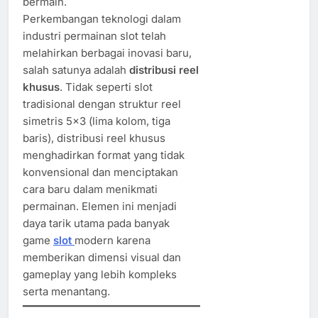
bermain.
Perkembangan teknologi dalam
industri permainan slot telah
melahirkan berbagai inovasi baru,
salah satunya adalah
distribusi reel
khusus
. Tidak seperti slot
tradisional dengan struktur reel
simetris 5×3 (lima kolom, tiga
baris), distribusi reel khusus
menghadirkan format yang tidak
konvensional dan menciptakan
cara baru dalam menikmati
permainan. Elemen ini menjadi
daya tarik utama pada banyak
game
slot
modern karena
memberikan dimensi visual dan
gameplay yang lebih kompleks
serta menantang.