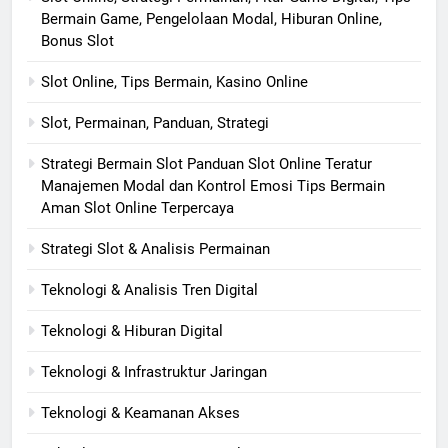
Bermain Game, Pengelolaan Modal, Hiburan Online,
Bonus Slot
Slot Online, Tips Bermain, Kasino Online
Slot, Permainan, Panduan, Strategi
Strategi Bermain Slot Panduan Slot Online Teratur
Manajemen Modal dan Kontrol Emosi Tips Bermain
Aman Slot Online Terpercaya
Strategi Slot & Analisis Permainan
Teknologi & Analisis Tren Digital
Teknologi & Hiburan Digital
Teknologi & Infrastruktur Jaringan
Teknologi & Keamanan Akses