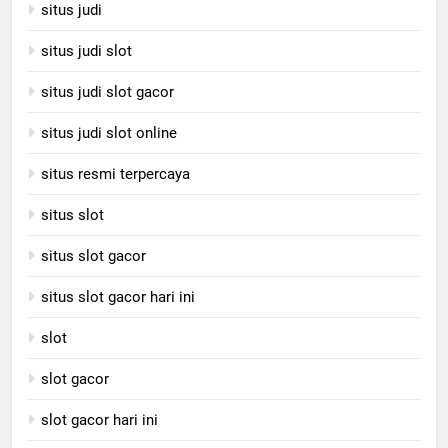
situs judi
situs judi slot
situs judi slot gacor
situs judi slot online
situs resmi terpercaya
situs slot
situs slot gacor
situs slot gacor hari ini
slot
slot gacor
slot gacor hari ini