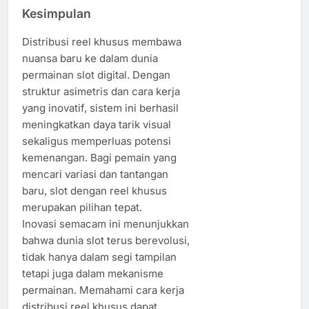
Kesimpulan
Distribusi reel khusus membawa
nuansa baru ke dalam dunia
permainan slot digital. Dengan
struktur asimetris dan cara kerja
yang inovatif, sistem ini berhasil
meningkatkan daya tarik visual
sekaligus memperluas potensi
kemenangan. Bagi pemain yang
mencari variasi dan tantangan
baru, slot dengan reel khusus
merupakan pilihan tepat.
Inovasi semacam ini menunjukkan
bahwa dunia slot terus berevolusi,
tidak hanya dalam segi tampilan
tetapi juga dalam mekanisme
permainan. Memahami cara kerja
distribusi reel khusus dapat