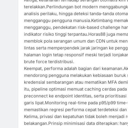
terelakkan.Perlindungan bot modern menggabungkan
analisis perilaku, hingga deteksi tanda-tanda otoma
mengganggu pengguna manusia.Ketimbang memaks
mengganggu, pendekatan risk-based challenge ha
indikator risiko tinggi terpantau.Horas88 juga me
memblok pola serangan umum dan CDN untuk menye
lintas serta memperpendek jarak jaringan ke pengg
halaman login tetap responsif meski terjadi lonjak
brute force terdistribusi.
Keempat, performa adalah bagian dari keamanan.A
mendorong pengguna melakukan kebiasaan buruk 
kredensial sembarangan atau mematikan MFA demi 
itu, pipeline optimasi memuat caching cerdas pada a
preconnect ke endpoint identitas, serta prioritisasi 
garis lipat.Monitoring real-time pada p95/p99 time-
memastikan regresi performa cepat terdeteksi dan 
Kelima, privasi dan kepatuhan tidak boleh menjadi
belakangan.Prinsip minimisasi data diterapkan: h