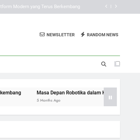
tform Modern yang Terus Berkembang
sia: Peluang, Inovasi, dan Tantangan
ngelola Data Pengguna Secara Efisien
NEWSLETTER
RANDOM NEWS
 Menjawab Kebutuhan Pengguna Modern
 Panduan Untuk Menjelajahi Dunia.
tform Modern yang Terus Berkembang
sia: Peluang, Inovasi, dan Tantangan
ngelola Data Pengguna Secara Efisien
Masa Depan Robotika dalam Kehidupan Manusia: Peluang,
5 Months Ago