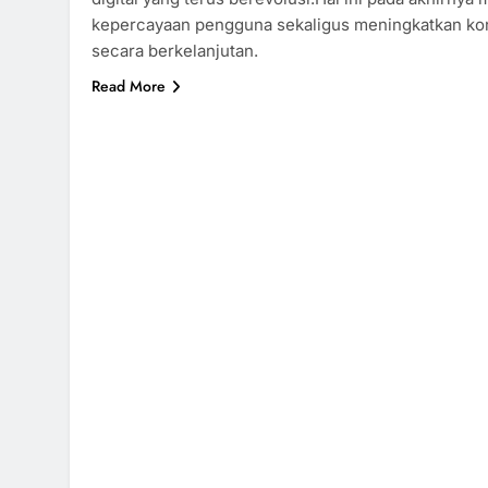
kepercayaan pengguna sekaligus meningkatkan kon
secara berkelanjutan.
Read More