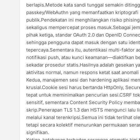
berlapis.Metode kata sandi tunggal semakin diting
passkey/WebAuthn yang memanfaatkan kriptografi 
publik.Pendekatan ini menghilangkan risiko phisin
sekaligus mempercepat proses masuk.Sebagai jem
pihak ketiga, standar OAuth 2.0 dan OpenID Conn
sehingga pengguna dapat masuk dengan satu ident
tepercaya.Sementara itu, autentikasi multi-faktor
notifikasi push, atau kunci keamanan—diaktifkan be
sekadar prosedur statis.Hasilnya adalah gesekan y
aktivitas normal, namun respons ketat saat anomali 
Kedua, manajemen sesi dan hardening aplikasi men
krusial.Cookie sesi harus bertanda HttpOnly, Secu
tepat untuk meminimalkan pencurian sesi.CSRF tok
sensitif, sementara Content Security Policy memb
skrip.Penerapan TLS 1.3 dan HSTS mengunci lalu li
melalui kanal terenkripsi.Semua ini tidak terlihat o
tetapi secara kolektif menurunkan permukaan sera
signifikan.
Ketiga, ketahanan terhadap serangan otomatis kini 