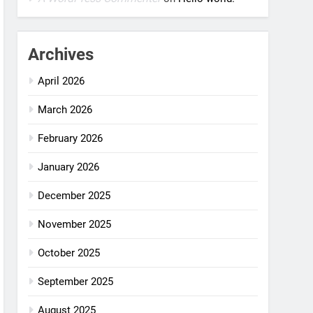
Archives
April 2026
March 2026
February 2026
January 2026
December 2025
November 2025
October 2025
September 2025
August 2025