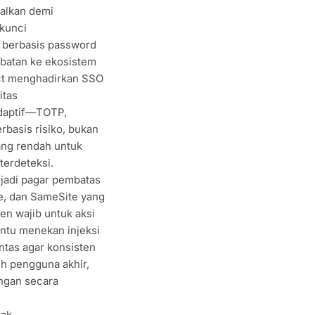
galkan demi
kunci
g berbasis password
batan ke ekosistem
ect menghadirkan SSO
itas
 adaptif—TOTP,
rbasis risiko, bukan
ang rendah untuk
terdeteksi.
jadi pagar pembatas
re, dan SameSite yang
en wajib untuk aksi
antu menekan injeksi
ntas agar konsisten
leh pengguna akhir,
ngan secara
tak