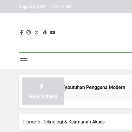
Skip
August 6, 2026
2:13:17 AM
to
content
The
Temukan Ce
s dalam Menjawab Kebutuhan Pengguna Modern
Champio
4 Months 
HEADLINES
Home
Teknologi & Keamanan Akses