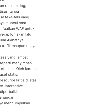
 rate limiting,
tisasi tanpa
a teka-teki yang
nya muncul saat
manfaatkan WAF untuk
rap lonjakan lalu
una.Akibatnya,
an trafik maupun upaya
kses yang lambat
seperti menyimpan
efisiensi.Oleh karena
set statis,
resource kritis di atas
to-interactive
diperbaiki.
 renungan
anya mengumpulkan