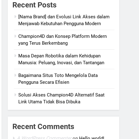
Recent Posts
[Nama Brand] dan Evolusi Link Akses dalam
Menjawab Kebutuhan Pengguna Modern
Champion4D dan Konsep Platform Modern
yang Terus Berkembang
Masa Depan Robotika dalam Kehidupan
Manusia: Peluang, Inovasi, dan Tantangan
Bagaimana Situs Toto Mengelola Data
Pengguna Secara Efisien
Solusi Akses Champion4D Alternatif Saat
Link Utama Tidak Bisa Dibuka
Recent Comments
A WordPress Commenter
on
Hello world!