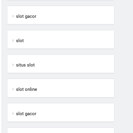
slot gacor
slot
situs slot
slot online
slot gacor