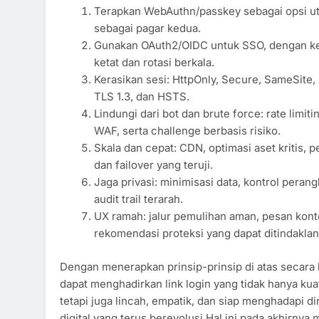
Terapkan WebAuthn/passkey sebagai opsi ut
sebagai pagar kedua.
Gunakan OAuth2/OIDC untuk SSO, dengan ke
ketat dan rotasi berkala.
Kerasikan sesi: HttpOnly, Secure, SameSite,
TLS 1.3, dan HSTS.
Lindungi dari bot dan brute force: rate limitin
WAF, serta challenge berbasis risiko.
Skala dan cepat: CDN, optimasi aset kritis,
dan failover yang teruji.
Jaga privasi: minimisasi data, kontrol perangk
audit trail terarah.
UX ramah: jalur pemulihan aman, pesan kont
rekomendasi proteksi yang dapat ditindaklanj
Dengan menerapkan prinsip-prinsip di atas secara
dapat menghadirkan link login yang tidak hanya kua
tetapi juga lincah, empatik, dan siap menghadapi 
digital yang terus berevolusi.Hal ini pada akhirny