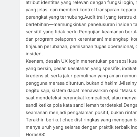
atribut identitas yang relevan dengan fungsi login
yang jelas, dan memberi kontrol transparan kepad
perangkat yang terhubung.Audit trail yang terstru
berlebihan—memungkinkan penelusuran insiden t
sensitif yang tidak perlu.Pengujian keamanan berul
dan program pelaporan kerentanan) melengkapi kon
tinjauan perubahan, pemisahan tugas operasional,
insiden.
Keenam, desain UX login menentukan persepsi kuali
yang bersih, pesan kesalahan yang spesifik, indika
kredensial, serta jalur pemulihan yang aman namu
pengguna merasa dituntun, bukan dihakimi.Misalnya
begitu saja, sistem dapat menawarkan opsi “Masu
saat mendeteksi perangkat kompatibel, atau menya
sandi ketika pola kata sandi lemah terdeteksi.Deng
keamanan menjadi pengalaman positif, bukan rinta
Terakhir, berikut checklist ringkas yang menggam
menyeluruh yang selaras dengan praktik terbaik indu
Horas88: