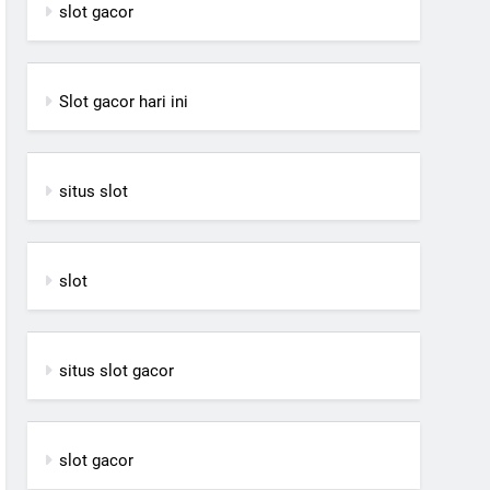
slot gacor
Slot gacor hari ini
situs slot
slot
situs slot gacor
slot gacor