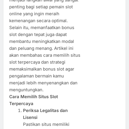
penting bagi setiap pemain slot
online yang ingin meraih
kemenangan secara optimal.
Selain itu, memanfaatkan bonus
slot dengan tepat juga dapat
membantu meningkatkan modal
dan peluang menang. Artikel ini
akan membahas cara memilih situs
slot terpercaya dan strategi
memaksimalkan bonus slot agar
pengalaman bermain kamu
menjadi lebih menyenangkan dan
menguntungkan.
Cara Memilih Situs Slot
Terpercaya
Periksa Legalitas dan
Lisensi
Pastikan situs memiliki