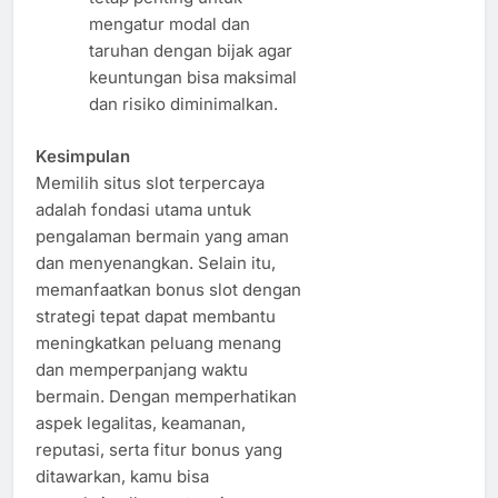
mengatur modal dan
taruhan dengan bijak agar
keuntungan bisa maksimal
dan risiko diminimalkan.
Kesimpulan
Memilih situs slot terpercaya
adalah fondasi utama untuk
pengalaman bermain yang aman
dan menyenangkan. Selain itu,
memanfaatkan bonus slot dengan
strategi tepat dapat membantu
meningkatkan peluang menang
dan memperpanjang waktu
bermain. Dengan memperhatikan
aspek legalitas, keamanan,
reputasi, serta fitur bonus yang
ditawarkan, kamu bisa