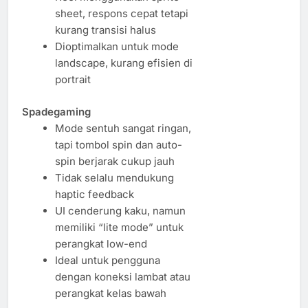
sheet, respons cepat tetapi
kurang transisi halus
Dioptimalkan untuk mode
landscape, kurang efisien di
portrait
Spadegaming
Mode sentuh sangat ringan,
tapi tombol spin dan auto-
spin berjarak cukup jauh
Tidak selalu mendukung
haptic feedback
UI cenderung kaku, namun
memiliki “lite mode” untuk
perangkat low-end
Ideal untuk pengguna
dengan koneksi lambat atau
perangkat kelas bawah