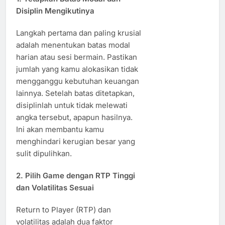
Disiplin Mengikutinya
Langkah pertama dan paling krusial
adalah menentukan batas modal
harian atau sesi bermain. Pastikan
jumlah yang kamu alokasikan tidak
mengganggu kebutuhan keuangan
lainnya. Setelah batas ditetapkan,
disiplinlah untuk tidak melewati
angka tersebut, apapun hasilnya.
Ini akan membantu kamu
menghindari kerugian besar yang
sulit dipulihkan.
2. Pilih Game dengan RTP Tinggi
dan Volatilitas Sesuai
Return to Player (RTP) dan
volatilitas adalah dua faktor