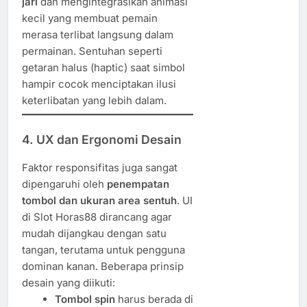
jari
dan mengintegrasikan animasi
kecil yang membuat pemain
merasa terlibat langsung dalam
permainan. Sentuhan seperti
getaran halus (haptic) saat simbol
hampir cocok menciptakan ilusi
keterlibatan yang lebih dalam.
4. UX dan Ergonomi Desain
Faktor responsifitas juga sangat
dipengaruhi oleh
penempatan
tombol dan ukuran area sentuh
. UI
di Slot Horas88 dirancang agar
mudah dijangkau dengan satu
tangan, terutama untuk pengguna
dominan kanan. Beberapa prinsip
desain yang diikuti:
Tombol spin
harus berada di