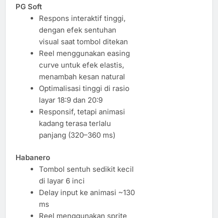
PG Soft
Respons interaktif tinggi,
dengan efek sentuhan
visual saat tombol ditekan
Reel menggunakan easing
curve untuk efek elastis,
menambah kesan natural
Optimalisasi tinggi di rasio
layar 18:9 dan 20:9
Responsif, tetapi animasi
kadang terasa terlalu
panjang (320–360 ms)
Habanero
Tombol sentuh sedikit kecil
di layar 6 inci
Delay input ke animasi ~130
ms
Reel menggunakan sprite