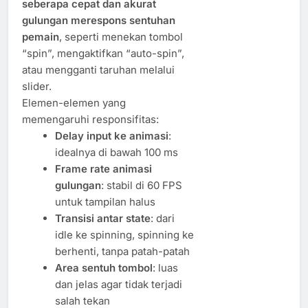
seberapa cepat dan akurat
gulungan merespons sentuhan
pemain
, seperti menekan tombol
“spin”, mengaktifkan “auto-spin”,
atau mengganti taruhan melalui
slider.
Elemen-elemen yang
memengaruhi responsifitas:
Delay input ke animasi
:
idealnya di bawah 100 ms
Frame rate animasi
gulungan
: stabil di 60 FPS
untuk tampilan halus
Transisi antar state
: dari
idle ke spinning, spinning ke
berhenti, tanpa patah-patah
Area sentuh tombol
: luas
dan jelas agar tidak terjadi
salah tekan