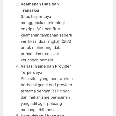
Keamanan Data dan
Transaksi
Situs terpercaya
menggunakan teknologi
enkripsi SSL dan fitur
keamanan tambahan seperti
verifikasi dua langkah (2FA)
untuk melindungi data
pribadi dan transaksi
keuangan pemain.
Variasi Game dan Provider
Terpercaya
Pilih situs yang menawarkan
berbagai game dari provider
ternama dengan RTP tinggi
dan mekanisme permainan
yang adil agar peluang
menang lebih besar.
Kemudahan Akses dan