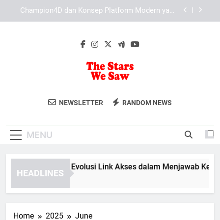
Skip
Masa Depan Robotika dalam Kehidupan Manusia:
to
Peluang, Inovasi, dan Tantangan
content
Bagaimana Situs Toto Mengelola Data Pengguna
Secara Efisien
[Nama Brand] dan Evolusi Link Akses dalam
Menjawab Kebutuhan Pengguna Modern
Champion4D dan Konsep Platform Modern yang
Terus Berkembang
The Stars We
Temukan Cerita Perjalanan Dan
Masa Depan Robotika dalam Kehidupan Manusia:
NEWSLETTER
RANDOM NEWS
Peluang, Inovasi, dan Tantangan
Saw
Fotografi Inspiratif Di The Stars We Saw.
Bagaimana Situs Toto Mengelola Data Pengguna
Panduan Untuk Menjelajahi Dunia.
Secara Efisien
MENU
ama Brand] dan Evolusi Link Akses dalam Menjawab Kebutu
HEADLINES
Months Ago
Home
2025
June