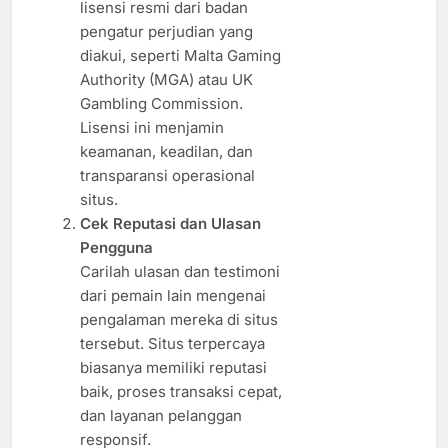
lisensi resmi dari badan
pengatur perjudian yang
diakui, seperti Malta Gaming
Authority (MGA) atau UK
Gambling Commission.
Lisensi ini menjamin
keamanan, keadilan, dan
transparansi operasional
situs.
Cek Reputasi dan Ulasan
Pengguna
Carilah ulasan dan testimoni
dari pemain lain mengenai
pengalaman mereka di situs
tersebut. Situs terpercaya
biasanya memiliki reputasi
baik, proses transaksi cepat,
dan layanan pelanggan
responsif.