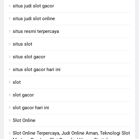
situs judi slot gacor
situs judi slot online
situs resmi terpercaya
situs slot
situs slot gacor
situs slot gacor hari ini
slot
slot gacor
slot gacor hari ini
Slot Online
Slot Online Terpercaya, Judi Online Aman, Teknologi Slot