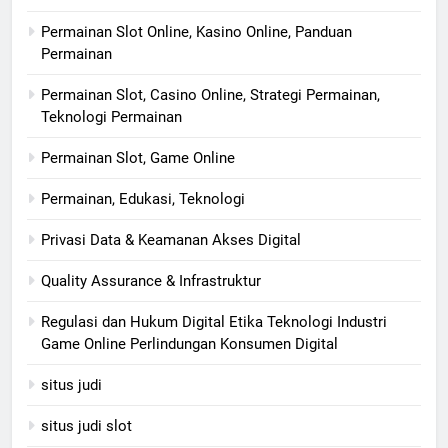
Permainan Slot Online, Kasino Online, Panduan
Permainan
Permainan Slot, Casino Online, Strategi Permainan,
Teknologi Permainan
Permainan Slot, Game Online
Permainan, Edukasi, Teknologi
Privasi Data & Keamanan Akses Digital
Quality Assurance & Infrastruktur
Regulasi dan Hukum Digital Etika Teknologi Industri
Game Online Perlindungan Konsumen Digital
situs judi
situs judi slot