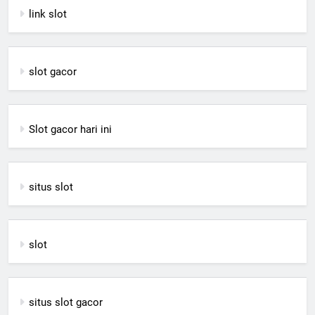
link slot
slot gacor
Slot gacor hari ini
situs slot
slot
situs slot gacor