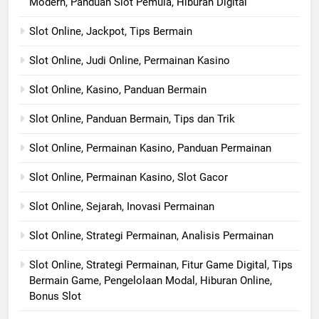
Modern, Panduan Slot Pemula, Hiburan Digital
Slot Online, Jackpot, Tips Bermain
Slot Online, Judi Online, Permainan Kasino
Slot Online, Kasino, Panduan Bermain
Slot Online, Panduan Bermain, Tips dan Trik
Slot Online, Permainan Kasino, Panduan Permainan
Slot Online, Permainan Kasino, Slot Gacor
Slot Online, Sejarah, Inovasi Permainan
Slot Online, Strategi Permainan, Analisis Permainan
Slot Online, Strategi Permainan, Fitur Game Digital, Tips
Bermain Game, Pengelolaan Modal, Hiburan Online,
Bonus Slot