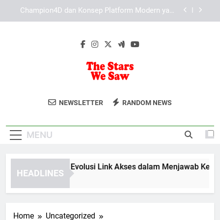
Skip
Masa Depan Robotika dalam Kehidupan Manusia:
to
Peluang, Inovasi, dan Tantangan
content
Bagaimana Situs Toto Mengelola Data Pengguna
Secara Efisien
[Nama Brand] dan Evolusi Link Akses dalam
Menjawab Kebutuhan Pengguna Modern
Champion4D dan Konsep Platform Modern yang
Terus Berkembang
The Stars We
Temukan Cerita Perjalanan Dan
Masa Depan Robotika dalam Kehidupan Manusia:
NEWSLETTER
RANDOM NEWS
Peluang, Inovasi, dan Tantangan
Saw
Fotografi Inspiratif Di The Stars We Saw.
Bagaimana Situs Toto Mengelola Data Pengguna
Panduan Untuk Menjelajahi Dunia.
Secara Efisien
MENU
ama Brand] dan Evolusi Link Akses dalam Menjawab Kebutuh
HEADLINES
onths Ago
Home
Uncategorized