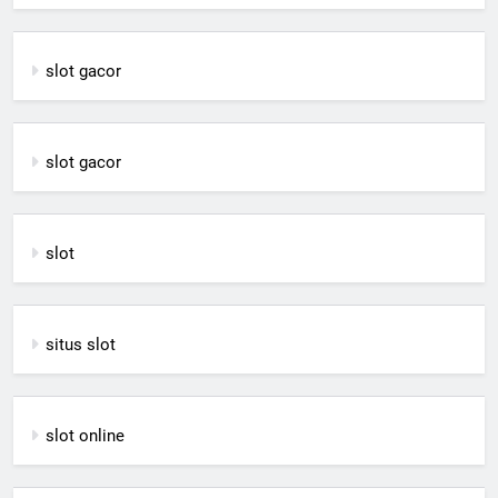
slot gacor
slot gacor
slot
situs slot
slot online