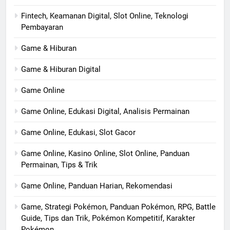
Fintech, Keamanan Digital, Slot Online, Teknologi
Pembayaran
Game & Hiburan
Game & Hiburan Digital
Game Online
Game Online, Edukasi Digital, Analisis Permainan
Game Online, Edukasi, Slot Gacor
Game Online, Kasino Online, Slot Online, Panduan
Permainan, Tips & Trik
Game Online, Panduan Harian, Rekomendasi
Game, Strategi Pokémon, Panduan Pokémon, RPG, Battle
Guide, Tips dan Trik, Pokémon Kompetitif, Karakter
Pokémon