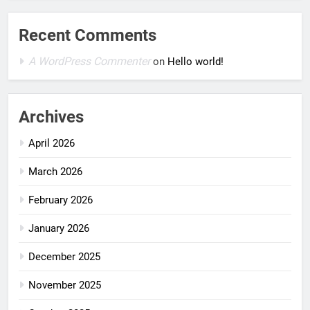
Recent Comments
A WordPress Commenter
on
Hello world!
Archives
April 2026
March 2026
February 2026
January 2026
December 2025
November 2025