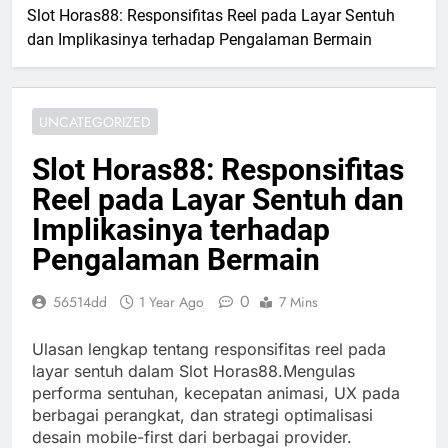
Slot Horas88: Responsifitas Reel pada Layar Sentuh
dan Implikasinya terhadap Pengalaman Bermain
UNCATEGORIZED
Slot Horas88: Responsifitas
Reel pada Layar Sentuh dan
Implikasinya terhadap
Pengalaman Bermain
0
56514dd
1 Year Ago
7 Mins
Ulasan lengkap tentang responsifitas reel pada
layar sentuh dalam Slot Horas88.Mengulas
performa sentuhan, kecepatan animasi, UX pada
berbagai perangkat, dan strategi optimalisasi
desain mobile-first dari berbagai provider.