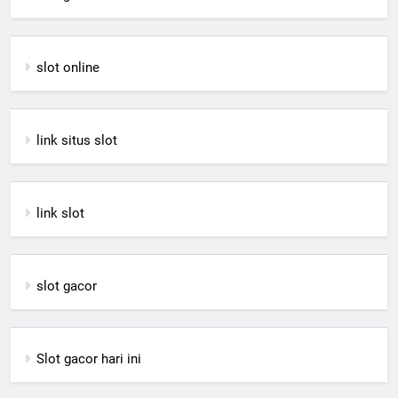
slot online
link situs slot
link slot
slot gacor
Slot gacor hari ini