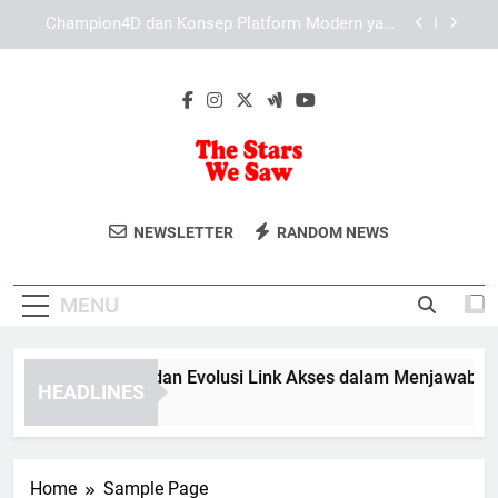
Skip
Champion4D dan Konsep Platform Modern yang
to
Terus Berkembang
content
Masa Depan Robotika dalam Kehidupan Manusia:
Peluang, Inovasi, dan Tantangan
Bagaimana Situs Toto Mengelola Data Pengguna
Secara Efisien
[Nama Brand] dan Evolusi Link Akses dalam
Menjawab Kebutuhan Pengguna Modern
The Stars We
Temukan Cerita Perjalanan Dan
Champion4D dan Konsep Platform Modern yang
NEWSLETTER
RANDOM NEWS
Terus Berkembang
Saw
Fotografi Inspiratif Di The Stars We Saw.
Masa Depan Robotika dalam Kehidupan Manusia:
Panduan Untuk Menjelajahi Dunia.
Peluang, Inovasi, dan Tantangan
MENU
Bagaimana Situs Toto Mengelola Data Pengguna
Secara Efisien
[Nama Brand] dan Evolusi Link Akses dalam Menjawab Ke
HEADLINES
4 Months Ago
Home
Sample Page