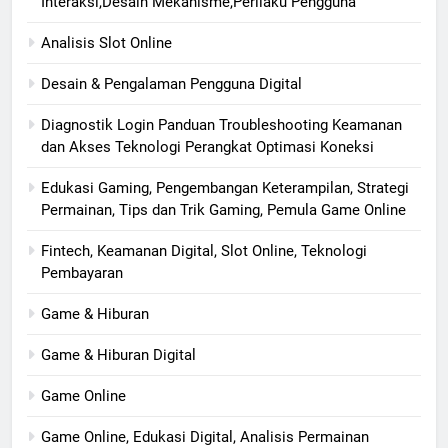
Interaksi,Desain Mekanisme,Perilaku Pengguna
Analisis Slot Online
Desain & Pengalaman Pengguna Digital
Diagnostik Login Panduan Troubleshooting Keamanan
dan Akses Teknologi Perangkat Optimasi Koneksi
Edukasi Gaming, Pengembangan Keterampilan, Strategi
Permainan, Tips dan Trik Gaming, Pemula Game Online
Fintech, Keamanan Digital, Slot Online, Teknologi
Pembayaran
Game & Hiburan
Game & Hiburan Digital
Game Online
Game Online, Edukasi Digital, Analisis Permainan