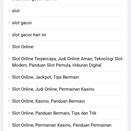
slot
slot gacor
slot gacor hari ini
Slot Online
Slot Online Terpercaya, Judi Online Aman, Teknologi Slot
Modern, Panduan Slot Pemula, Hiburan Digital
Slot Online, Jackpot, Tips Bermain
Slot Online, Judi Online, Permainan Kasino
Slot Online, Kasino, Panduan Bermain
Slot Online, Panduan Bermain, Tips dan Trik
Slot Online, Permainan Kasino, Panduan Permainan