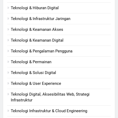
Teknologi & Hiburan Digital
Teknologi & Infrastruktur Jaringan
Teknologi & Keamanan Akses
Teknologi & Keamanan Digital
Teknologi & Pengalaman Pengguna
Teknologi & Permainan
Teknologi & Solusi Digital
Teknologi & User Experience
Teknologi Digital, Aksesibilitas Web, Strategi
Infrastruktur
Teknologi Infrastruktur & Cloud Engineering