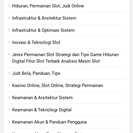
Hiburan, Permainan Slot, Judi Online
Infrastruktur & Arsitektur Sistem
Infrastruktur & Optimasi Sistem
Inovasi & Teknologi Slot
Jenis Permainan Slot Strategi dan Tips Game Hiburan
Digital Fitur Slot Terbaik Analisis Mesin Slot
Judi Bola, Panduan, Tips
Kasino Online, Slot Online, Strategi Permainan
Keamanan & Arsitektur Sistem
Keamanan & Teknologi Digital
Keamanan Akun & Panduan Pengguna