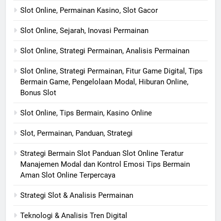
Slot Online, Permainan Kasino, Slot Gacor
Slot Online, Sejarah, Inovasi Permainan
Slot Online, Strategi Permainan, Analisis Permainan
Slot Online, Strategi Permainan, Fitur Game Digital, Tips
Bermain Game, Pengelolaan Modal, Hiburan Online,
Bonus Slot
Slot Online, Tips Bermain, Kasino Online
Slot, Permainan, Panduan, Strategi
Strategi Bermain Slot Panduan Slot Online Teratur
Manajemen Modal dan Kontrol Emosi Tips Bermain
Aman Slot Online Terpercaya
Strategi Slot & Analisis Permainan
Teknologi & Analisis Tren Digital