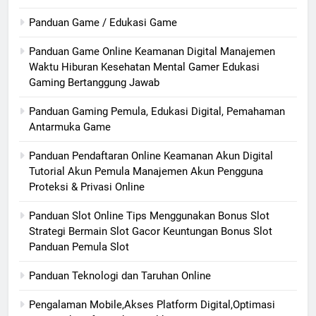
Panduan Game / Edukasi Game
Panduan Game Online Keamanan Digital Manajemen
Waktu Hiburan Kesehatan Mental Gamer Edukasi
Gaming Bertanggung Jawab
Panduan Gaming Pemula, Edukasi Digital, Pemahaman
Antarmuka Game
Panduan Pendaftaran Online Keamanan Akun Digital
Tutorial Akun Pemula Manajemen Akun Pengguna
Proteksi & Privasi Online
Panduan Slot Online Tips Menggunakan Bonus Slot
Strategi Bermain Slot Gacor Keuntungan Bonus Slot
Panduan Pemula Slot
Panduan Teknologi dan Taruhan Online
Pengalaman Mobile,Akses Platform Digital,Optimasi