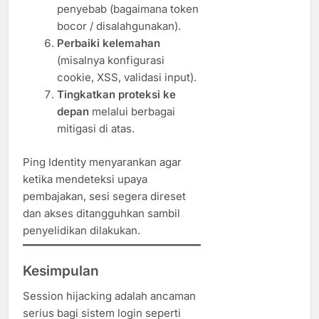
penyebab (bagaimana token
bocor / disalahgunakan).
Perbaiki kelemahan
(misalnya konfigurasi
cookie, XSS, validasi input).
Tingkatkan proteksi ke
depan
melalui berbagai
mitigasi di atas.
Ping Identity menyarankan agar
ketika mendeteksi upaya
pembajakan, sesi segera direset
dan akses ditangguhkan sambil
penyelidikan dilakukan.
Kesimpulan
Session hijacking adalah ancaman
serius bagi sistem login seperti