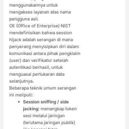
menggunakannya untuk
mengakses layanan atas nama
pengguna asli.
OE (Office of Enterprise) NIST
mendefinisikan bahwa session
hijack adalah serangan di mana
penyerang menyisipkan diri dalam
komunikasi antara pihak pengklaim
(user) dan verifikator setelah
autentikasi berhasil, untuk
menguasai pertukaran data
selanjutnya.
Beberapa teknik umum serangan
ini meliputi:
Session sniffing / side
jacking
: menangkap token
sesi melalui jaringan
(terutama jaringan publik)