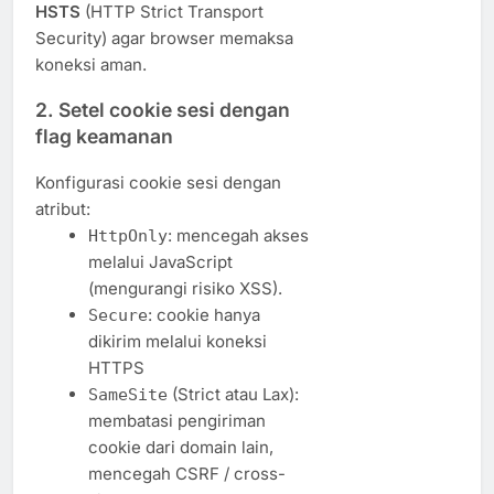
HSTS
(HTTP Strict Transport
Security) agar browser memaksa
koneksi aman.
2. Setel cookie sesi dengan
flag keamanan
Konfigurasi cookie sesi dengan
atribut:
: mencegah akses
HttpOnly
melalui JavaScript
(mengurangi risiko XSS).
: cookie hanya
Secure
dikirim melalui koneksi
HTTPS
(Strict atau Lax):
SameSite
membatasi pengiriman
cookie dari domain lain,
mencegah CSRF / cross-