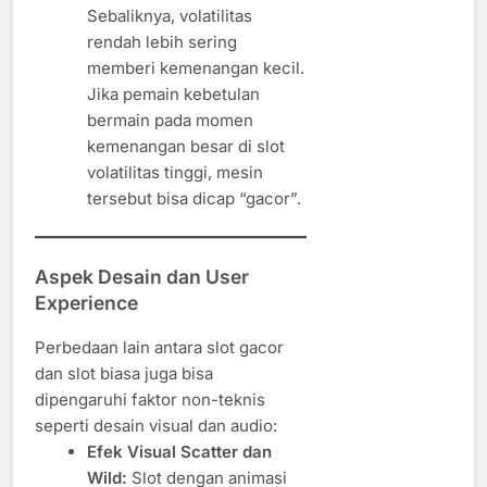
Sebaliknya, volatilitas
rendah lebih sering
memberi kemenangan kecil.
Jika pemain kebetulan
bermain pada momen
kemenangan besar di slot
volatilitas tinggi, mesin
tersebut bisa dicap “gacor”.
Aspek Desain dan User
Experience
Perbedaan lain antara slot gacor
dan slot biasa juga bisa
dipengaruhi faktor non-teknis
seperti desain visual dan audio:
Efek Visual Scatter dan
Wild:
Slot dengan animasi