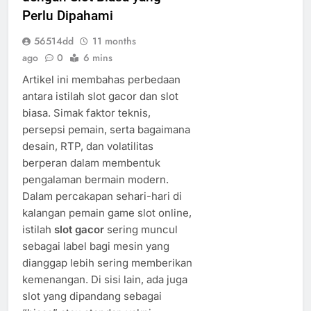
Perlu Dipahami
56514dd
11 months
ago
0
6 mins
Artikel ini membahas perbedaan
antara istilah slot gacor dan slot
biasa. Simak faktor teknis,
persepsi pemain, serta bagaimana
desain, RTP, dan volatilitas
berperan dalam membentuk
pengalaman bermain modern.
Dalam percakapan sehari-hari di
kalangan pemain game slot online,
istilah
slot gacor
sering muncul
sebagai label bagi mesin yang
dianggap lebih sering memberikan
kemenangan. Di sisi lain, ada juga
slot yang dipandang sebagai