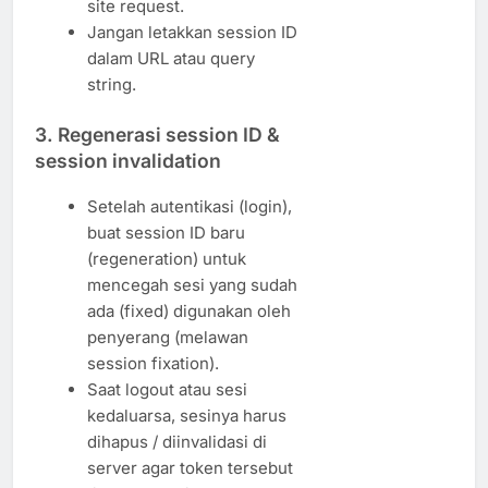
site request.
Jangan letakkan session ID
dalam URL atau query
string.
3. Regenerasi session ID &
session invalidation
Setelah autentikasi (login),
buat session ID baru
(regeneration) untuk
mencegah sesi yang sudah
ada (fixed) digunakan oleh
penyerang (melawan
session fixation).
Saat logout atau sesi
kedaluarsa, sesinya harus
dihapus / diinvalidasi di
server agar token tersebut