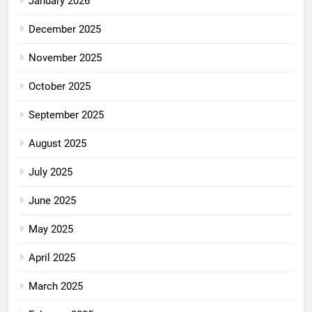
January 2026
December 2025
November 2025
October 2025
September 2025
August 2025
July 2025
June 2025
May 2025
April 2025
March 2025