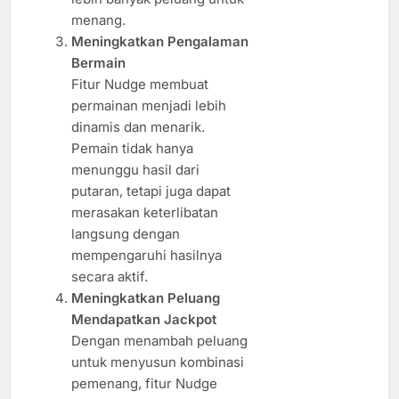
menang.
Meningkatkan Pengalaman
Bermain
Fitur Nudge membuat
permainan menjadi lebih
dinamis dan menarik.
Pemain tidak hanya
menunggu hasil dari
putaran, tetapi juga dapat
merasakan keterlibatan
langsung dengan
mempengaruhi hasilnya
secara aktif.
Meningkatkan Peluang
Mendapatkan Jackpot
Dengan menambah peluang
untuk menyusun kombinasi
pemenang, fitur Nudge