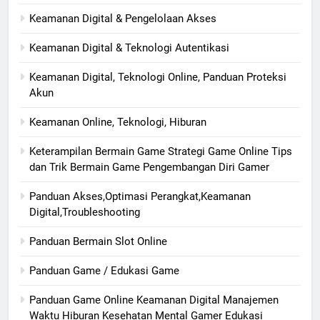
Keamanan Digital & Pengelolaan Akses
Keamanan Digital & Teknologi Autentikasi
Keamanan Digital, Teknologi Online, Panduan Proteksi
Akun
Keamanan Online, Teknologi, Hiburan
Keterampilan Bermain Game Strategi Game Online Tips
dan Trik Bermain Game Pengembangan Diri Gamer
Panduan Akses,Optimasi Perangkat,Keamanan
Digital,Troubleshooting
Panduan Bermain Slot Online
Panduan Game / Edukasi Game
Panduan Game Online Keamanan Digital Manajemen
Waktu Hiburan Kesehatan Mental Gamer Edukasi