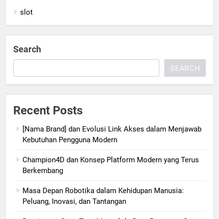
slot
Search
SEARCH
Recent Posts
[Nama Brand] dan Evolusi Link Akses dalam Menjawab
Kebutuhan Pengguna Modern
Champion4D dan Konsep Platform Modern yang Terus
Berkembang
Masa Depan Robotika dalam Kehidupan Manusia:
Peluang, Inovasi, dan Tantangan