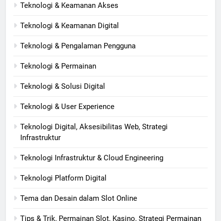
Teknologi & Keamanan Akses
Teknologi & Keamanan Digital
Teknologi & Pengalaman Pengguna
Teknologi & Permainan
Teknologi & Solusi Digital
Teknologi & User Experience
Teknologi Digital, Aksesibilitas Web, Strategi
Infrastruktur
Teknologi Infrastruktur & Cloud Engineering
Teknologi Platform Digital
Tema dan Desain dalam Slot Online
Tips & Trik, Permainan Slot, Kasino, Strategi Permainan