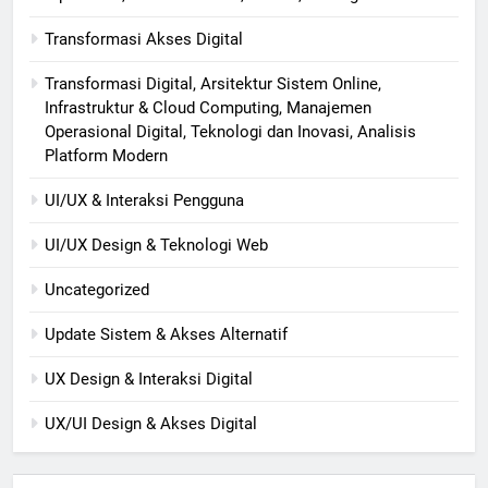
Transformasi Akses Digital
Transformasi Digital, Arsitektur Sistem Online,
Infrastruktur & Cloud Computing, Manajemen
Operasional Digital, Teknologi dan Inovasi, Analisis
Platform Modern
UI/UX & Interaksi Pengguna
UI/UX Design & Teknologi Web
Uncategorized
Update Sistem & Akses Alternatif
UX Design & Interaksi Digital
UX/UI Design & Akses Digital