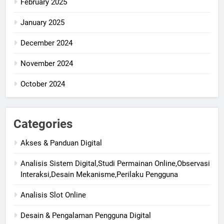
February 2025
January 2025
December 2024
November 2024
October 2024
Categories
Akses & Panduan Digital
Analisis Sistem Digital,Studi Permainan Online,Observasi
Interaksi,Desain Mekanisme,Perilaku Pengguna
Analisis Slot Online
Desain & Pengalaman Pengguna Digital