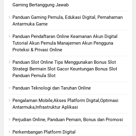
Gaming Bertanggung Jawab
Panduan Gaming Pemula, Edukasi Digital, Pemahaman
Antarmuka Game
Panduan Pendaftaran Online Keamanan Akun Digital
Tutorial Akun Pemula Manajemen Akun Pengguna
Proteksi & Privasi Online
Panduan Slot Online Tips Menggunakan Bonus Slot
Strategi Bermain Slot Gacor Keuntungan Bonus Slot
Panduan Pemula Slot
Panduan Teknologi dan Taruhan Online
Pengalaman Mobile,Akses Platform Digital,Optimasi
Antarmuka,Infrastruktur Aplikasi
Perjudian Online, Panduan Pemain, Bonus dan Promosi
Perkembangan Platform Digital