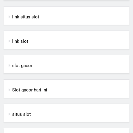
link situs slot
link slot
slot gacor
Slot gacor hari ini
situs slot