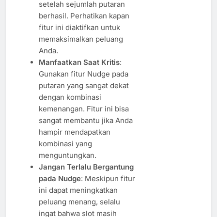
setelah sejumlah putaran
berhasil. Perhatikan kapan
fitur ini diaktifkan untuk
memaksimalkan peluang
Anda.
Manfaatkan Saat Kritis
:
Gunakan fitur Nudge pada
putaran yang sangat dekat
dengan kombinasi
kemenangan. Fitur ini bisa
sangat membantu jika Anda
hampir mendapatkan
kombinasi yang
menguntungkan.
Jangan Terlalu Bergantung
pada Nudge
: Meskipun fitur
ini dapat meningkatkan
peluang menang, selalu
ingat bahwa slot masih