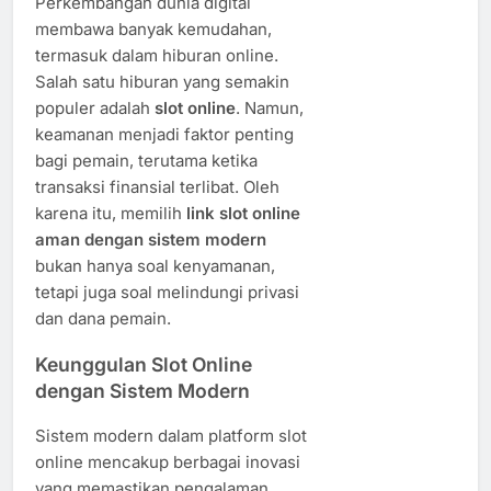
Perkembangan dunia digital
membawa banyak kemudahan,
termasuk dalam hiburan online.
Salah satu hiburan yang semakin
populer adalah
slot online
. Namun,
keamanan menjadi faktor penting
bagi pemain, terutama ketika
transaksi finansial terlibat. Oleh
karena itu, memilih
link slot online
aman dengan sistem modern
bukan hanya soal kenyamanan,
tetapi juga soal melindungi privasi
dan dana pemain.
Keunggulan Slot Online
dengan Sistem Modern
Sistem modern dalam platform slot
online mencakup berbagai inovasi
yang memastikan pengalaman