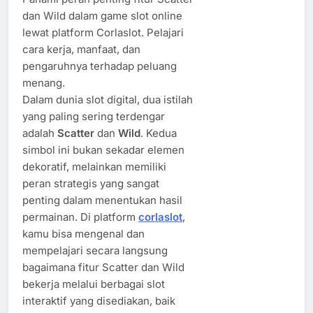
dan Wild dalam game slot online
lewat platform Corlaslot. Pelajari
cara kerja, manfaat, dan
pengaruhnya terhadap peluang
menang.
Dalam dunia slot digital, dua istilah
yang paling sering terdengar
adalah
Scatter
dan
Wild
. Kedua
simbol ini bukan sekadar elemen
dekoratif, melainkan memiliki
peran strategis yang sangat
penting dalam menentukan hasil
permainan. Di platform
corlaslot
,
kamu bisa mengenal dan
mempelajari secara langsung
bagaimana fitur Scatter dan Wild
bekerja melalui berbagai slot
interaktif yang disediakan, baik