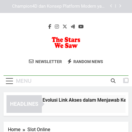
Skip
Masa Depan Robotika dalam Kehidupan Manusia:
to
Peluang, Inovasi, dan Tantangan
content
Bagaimana Situs Toto Mengelola Data Pengguna
Secara Efisien
[Nama Brand] dan Evolusi Link Akses dalam
Menjawab Kebutuhan Pengguna Modern
Champion4D dan Konsep Platform Modern yang
Terus Berkembang
The Stars We
Temukan Cerita Perjalanan Dan
Masa Depan Robotika dalam Kehidupan Manusia:
NEWSLETTER
RANDOM NEWS
Peluang, Inovasi, dan Tantangan
Saw
Fotografi Inspiratif Di The Stars We Saw.
Bagaimana Situs Toto Mengelola Data Pengguna
Panduan Untuk Menjelajahi Dunia.
Secara Efisien
MENU
ama Brand] dan Evolusi Link Akses dalam Menjawab Kebutuh
HEADLINES
onths Ago
Home
Slot Online