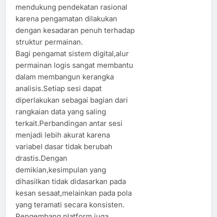
mendukung pendekatan rasional
karena pengamatan dilakukan
dengan kesadaran penuh terhadap
struktur permainan.
Bagi pengamat sistem digital,alur
permainan logis sangat membantu
dalam membangun kerangka
analisis.Setiap sesi dapat
diperlakukan sebagai bagian dari
rangkaian data yang saling
terkait.Perbandingan antar sesi
menjadi lebih akurat karena
variabel dasar tidak berubah
drastis.Dengan
demikian,kesimpulan yang
dihasilkan tidak didasarkan pada
kesan sesaat,melainkan pada pola
yang teramati secara konsisten.
Pengembang platform juga