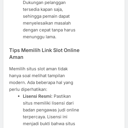
Dukungan pelanggan
tersedia kapan saja,
sehingga pemain dapat
menyelesaikan masalah
dengan cepat tanpa harus
menunggu lama.
Tips Memilih Link Slot Online
Aman
Memilih situs slot aman tidak
hanya soal melihat tampilan
modern. Ada beberapa hal yang
perlu diperhatikan:
Lisensi Resmi:
Pastikan
situs memiliki lisensi dari
badan pengawas judi online
terpercaya. Lisensi ini
menjadi bukti bahwa situs