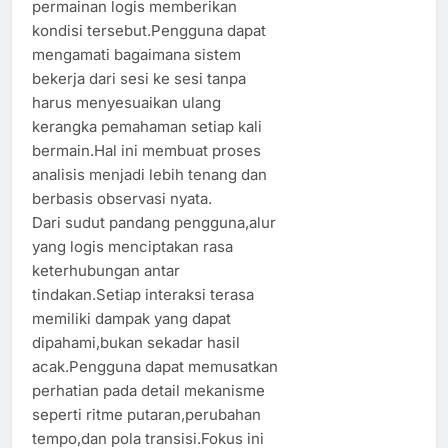
permainan logis memberikan
kondisi tersebut.Pengguna dapat
mengamati bagaimana sistem
bekerja dari sesi ke sesi tanpa
harus menyesuaikan ulang
kerangka pemahaman setiap kali
bermain.Hal ini membuat proses
analisis menjadi lebih tenang dan
berbasis observasi nyata.
Dari sudut pandang pengguna,alur
yang logis menciptakan rasa
keterhubungan antar
tindakan.Setiap interaksi terasa
memiliki dampak yang dapat
dipahami,bukan sekadar hasil
acak.Pengguna dapat memusatkan
perhatian pada detail mekanisme
seperti ritme putaran,perubahan
tempo,dan pola transisi.Fokus ini