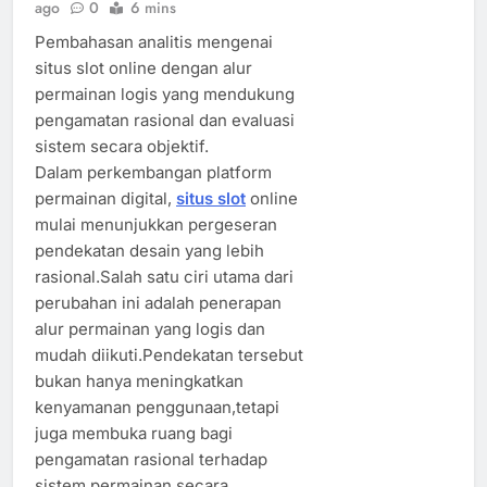
ago
0
6 mins
Pembahasan analitis mengenai
situs slot online dengan alur
permainan logis yang mendukung
pengamatan rasional dan evaluasi
sistem secara objektif.
Dalam perkembangan platform
permainan digital,
situs slot
online
mulai menunjukkan pergeseran
pendekatan desain yang lebih
rasional.Salah satu ciri utama dari
perubahan ini adalah penerapan
alur permainan yang logis dan
mudah diikuti.Pendekatan tersebut
bukan hanya meningkatkan
kenyamanan penggunaan,tetapi
juga membuka ruang bagi
pengamatan rasional terhadap
sistem permainan secara