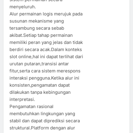
menyeluruh.
Alur permainan logis merujuk pada
susunan mekanisme yang
tersambung secara sebab
akibat.Setiap tahap permainan
memiliki peran yang jelas dan tidak
berdiri secara acak.Dalam konteks
slot online,hal ini dapat terlihat dari
urutan putaran,transisi antar
fitur,serta cara sistem merespons
interaksi pengguna.Ketika alur ini
konsisten,pengamatan dapat
dilakukan tanpa kebingungan
interpretasi.
Pengamatan rasional
membutuhkan lingkungan yang
stabil dan dapat diprediksi secara
struktural.Platform dengan alur