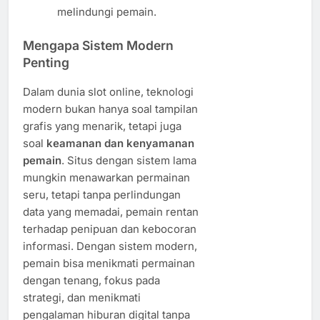
melindungi pemain.
Mengapa Sistem Modern
Penting
Dalam dunia slot online, teknologi
modern bukan hanya soal tampilan
grafis yang menarik, tetapi juga
soal
keamanan dan kenyamanan
pemain
. Situs dengan sistem lama
mungkin menawarkan permainan
seru, tetapi tanpa perlindungan
data yang memadai, pemain rentan
terhadap penipuan dan kebocoran
informasi. Dengan sistem modern,
pemain bisa menikmati permainan
dengan tenang, fokus pada
strategi, dan menikmati
pengalaman hiburan digital tanpa