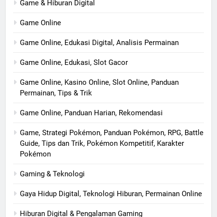
Game & Hiburan Digital
Game Online
Game Online, Edukasi Digital, Analisis Permainan
Game Online, Edukasi, Slot Gacor
Game Online, Kasino Online, Slot Online, Panduan
Permainan, Tips & Trik
Game Online, Panduan Harian, Rekomendasi
Game, Strategi Pokémon, Panduan Pokémon, RPG, Battle
Guide, Tips dan Trik, Pokémon Kompetitif, Karakter
Pokémon
Gaming & Teknologi
Gaya Hidup Digital, Teknologi Hiburan, Permainan Online
Hiburan Digital & Pengalaman Gaming