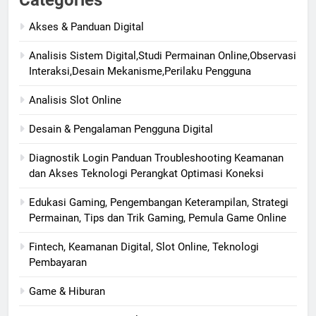
Categories
Akses & Panduan Digital
Analisis Sistem Digital,Studi Permainan Online,Observasi
Interaksi,Desain Mekanisme,Perilaku Pengguna
Analisis Slot Online
Desain & Pengalaman Pengguna Digital
Diagnostik Login Panduan Troubleshooting Keamanan
dan Akses Teknologi Perangkat Optimasi Koneksi
Edukasi Gaming, Pengembangan Keterampilan, Strategi
Permainan, Tips dan Trik Gaming, Pemula Game Online
Fintech, Keamanan Digital, Slot Online, Teknologi
Pembayaran
Game & Hiburan