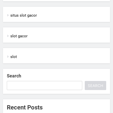
situs slot gacor
slot gacor
slot
Search
SEARCH
Recent Posts