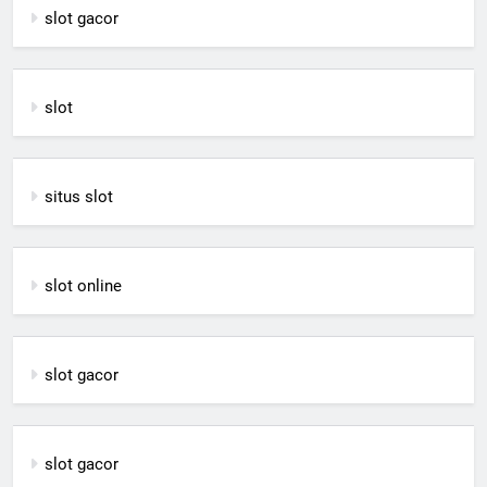
slot gacor
slot
situs slot
slot online
slot gacor
slot gacor