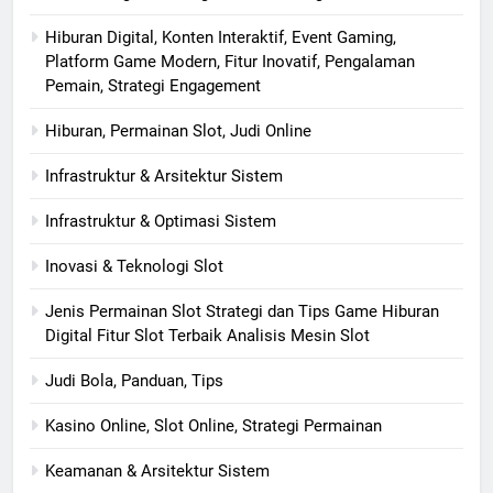
Hiburan Digital, Konten Interaktif, Event Gaming,
Platform Game Modern, Fitur Inovatif, Pengalaman
Pemain, Strategi Engagement
Hiburan, Permainan Slot, Judi Online
Infrastruktur & Arsitektur Sistem
Infrastruktur & Optimasi Sistem
Inovasi & Teknologi Slot
Jenis Permainan Slot Strategi dan Tips Game Hiburan
Digital Fitur Slot Terbaik Analisis Mesin Slot
Judi Bola, Panduan, Tips
Kasino Online, Slot Online, Strategi Permainan
Keamanan & Arsitektur Sistem