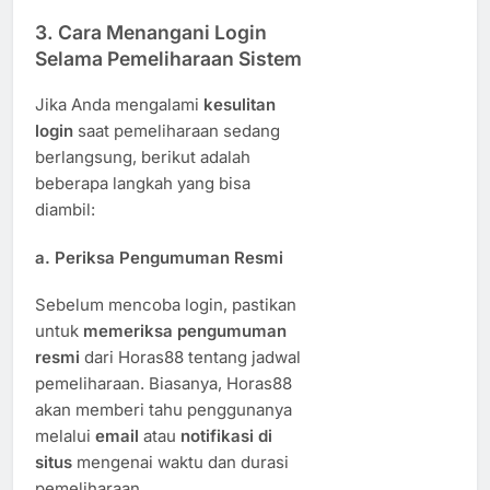
3.
Cara Menangani Login
Selama Pemeliharaan Sistem
Jika Anda mengalami
kesulitan
login
saat pemeliharaan sedang
berlangsung, berikut adalah
beberapa langkah yang bisa
diambil:
a.
Periksa Pengumuman Resmi
Sebelum mencoba login, pastikan
untuk
memeriksa pengumuman
resmi
dari Horas88 tentang jadwal
pemeliharaan. Biasanya, Horas88
akan memberi tahu penggunanya
melalui
email
atau
notifikasi di
situs
mengenai waktu dan durasi
pemeliharaan.