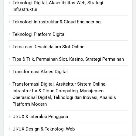
Teknologi Digital, Aksesibilitas Web, Strategi
Infrastruktur
Teknologi Infrastruktur & Cloud Engineering
Teknologi Platform Digital
Tema dan Desain dalam Slot Online
Tips & Trik, Permainan Slot, Kasino, Strategi Permainan
Transformasi Akses Digital
Transformasi Digital, Arsitektur Sistem Online,
Infrastruktur & Cloud Computing, Manajemen
Operasional Digital, Teknologi dan Inovasi, Analisis
Platform Modern
UI/UX & Interaksi Pengguna
UI/UX Design & Teknologi Web