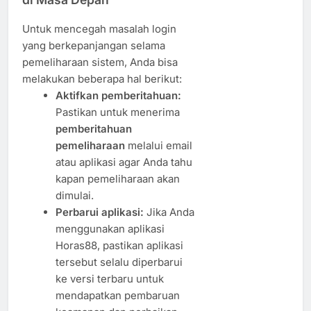
Untuk mencegah masalah login
yang berkepanjangan selama
pemeliharaan sistem, Anda bisa
melakukan beberapa hal berikut:
Aktifkan pemberitahuan:
Pastikan untuk menerima
pemberitahuan
pemeliharaan
melalui email
atau aplikasi agar Anda tahu
kapan pemeliharaan akan
dimulai.
Perbarui aplikasi:
Jika Anda
menggunakan aplikasi
Horas88, pastikan aplikasi
tersebut selalu diperbarui
ke versi terbaru untuk
mendapatkan pembaruan