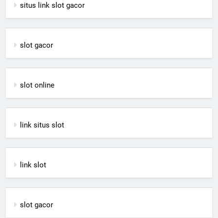
situs link slot gacor
slot gacor
slot online
link situs slot
link slot
slot gacor