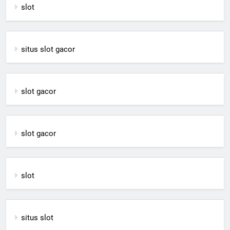
slot
situs slot gacor
slot gacor
slot gacor
slot
situs slot