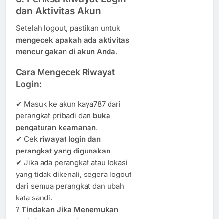
dan Aktivitas Akun
Setelah logout, pastikan untuk
mengecek apakah ada aktivitas
mencurigakan di akun Anda
.
Cara Mengecek Riwayat
Login:
✔ Masuk ke akun kaya787 dari
perangkat pribadi dan
buka
pengaturan keamanan
.
✔ Cek
riwayat login dan
perangkat yang digunakan
.
✔ Jika ada perangkat atau lokasi
yang tidak dikenali, segera logout
dari semua perangkat dan ubah
kata sandi.
?
Tindakan Jika Menemukan