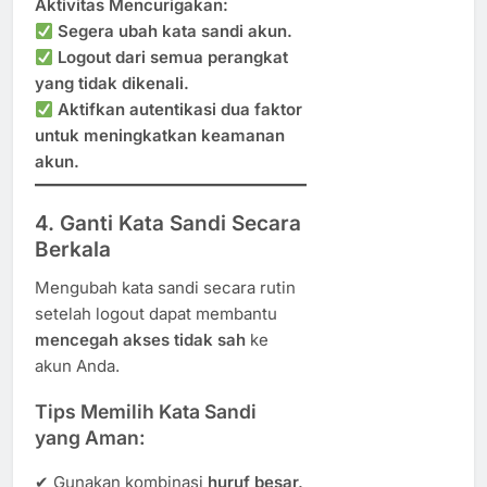
Aktivitas Mencurigakan:
Segera ubah kata sandi akun.
Logout dari semua perangkat
yang tidak dikenali.
Aktifkan autentikasi dua faktor
untuk meningkatkan keamanan
akun.
4. Ganti Kata Sandi Secara
Berkala
Mengubah kata sandi secara rutin
setelah logout dapat membantu
mencegah akses tidak sah
ke
akun Anda.
Tips Memilih Kata Sandi
yang Aman:
✔ Gunakan kombinasi
huruf besar,