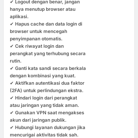
✔
Logout dengan benar, jangan
hanya menutup browser atau
aplikasi.
✔
Hapus cache dan data login di
browser untuk mencegah
penyimpanan otomatis.
✔
Cek riwayat login dan
perangkat yang terhubung secara
rutin.
✔
Ganti kata sandi secara berkala
dengan kombinasi yang kuat.
✔
Aktifkan autentikasi dua faktor
(2FA) untuk perlindungan ekstra.
✔
Hindari login dari perangkat
atau jaringan yang tidak aman.
✔
Gunakan VPN saat mengakses
akun dari jaringan publik.
✔
Hubungi layanan dukungan jika
mencurigai aktivitas tidak sah.