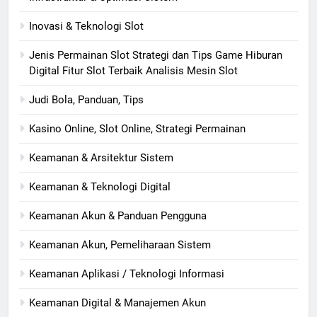
Inovasi & Teknologi Slot
Jenis Permainan Slot Strategi dan Tips Game Hiburan
Digital Fitur Slot Terbaik Analisis Mesin Slot
Judi Bola, Panduan, Tips
Kasino Online, Slot Online, Strategi Permainan
Keamanan & Arsitektur Sistem
Keamanan & Teknologi Digital
Keamanan Akun & Panduan Pengguna
Keamanan Akun, Pemeliharaan Sistem
Keamanan Aplikasi / Teknologi Informasi
Keamanan Digital & Manajemen Akun