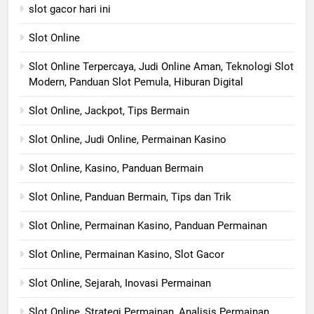
slot gacor hari ini
Slot Online
Slot Online Terpercaya, Judi Online Aman, Teknologi Slot
Modern, Panduan Slot Pemula, Hiburan Digital
Slot Online, Jackpot, Tips Bermain
Slot Online, Judi Online, Permainan Kasino
Slot Online, Kasino, Panduan Bermain
Slot Online, Panduan Bermain, Tips dan Trik
Slot Online, Permainan Kasino, Panduan Permainan
Slot Online, Permainan Kasino, Slot Gacor
Slot Online, Sejarah, Inovasi Permainan
Slot Online, Strategi Permainan, Analisis Permainan