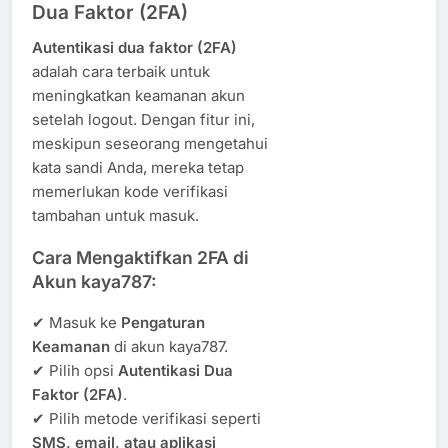
Dua Faktor (2FA)
Autentikasi dua faktor (2FA)
adalah cara terbaik untuk
meningkatkan keamanan akun
setelah logout. Dengan fitur ini,
meskipun seseorang mengetahui
kata sandi Anda, mereka tetap
memerlukan kode verifikasi
tambahan untuk masuk.
Cara Mengaktifkan 2FA di
Akun kaya787:
✔ Masuk ke
Pengaturan
Keamanan
di akun kaya787.
✔ Pilih opsi
Autentikasi Dua
Faktor (2FA)
.
✔ Pilih metode verifikasi seperti
SMS, email, atau aplikasi