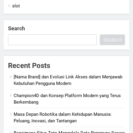
slot
Search
SEARCH
Recent Posts
[Nama Brand] dan Evolusi Link Akses dalam Menjawab
Kebutuhan Pengguna Modern
Champion4D dan Konsep Platform Modern yang Terus
Berkembang
Masa Depan Robotika dalam Kehidupan Manusia:
Peluang, Inovasi, dan Tantangan