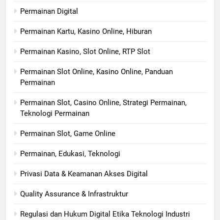
Permainan Digital
Permainan Kartu, Kasino Online, Hiburan
Permainan Kasino, Slot Online, RTP Slot
Permainan Slot Online, Kasino Online, Panduan
Permainan
Permainan Slot, Casino Online, Strategi Permainan,
Teknologi Permainan
Permainan Slot, Game Online
Permainan, Edukasi, Teknologi
Privasi Data & Keamanan Akses Digital
Quality Assurance & Infrastruktur
Regulasi dan Hukum Digital Etika Teknologi Industri