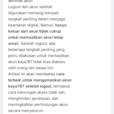
aktivitas akun.
Logout dari akun setelah
digunakan memang menjadi
langkah penting dalam menjaga
keamanan digital. Namun,
hanya
keluar dari akun tidak cukup
untuk memastikan akun tetap
aman
. Setelah logout, ada
beberapa langkah penting yang
perlu dilakukan untuk memastikan
akun kaya787 tidak bisa diakses
oleh orang lain tanpa izin.
Artikel ini akan membahas
cara
terbaik untuk mengamankan akun
kaya787 setelah logout
, termasuk
cara mencegah akses tidak sah,
menghindari peretasan, dan
meningkatkan perlindungan akun
secara menyeluruh.