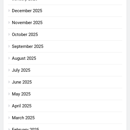
December 2025
November 2025
October 2025
September 2025
August 2025
July 2025
June 2025
May 2025
April 2025
March 2025
February 2025