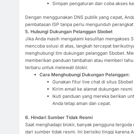
Simpan pengaturan dan coba akses kem
Dengan menggunakan DNS publik yang cepat, Anda
pembatasan ISP tanpa perlu mengunduh perangkat
5. Hubungi Dukungan Pelanggan Sbobet
Jika Anda masih mengalami kesulitan mengakses S
mencoba solusi di atas, langkah tercepat berikutny
menghubungi tim dukungan pelanggan Sbobet. Me
memberikan panduan tambahan atau memberi tahu
terbaru untuk melewati blokir.
Cara Menghubungi Dukungan Pelanggan:
Gunakan fitur live chat di situs Sbobet 
Kirim email ke alamat dukungan resmi
Ikuti panduan yang mereka berikan un
Anda tetap aman dan cepat.
6. Hindari Sumber Tidak Resmi
Saat menghadapi blokir, banyak pengguna tergoda 
dari sumber tidak resmi. Ini berisiko tinggi karena