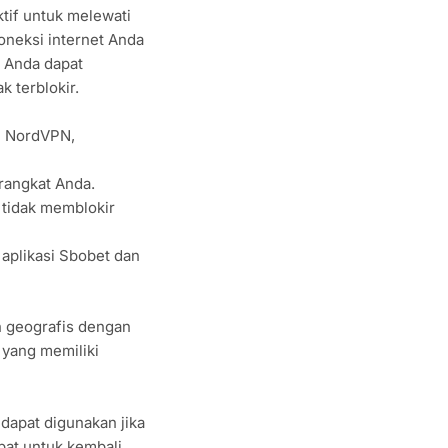
ktif untuk melewati
oneksi internet Anda
 Anda dapat
k terblokir.
ti NordVPN,
rangkat Anda.
 tidak memblokir
aplikasi Sbobet dan
 geografis dengan
 yang memiliki
 dapat digunakan jika
cepat untuk kembali