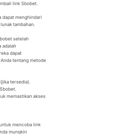
bali link Sbobet.
 dapat menghindari
 lunak tambahan.
bobet setelah
a adalah
reka dapat
 Anda tentang metode
(jika tersedia).
 Sbobet.
tuk memastikan akses
untuk mencoba link
 Anda mungkin