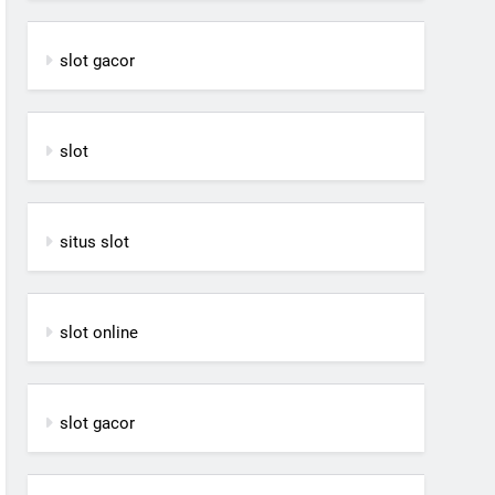
slot gacor
slot
situs slot
slot online
slot gacor