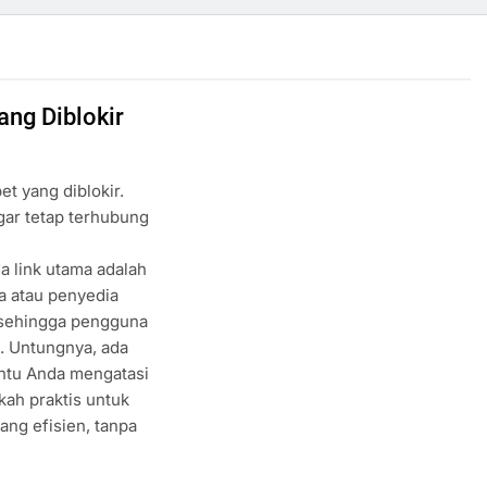
ng Diblokir
t yang diblokir.
gar tetap terhubung
a link utama adalah
a atau penyedia
, sehingga pengguna
g. Untungnya, ada
ntu Anda mengatasi
gkah praktis untuk
ang efisien, tanpa