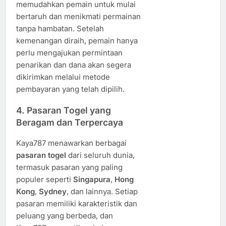
memudahkan pemain untuk mulai
bertaruh dan menikmati permainan
tanpa hambatan. Setelah
kemenangan diraih, pemain hanya
perlu mengajukan permintaan
penarikan dan dana akan segera
dikirimkan melalui metode
pembayaran yang telah dipilih.
4. Pasaran Togel yang
Beragam dan Terpercaya
Kaya787 menawarkan berbagai
pasaran togel
dari seluruh dunia,
termasuk pasaran yang paling
populer seperti
Singapura
,
Hong
Kong
,
Sydney
, dan lainnya. Setiap
pasaran memiliki karakteristik dan
peluang yang berbeda, dan