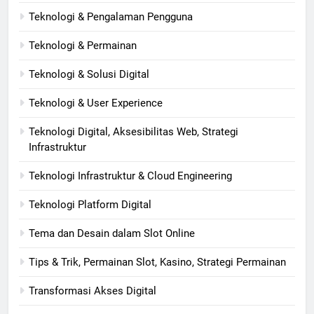
Teknologi & Pengalaman Pengguna
Teknologi & Permainan
Teknologi & Solusi Digital
Teknologi & User Experience
Teknologi Digital, Aksesibilitas Web, Strategi
Infrastruktur
Teknologi Infrastruktur & Cloud Engineering
Teknologi Platform Digital
Tema dan Desain dalam Slot Online
Tips & Trik, Permainan Slot, Kasino, Strategi Permainan
Transformasi Akses Digital