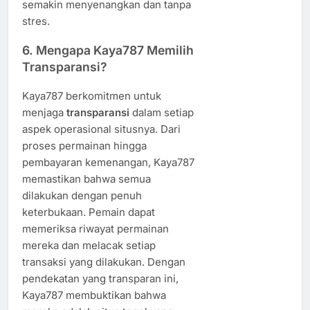
semakin menyenangkan dan tanpa
stres.
6. Mengapa Kaya787 Memilih
Transparansi?
Kaya787 berkomitmen untuk
menjaga
transparansi
dalam setiap
aspek operasional situsnya. Dari
proses permainan hingga
pembayaran kemenangan, Kaya787
memastikan bahwa semua
dilakukan dengan penuh
keterbukaan. Pemain dapat
memeriksa riwayat permainan
mereka dan melacak setiap
transaksi yang dilakukan. Dengan
pendekatan yang transparan ini,
Kaya787 membuktikan bahwa