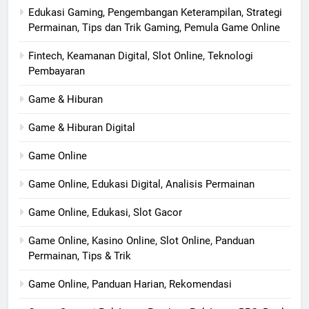
Edukasi Gaming, Pengembangan Keterampilan, Strategi
Permainan, Tips dan Trik Gaming, Pemula Game Online
Fintech, Keamanan Digital, Slot Online, Teknologi
Pembayaran
Game & Hiburan
Game & Hiburan Digital
Game Online
Game Online, Edukasi Digital, Analisis Permainan
Game Online, Edukasi, Slot Gacor
Game Online, Kasino Online, Slot Online, Panduan
Permainan, Tips & Trik
Game Online, Panduan Harian, Rekomendasi