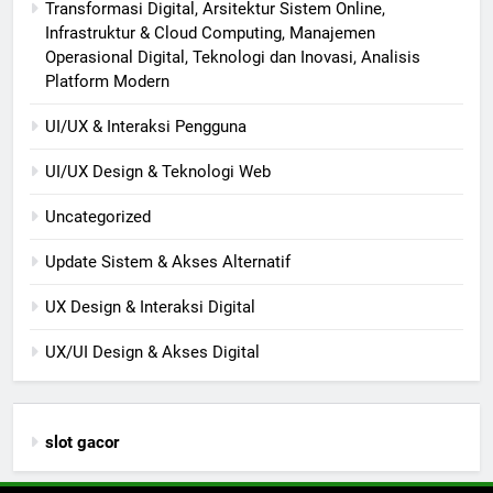
Transformasi Digital, Arsitektur Sistem Online,
Infrastruktur & Cloud Computing, Manajemen
Operasional Digital, Teknologi dan Inovasi, Analisis
Platform Modern
UI/UX & Interaksi Pengguna
UI/UX Design & Teknologi Web
Uncategorized
Update Sistem & Akses Alternatif
UX Design & Interaksi Digital
UX/UI Design & Akses Digital
slot gacor