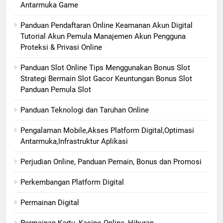
Antarmuka Game
Panduan Pendaftaran Online Keamanan Akun Digital
Tutorial Akun Pemula Manajemen Akun Pengguna
Proteksi & Privasi Online
Panduan Slot Online Tips Menggunakan Bonus Slot
Strategi Bermain Slot Gacor Keuntungan Bonus Slot
Panduan Pemula Slot
Panduan Teknologi dan Taruhan Online
Pengalaman Mobile,Akses Platform Digital,Optimasi
Antarmuka,Infrastruktur Aplikasi
Perjudian Online, Panduan Pemain, Bonus dan Promosi
Perkembangan Platform Digital
Permainan Digital
Permainan Kartu, Kasino Online, Hiburan