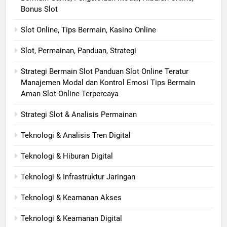
Bonus Slot
Slot Online, Tips Bermain, Kasino Online
Slot, Permainan, Panduan, Strategi
Strategi Bermain Slot Panduan Slot Online Teratur
Manajemen Modal dan Kontrol Emosi Tips Bermain
Aman Slot Online Terpercaya
Strategi Slot & Analisis Permainan
Teknologi & Analisis Tren Digital
Teknologi & Hiburan Digital
Teknologi & Infrastruktur Jaringan
Teknologi & Keamanan Akses
Teknologi & Keamanan Digital