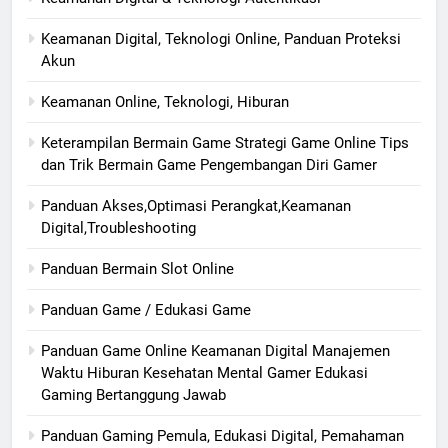
Keamanan Digital, Teknologi Online, Panduan Proteksi
Akun
Keamanan Online, Teknologi, Hiburan
Keterampilan Bermain Game Strategi Game Online Tips
dan Trik Bermain Game Pengembangan Diri Gamer
Panduan Akses,Optimasi Perangkat,Keamanan
Digital,Troubleshooting
Panduan Bermain Slot Online
Panduan Game / Edukasi Game
Panduan Game Online Keamanan Digital Manajemen
Waktu Hiburan Kesehatan Mental Gamer Edukasi
Gaming Bertanggung Jawab
Panduan Gaming Pemula, Edukasi Digital, Pemahaman