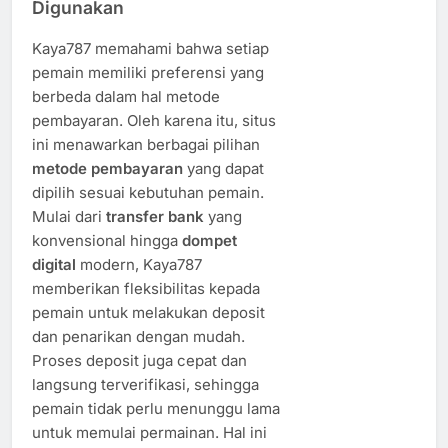
Digunakan
Kaya787 memahami bahwa setiap
pemain memiliki preferensi yang
berbeda dalam hal metode
pembayaran. Oleh karena itu, situs
ini menawarkan berbagai pilihan
metode pembayaran
yang dapat
dipilih sesuai kebutuhan pemain.
Mulai dari
transfer bank
yang
konvensional hingga
dompet
digital
modern, Kaya787
memberikan fleksibilitas kepada
pemain untuk melakukan deposit
dan penarikan dengan mudah.
Proses deposit juga cepat dan
langsung terverifikasi, sehingga
pemain tidak perlu menunggu lama
untuk memulai permainan. Hal ini