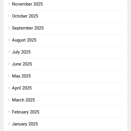
November 2025
October 2025
September 2025
August 2025
July 2025
June 2025
May 2025
April 2025
March 2025
February 2025
January 2025