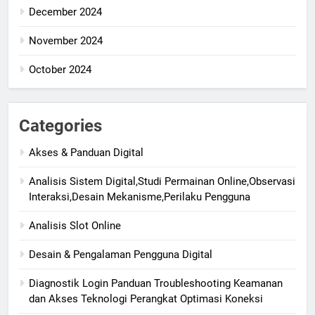
December 2024
November 2024
October 2024
Categories
Akses & Panduan Digital
Analisis Sistem Digital,Studi Permainan Online,Observasi
Interaksi,Desain Mekanisme,Perilaku Pengguna
Analisis Slot Online
Desain & Pengalaman Pengguna Digital
Diagnostik Login Panduan Troubleshooting Keamanan
dan Akses Teknologi Perangkat Optimasi Koneksi