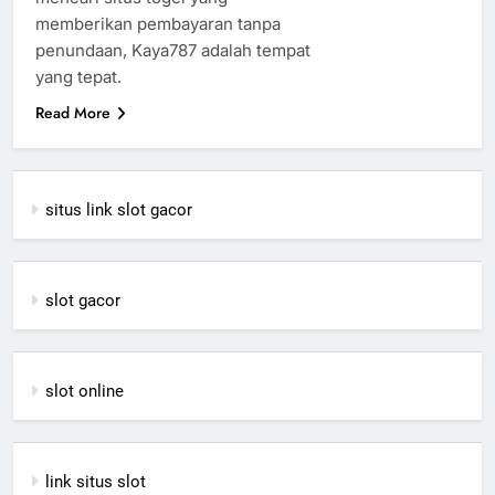
memberikan pembayaran tanpa
penundaan, Kaya787 adalah tempat
yang tepat.
Read More
situs link slot gacor
slot gacor
slot online
link situs slot