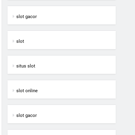
slot gacor
slot
situs slot
slot online
slot gacor