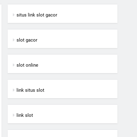
situs link slot gacor
slot gacor
slot online
link situs slot
link slot