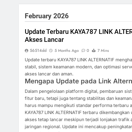
February 2026
Update Terbaru KAYA787 LINK ALTE
Akses Lancar
56514dd
5 Months Ago
0
7 Mins
Update terbaru KAYA787 LINK ALTERNATIF menghadi
stabil, sistem keamanan modern, dan optimasi ser
akses lancar dan aman.
Mengapa Update pada Link Alterna
Dalam pengelolaan platform digital, pembaruan sis
fitur baru, tetapi juga tentang stabilitas dan keamana
harus mampu mengikuti standar performa terbaru ag
KAYA787 LINK ALTERNATIF terbaru dikembangkan 
akses tetap lancar meskipun terjadi lonjakan trafi
jaringan regional. Update ini mencakup peningkatan