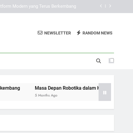
tform Modern yang Terus Berkembang
sia: Peluang, Inovasi, dan Tantangan
ngelola Data Pengguna Secara Efisien
NEWSLETTER
RANDOM NEWS
 Menjawab Kebutuhan Pengguna Modern
 Panduan Untuk Menjelajahi Dunia.
tform Modern yang Terus Berkembang
sia: Peluang, Inovasi, dan Tantangan
ngelola Data Pengguna Secara Efisien
g
Masa Depan Robotika dalam Kehidupan Manusia: Pelua
5 Months Ago