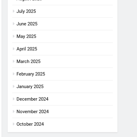
July 2025
June 2025
May 2025
April 2025
March 2025
February 2025
January 2025
December 2024
November 2024
October 2024