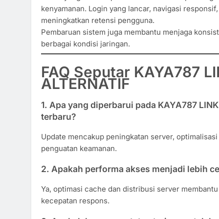
kenyamanan. Login yang lancar, navigasi responsif,
meningkatkan retensi pengguna.
Pembaruan sistem juga membantu menjaga konsist
berbagai kondisi jaringan.
FAQ Seputar KAYA787 L
ALTERNATIF
1. Apa yang diperbarui pada KAYA787 LIN
terbaru?
Update mencakup peningkatan server, optimalisasi 
penguatan keamanan.
2. Apakah performa akses menjadi lebih c
Ya, optimasi cache dan distribusi server membant
kecepatan respons.