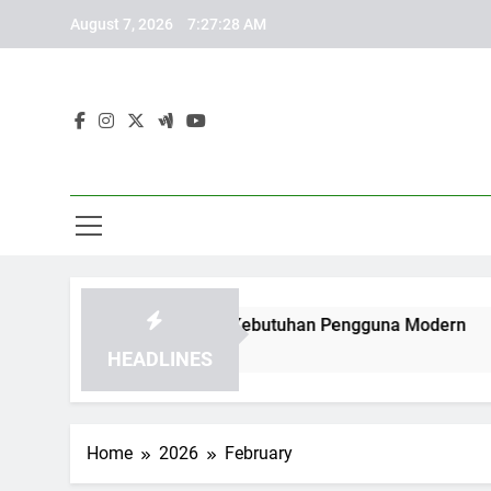
Skip
August 7, 2026
7:27:29 AM
to
content
The
Temukan Ce
kses dalam Menjawab Kebutuhan Pengguna Modern
Cham
4 Mont
HEADLINES
Home
2026
February