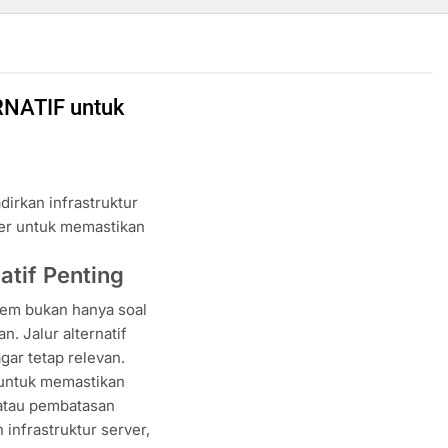
RNATIF untuk
rkan infrastruktur
ver untuk memastikan
tif Penting
tem bukan hanya soal
n. Jalur alternatif
ar tetap relevan.
untuk memastikan
k atau pembatasan
 infrastruktur server,