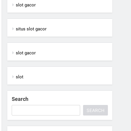
slot gacor
situs slot gacor
slot gacor
slot
Search
SEARCH