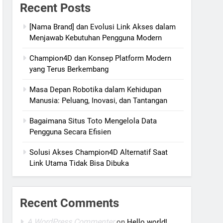
Recent Posts
[Nama Brand] dan Evolusi Link Akses dalam
Menjawab Kebutuhan Pengguna Modern
Champion4D dan Konsep Platform Modern
yang Terus Berkembang
Masa Depan Robotika dalam Kehidupan
Manusia: Peluang, Inovasi, dan Tantangan
Bagaimana Situs Toto Mengelola Data
Pengguna Secara Efisien
Solusi Akses Champion4D Alternatif Saat
Link Utama Tidak Bisa Dibuka
Recent Comments
A WordPress Commenter
on
Hello world!