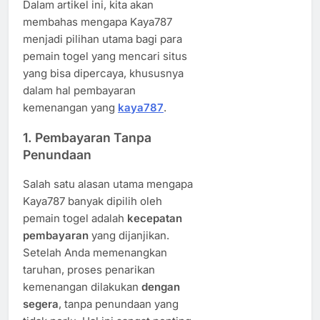
Dalam artikel ini, kita akan
membahas mengapa Kaya787
menjadi pilihan utama bagi para
pemain togel yang mencari situs
yang bisa dipercaya, khususnya
dalam hal pembayaran
kemenangan yang
kaya787
.
1. Pembayaran Tanpa
Penundaan
Salah satu alasan utama mengapa
Kaya787 banyak dipilih oleh
pemain togel adalah
kecepatan
pembayaran
yang dijanjikan.
Setelah Anda memenangkan
taruhan, proses penarikan
kemenangan dilakukan
dengan
segera
, tanpa penundaan yang