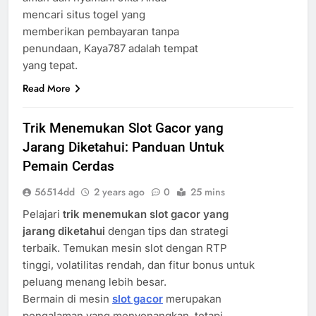
mencari situs togel yang
memberikan pembayaran tanpa
penundaan, Kaya787 adalah tempat
yang tepat.
Read More
Trik Menemukan Slot Gacor yang
Jarang Diketahui: Panduan Untuk
Pemain Cerdas
56514dd
2 years ago
0
25 mins
Pelajari
trik menemukan slot gacor yang
jarang diketahui
dengan tips dan strategi
terbaik. Temukan mesin slot dengan RTP
tinggi, volatilitas rendah, dan fitur bonus untuk
peluang menang lebih besar.
Bermain di mesin
slot gacor
merupakan
pengalaman yang menyenangkan, tetapi