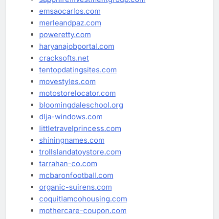
emsaocarlos.com
merleandpaz.com
poweretty.com
haryanajobportal.com
cracksofts.net
tentopdatingsites.com
movestyles.com
motostorelocator.com
bloomingdaleschool.org
dlja-windows.com
littletravelprincess.com
shiningnames.com
trollslandatoystore.com
tarrahan-co.com
mcbaronfootball.com
organic-suirens.com
coquitlamcohousing.com
mothercare-coupon.com