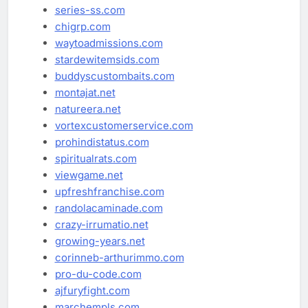
series-ss.com
chigrp.com
waytoadmissions.com
stardewitemsids.com
buddyscustombaits.com
montajat.net
natureera.net
vortexcustomerservice.com
prohindistatus.com
spiritualrats.com
viewgame.net
upfreshfranchise.com
randolacaminade.com
crazy-irrumatio.net
growing-years.net
corinneb-arthurimmo.com
pro-du-code.com
ajfuryfight.com
marchempls.com