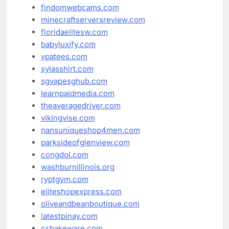
findomwebcams.com
minecraftserversreview.com
floridaelitesw.com
babyluxify.com
vpatees.com
sylasshirt.com
sgvapesghub.com
learnpaidmedia.com
theaveragedriver.com
vikingvise.com
nansuniqueshop4men.com
parksideofglenview.com
congdol.com
washburnillinois.org
ryptgym.com
eliteshopexpress.com
oliveandbeanboutique.com
latestpinay.com
csbakeware.com