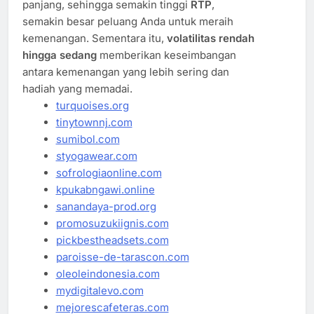
panjang, sehingga semakin tinggi
RTP
,
semakin besar peluang Anda untuk meraih
kemenangan. Sementara itu,
volatilitas rendah
hingga sedang
memberikan keseimbangan
antara kemenangan yang lebih sering dan
hadiah yang memadai.
turquoises.org
tinytownnj.com
sumibol.com
styogawear.com
sofrologiaonline.com
kpukabngawi.online
sanandaya-prod.org
promosuzukiignis.com
pickbestheadsets.com
paroisse-de-tarascon.com
oleoleindonesia.com
mydigitalevo.com
mejorescafeteras.com