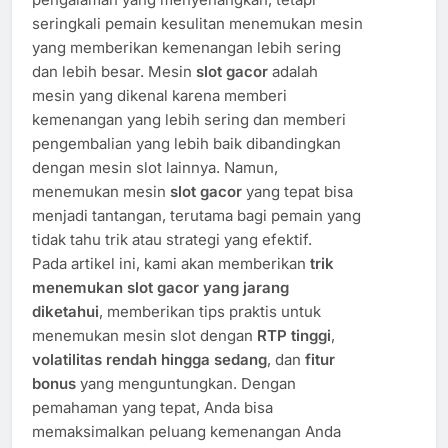
seringkali pemain kesulitan menemukan mesin
yang memberikan kemenangan lebih sering
dan lebih besar. Mesin
slot gacor
adalah
mesin yang dikenal karena memberi
kemenangan yang lebih sering dan memberi
pengembalian yang lebih baik dibandingkan
dengan mesin slot lainnya. Namun,
menemukan mesin
slot gacor
yang tepat bisa
menjadi tantangan, terutama bagi pemain yang
tidak tahu trik atau strategi yang efektif.
Pada artikel ini, kami akan memberikan
trik
menemukan slot gacor yang jarang
diketahui
, memberikan tips praktis untuk
menemukan mesin slot dengan
RTP tinggi
,
volatilitas rendah hingga sedang
, dan
fitur
bonus
yang menguntungkan. Dengan
pemahaman yang tepat, Anda bisa
memaksimalkan peluang kemenangan Anda