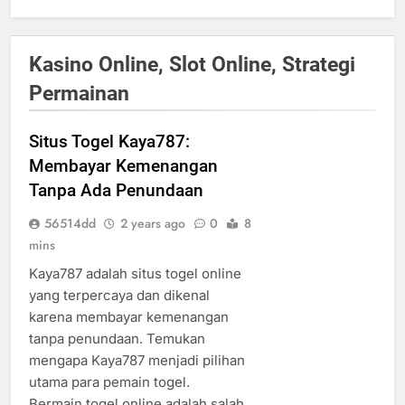
Kasino Online, Slot Online, Strategi
Permainan
Situs Togel Kaya787:
Membayar Kemenangan
Tanpa Ada Penundaan
56514dd
2 years ago
0
8
mins
Kaya787 adalah situs togel online
yang terpercaya dan dikenal
karena membayar kemenangan
tanpa penundaan. Temukan
mengapa Kaya787 menjadi pilihan
utama para pemain togel.
Bermain togel online adalah salah