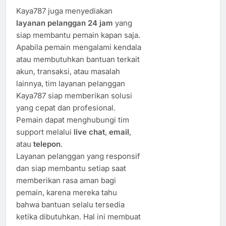
Kaya787 juga menyediakan
layanan pelanggan 24 jam
yang
siap membantu pemain kapan saja.
Apabila pemain mengalami kendala
atau membutuhkan bantuan terkait
akun, transaksi, atau masalah
lainnya, tim layanan pelanggan
Kaya787 siap memberikan solusi
yang cepat dan profesional.
Pemain dapat menghubungi tim
support melalui
live chat
,
email
,
atau
telepon
.
Layanan pelanggan yang responsif
dan siap membantu setiap saat
memberikan rasa aman bagi
pemain, karena mereka tahu
bahwa bantuan selalu tersedia
ketika dibutuhkan. Hal ini membuat