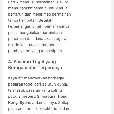
untuk memulai permainan. Hal ini
memudahkan pemain untuk mulai
bertaruh dan menikmati permainan
tanpa hambatan. Setelah
kemenangan diraih, pemain hanya
perlu mengajukan permintaan
penarikan dan dana akan segera
dikirimkan melalui metode
pembayaran yang telah dipilih.
4. Pasaran Togel yang
Beragam dan Terpercaya
Kaya787 menawarkan berbagai
pasaran togel
dari seluruh dunia,
termasuk pasaran yang paling
populer seperti
Singapura
,
Hong
Kong
,
Sydney
, dan lainnya. Setiap
pasaran memiliki karakteristik dan