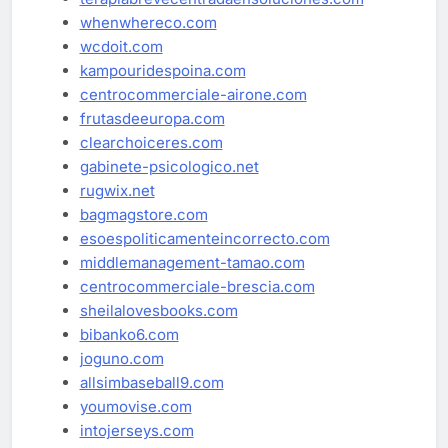
whenwhereco.com
wcdoit.com
kampouridespoina.com
centrocommerciale-airone.com
frutasdeeuropa.com
clearchoiceres.com
gabinete-psicologico.net
rugwix.net
bagmagstore.com
esoespoliticamenteincorrecto.com
middlemanagement-tamao.com
centrocommerciale-brescia.com
sheilalovesbooks.com
bibanko6.com
joguno.com
allsimbaseball9.com
youmovise.com
intojerseys.com