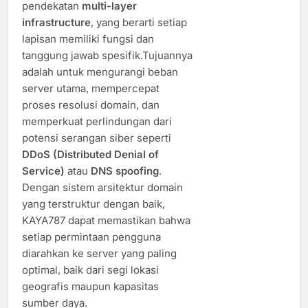
pendekatan
multi-layer
infrastructure
, yang berarti setiap
lapisan memiliki fungsi dan
tanggung jawab spesifik.Tujuannya
adalah untuk mengurangi beban
server utama, mempercepat
proses resolusi domain, dan
memperkuat perlindungan dari
potensi serangan siber seperti
DDoS (Distributed Denial of
Service)
atau
DNS spoofing
.
Dengan sistem arsitektur domain
yang terstruktur dengan baik,
KAYA787 dapat memastikan bahwa
setiap permintaan pengguna
diarahkan ke server yang paling
optimal, baik dari segi lokasi
geografis maupun kapasitas
sumber daya.