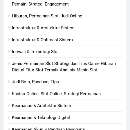
Pemain, Strategi Engagement
Hiburan, Permainan Slot, Judi Online
Infrastruktur & Arsitektur Sistem
Infrastruktur & Optimasi Sistem
Inovasi & Teknologi Slot
Jenis Permainan Slot Strategi dan Tips Game Hiburan
Digital Fitur Slot Terbaik Analisis Mesin Slot
Judi Bola, Panduan, Tips
Kasino Online, Slot Online, Strategi Permainan
Keamanan & Arsitektur Sistem
Keamanan & Teknologi Digital
Keamanan Akun & Panduan Pengguna