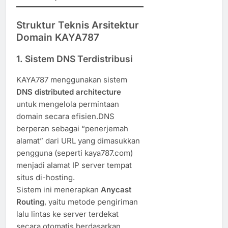
Struktur Teknis Arsitektur
Domain KAYA787
1. Sistem DNS Terdistribusi
KAYA787 menggunakan sistem
DNS distributed architecture
untuk mengelola permintaan
domain secara efisien.DNS
berperan sebagai “penerjemah
alamat” dari URL yang dimasukkan
pengguna (seperti kaya787.com)
menjadi alamat IP server tempat
situs di-hosting.
Sistem ini menerapkan
Anycast
Routing
, yaitu metode pengiriman
lalu lintas ke server terdekat
secara otomatis berdasarkan