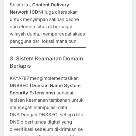
Selain itu,
Content Delivery
Network (CDN)
juga diterapkan
untuk menyimpan salinan cache
dari elemen situs di berbagai
wilayah dunia, mempercepat akses
pengguna dari lokasi mana pun.
3. Sistem Keamanan Domain
Berlapis
KAYA787 mengimplementasikan
DNSSEC (Domain Name System
Security Extensions)
sebagai
lapisan keamanan tambahan untuk
mencegah manipulasi data
DNS.Dengan DNSSEC, setiap data
DNS diberi tanda digital yang
diverifikasi sebelum dikirimkan ke