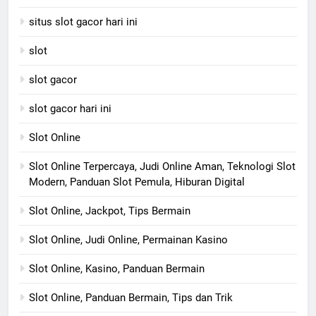
situs slot gacor hari ini
slot
slot gacor
slot gacor hari ini
Slot Online
Slot Online Terpercaya, Judi Online Aman, Teknologi Slot
Modern, Panduan Slot Pemula, Hiburan Digital
Slot Online, Jackpot, Tips Bermain
Slot Online, Judi Online, Permainan Kasino
Slot Online, Kasino, Panduan Bermain
Slot Online, Panduan Bermain, Tips dan Trik