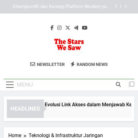
Skip
Masa Depan Robotika dalam Kehidupan Manusia:
to
Peluang, Inovasi, dan Tantangan
content
Bagaimana Situs Toto Mengelola Data Pengguna
Secara Efisien
[Nama Brand] dan Evolusi Link Akses dalam
Menjawab Kebutuhan Pengguna Modern
Champion4D dan Konsep Platform Modern yang
Terus Berkembang
The Stars We
Temukan Cerita Perjalanan Dan
Masa Depan Robotika dalam Kehidupan Manusia:
NEWSLETTER
RANDOM NEWS
Peluang, Inovasi, dan Tantangan
Saw
Fotografi Inspiratif Di The Stars We Saw.
Bagaimana Situs Toto Mengelola Data Pengguna
Panduan Untuk Menjelajahi Dunia.
Secara Efisien
MENU
ama Brand] dan Evolusi Link Akses dalam Menjawab Kebutu
HEADLINES
Months Ago
Home
Teknologi & Infrastruktur Jaringan