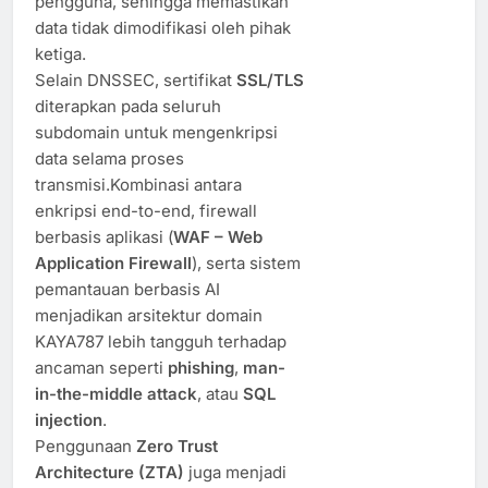
pengguna, sehingga memastikan
data tidak dimodifikasi oleh pihak
ketiga.
Selain DNSSEC, sertifikat
SSL/TLS
diterapkan pada seluruh
subdomain untuk mengenkripsi
data selama proses
transmisi.Kombinasi antara
enkripsi end-to-end, firewall
berbasis aplikasi (
WAF – Web
Application Firewall
), serta sistem
pemantauan berbasis AI
menjadikan arsitektur domain
KAYA787 lebih tangguh terhadap
ancaman seperti
phishing
,
man-
in-the-middle attack
, atau
SQL
injection
.
Penggunaan
Zero Trust
Architecture (ZTA)
juga menjadi