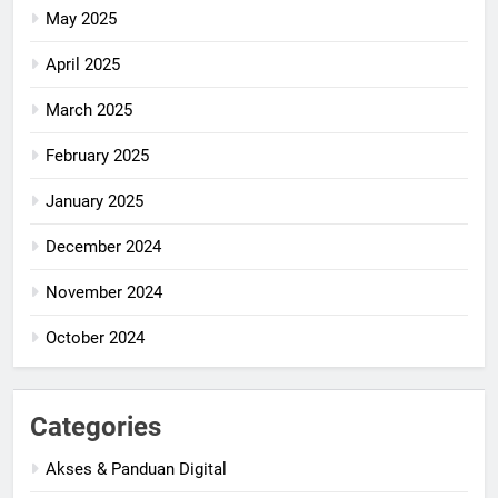
May 2025
April 2025
March 2025
February 2025
January 2025
December 2024
November 2024
October 2024
Categories
Akses & Panduan Digital