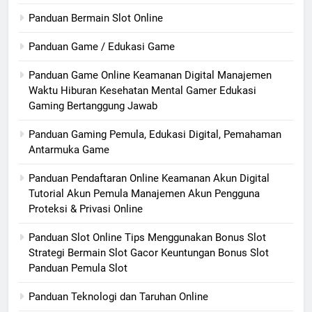
Panduan Bermain Slot Online
Panduan Game / Edukasi Game
Panduan Game Online Keamanan Digital Manajemen
Waktu Hiburan Kesehatan Mental Gamer Edukasi
Gaming Bertanggung Jawab
Panduan Gaming Pemula, Edukasi Digital, Pemahaman
Antarmuka Game
Panduan Pendaftaran Online Keamanan Akun Digital
Tutorial Akun Pemula Manajemen Akun Pengguna
Proteksi & Privasi Online
Panduan Slot Online Tips Menggunakan Bonus Slot
Strategi Bermain Slot Gacor Keuntungan Bonus Slot
Panduan Pemula Slot
Panduan Teknologi dan Taruhan Online