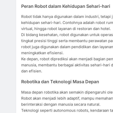
Peran Robot dalam Kehidupan Sehari-hari
Robot tidak hanya digunakan dalam industri, tetapi
kehidupan sehari-hari. Contohnya adalah robot rum
virtual, hingga robot layanan di restoran dan hotel.
Di bidang kesehatan, robot digunakan untuk opera
tingkat presisi tinggi serta membantu perawatan pa
robot juga digunakan dalam pendidikan dan layanan
meningkatkan efisiensi.
Ke depan, robot diprediksi akan menjadi bagian pe
manusia, membantu berbagai aktivitas sehari-hari d
dan efisien.
Robotika dan Teknologi Masa Depan
Masa depan robotika akan semakin dipengaruhi ol
Robot akan menjadi lebih adaptif, mampu memahami
berinteraksi dengan manusia secara natural.
Teknologi seperti autonomous robots, kendaraan 