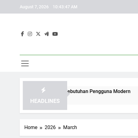
Skip
August 7, 2026
10:43:48 AM
to
content
The
Temukan Ce
es dalam Menjawab Kebutuhan Pengguna Modern
Champi
4 Months
HEADLINES
Home
2026
March