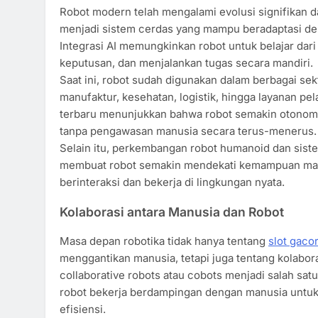
Robot modern telah mengalami evolusi signifikan 
menjadi sistem cerdas yang mampu beradaptasi de
Integrasi AI memungkinkan robot untuk belajar dar
keputusan, dan menjalankan tugas secara mandiri.
Saat ini, robot sudah digunakan dalam berbagai sek
manufaktur, kesehatan, logistik, hingga layanan pe
terbaru menunjukkan bahwa robot semakin otono
tanpa pengawasan manusia secara terus-menerus.
Selain itu, perkembangan robot humanoid dan siste
membuat robot semakin mendekati kemampuan ma
berinteraksi dan bekerja di lingkungan nyata.
Kolaborasi antara Manusia dan Robot
Masa depan robotika tidak hanya tentang
slot gacor
menggantikan manusia, tetapi juga tentang kolabor
collaborative robots atau cobots menjadi salah sat
robot bekerja berdampingan dengan manusia untu
efisiensi.