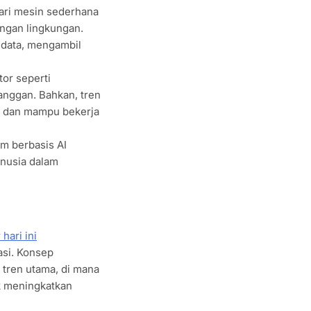
dari mesin sederhana
ngan lingkungan.
i data, mengambil
tor seperti
langgan. Bahkan, tren
m dan mampu bekerja
m berbasis AI
nusia dalam
 hari ini
asi. Konsep
u tren utama, di mana
k meningkatkan