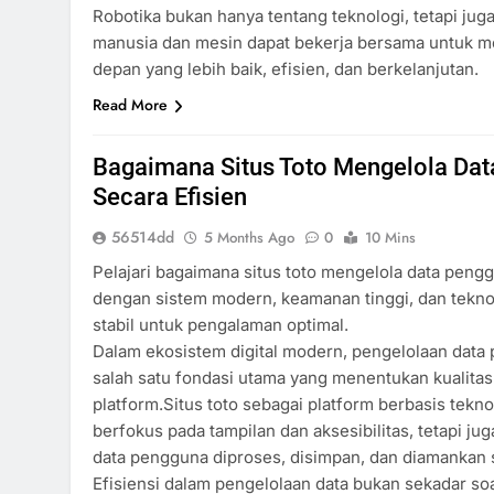
Robotika bukan hanya tentang teknologi, tetapi ju
manusia dan mesin dapat bekerja bersama untuk 
depan yang lebih baik, efisien, dan berkelanjutan.
Read More
Bagaimana Situs Toto Mengelola Da
Secara Efisien
56514dd
5 Months Ago
0
10 Mins
Pelajari bagaimana situs toto mengelola data pengg
dengan sistem modern, keamanan tinggi, dan tekn
stabil untuk pengalaman optimal.
Dalam ekosistem digital modern, pengelolaan data
salah satu fondasi utama yang menentukan kualita
platform.Situs toto sebagai platform berbasis tekno
berfokus pada tampilan dan aksesibilitas, tetapi j
data pengguna diproses, disimpan, dan diamankan s
Efisiensi dalam pengelolaan data bukan sekadar soa