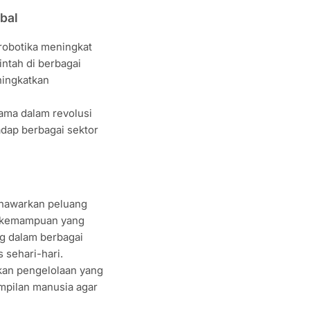
bal
 robotika meningkat
intah di berbagai
ingkatkan
tama dalam revolusi
adap berbagai sektor
nawarkan peluang
n kemampuan yang
ng dalam berbagai
s sehari-hari.
kan pengelolaan yang
ampilan manusia agar