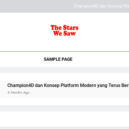
Champion4D dan Konsep Pla
Masa Depan Robotika dalam Kehidupan Manu
Bagaimana Situs Toto Me
 Stars We Saw
[Nama Brand] dan Evolusi Link Akses dalam
rita Perjalanan Dan Fotografi Inspiratif Di The Stars We Saw.
Champion4D dan Konsep Pla
SAMPLE PAGE
Masa Depan Robotika dalam Kehidupan Manu
Bagaimana Situs Toto Me
on4D dan Konsep Platform Modern yang Terus Berkembang
 Ago