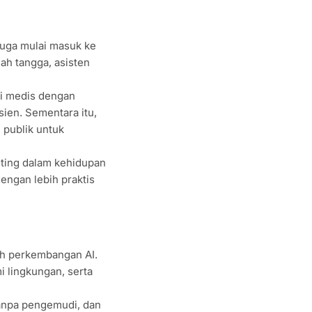
 juga mulai masuk ke
ah tangga, asisten
si medis dengan
sien. Sementara itu,
 publik untuk
nting dalam kehidupan
engan lebih praktis
eh perkembangan AI.
 lingkungan, serta
tanpa pengemudi, dan