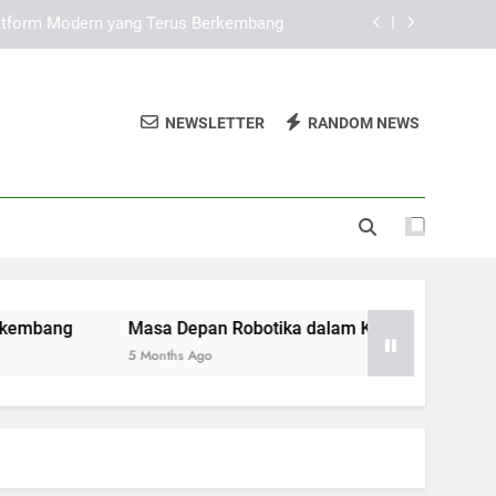
tform Modern yang Terus Berkembang
sia: Peluang, Inovasi, dan Tantangan
ngelola Data Pengguna Secara Efisien
NEWSLETTER
RANDOM NEWS
 Menjawab Kebutuhan Pengguna Modern
 Panduan Untuk Menjelajahi Dunia.
tform Modern yang Terus Berkembang
sia: Peluang, Inovasi, dan Tantangan
ngelola Data Pengguna Secara Efisien
Masa Depan Robotika dalam Kehidupan Manusia: Peluang
5 Months Ago