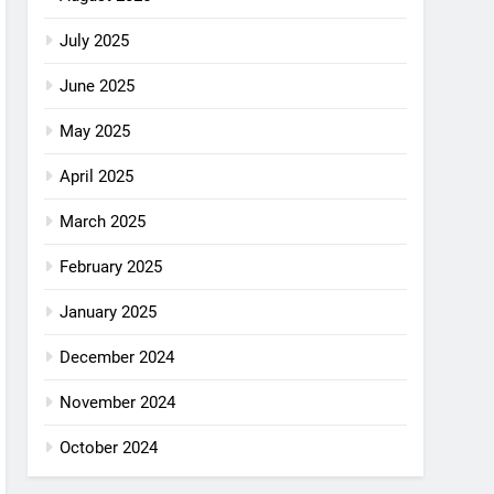
July 2025
June 2025
May 2025
April 2025
March 2025
February 2025
January 2025
December 2024
November 2024
October 2024