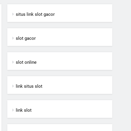
situs link slot gacor
slot gacor
slot online
link situs slot
link slot