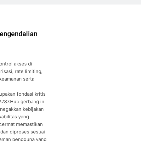
Pengendalian
ontrol akses di
isasi, rate limiting,
 keamanan serta
pakan fondasi kritis
A787.Hub gerbang ini
enegakkan kebijakan
vabilitas yang
g cermat memastikan
, dan diproses sesuai
alaman pengguna yang