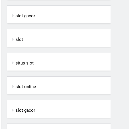
slot gacor
slot
situs slot
slot online
slot gacor