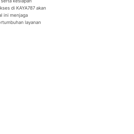
, serta kesiapan
akses di KAYA787 akan
al ini menjaga
ertumbuhan layanan