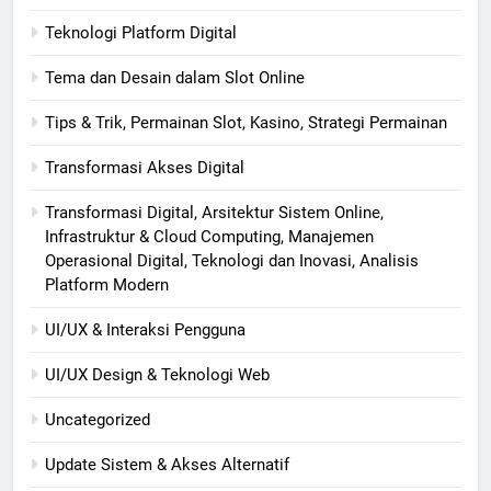
Teknologi Platform Digital
Tema dan Desain dalam Slot Online
Tips & Trik, Permainan Slot, Kasino, Strategi Permainan
Transformasi Akses Digital
Transformasi Digital, Arsitektur Sistem Online,
Infrastruktur & Cloud Computing, Manajemen
Operasional Digital, Teknologi dan Inovasi, Analisis
Platform Modern
UI/UX & Interaksi Pengguna
UI/UX Design & Teknologi Web
Uncategorized
Update Sistem & Akses Alternatif