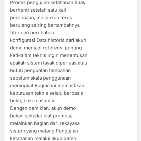
Proses pengujian ketahanan tidak
berhenti setelah satu kali
percobaan, melainkan terus
berulang seiring bertambahnya
fitur dan perubahan
konfigurasi.Data historis dari akun
demo menjadi referensi penting
ketika tim teknis ingin menentukan
apakah sistem layak diperluas atau
butuh penguatan tambahan
sebelum skala penggunaan
meningkat.Bagian ini memastikan
keputusan teknis selalu berbasis
bukti, bukan asumsi.
Dengan demikian, akun demo
bukan sekadar alat promosi,
melainkan bagian dari rekayasa
sistem yang matang.Pengujian
ketahanan melalui akun demo