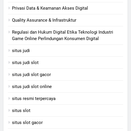
Privasi Data & Keamanan Akses Digital
Quality Assurance & Infrastruktur
Regulasi dan Hukum Digital Etika Teknologi Industri
Game Online Perlindungan Konsumen Digital
situs judi
situs judi slot
situs judi slot gacor
situs judi slot online
situs resmi terpercaya
situs slot
situs slot gacor