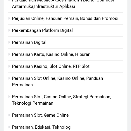
Antarmuka,Infrastruktur Aplikasi
Perjudian Online, Panduan Pemain, Bonus dan Promosi
Perkembangan Platform Digital
Permainan Digital
Permainan Kartu, Kasino Online, Hiburan
Permainan Kasino, Slot Online, RTP Slot
Permainan Slot Online, Kasino Online, Panduan
Permainan
Permainan Slot, Casino Online, Strategi Permainan,
Teknologi Permainan
Permainan Slot, Game Online
Permainan, Edukasi, Teknologi