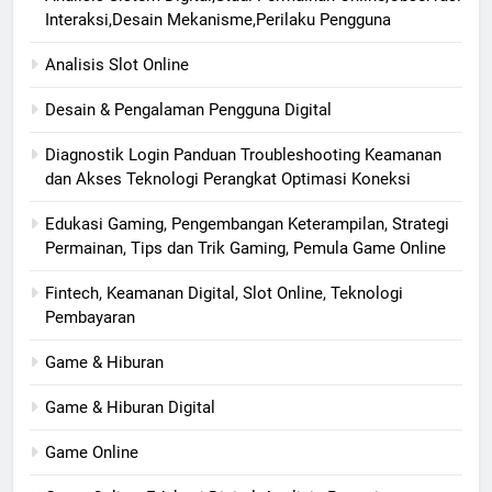
Interaksi,Desain Mekanisme,Perilaku Pengguna
Analisis Slot Online
Desain & Pengalaman Pengguna Digital
Diagnostik Login Panduan Troubleshooting Keamanan
dan Akses Teknologi Perangkat Optimasi Koneksi
Edukasi Gaming, Pengembangan Keterampilan, Strategi
Permainan, Tips dan Trik Gaming, Pemula Game Online
Fintech, Keamanan Digital, Slot Online, Teknologi
Pembayaran
Game & Hiburan
Game & Hiburan Digital
Game Online