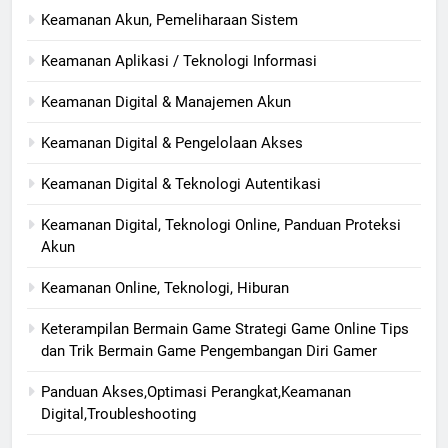
Keamanan Akun, Pemeliharaan Sistem
Keamanan Aplikasi / Teknologi Informasi
Keamanan Digital & Manajemen Akun
Keamanan Digital & Pengelolaan Akses
Keamanan Digital & Teknologi Autentikasi
Keamanan Digital, Teknologi Online, Panduan Proteksi
Akun
Keamanan Online, Teknologi, Hiburan
Keterampilan Bermain Game Strategi Game Online Tips
dan Trik Bermain Game Pengembangan Diri Gamer
Panduan Akses,Optimasi Perangkat,Keamanan
Digital,Troubleshooting