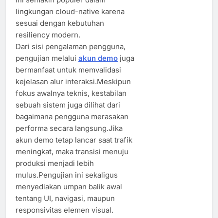
lingkungan cloud-native karena
sesuai dengan kebutuhan
resiliency modern.
Dari sisi pengalaman pengguna,
pengujian melalui
akun demo
juga
bermanfaat untuk memvalidasi
kejelasan alur interaksi.Meskipun
fokus awalnya teknis, kestabilan
sebuah sistem juga dilihat dari
bagaimana pengguna merasakan
performa secara langsung.Jika
akun demo tetap lancar saat trafik
meningkat, maka transisi menuju
produksi menjadi lebih
mulus.Pengujian ini sekaligus
menyediakan umpan balik awal
tentang UI, navigasi, maupun
responsivitas elemen visual.