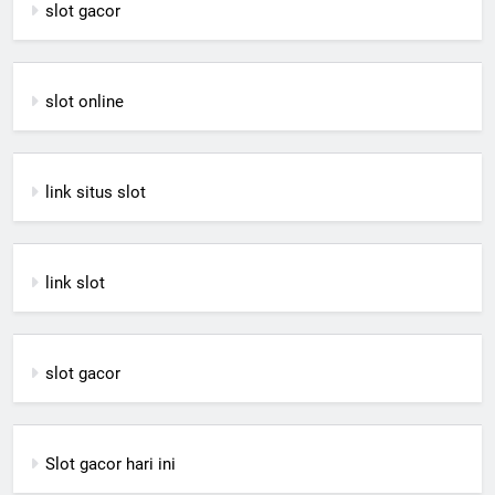
slot gacor
slot online
link situs slot
link slot
slot gacor
Slot gacor hari ini