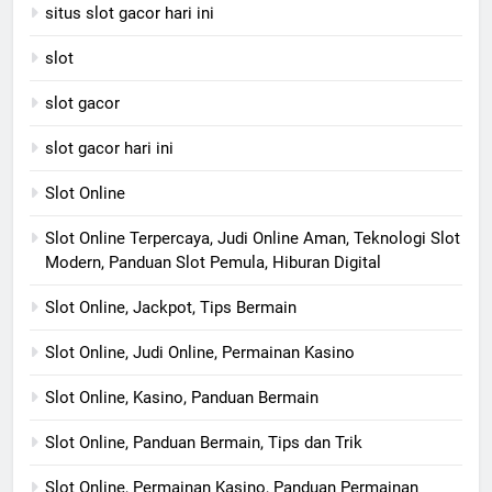
situs slot gacor hari ini
slot
slot gacor
slot gacor hari ini
Slot Online
Slot Online Terpercaya, Judi Online Aman, Teknologi Slot
Modern, Panduan Slot Pemula, Hiburan Digital
Slot Online, Jackpot, Tips Bermain
Slot Online, Judi Online, Permainan Kasino
Slot Online, Kasino, Panduan Bermain
Slot Online, Panduan Bermain, Tips dan Trik
Slot Online, Permainan Kasino, Panduan Permainan