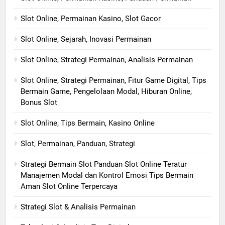
Slot Online, Permainan Kasino, Slot Gacor
Slot Online, Sejarah, Inovasi Permainan
Slot Online, Strategi Permainan, Analisis Permainan
Slot Online, Strategi Permainan, Fitur Game Digital, Tips
Bermain Game, Pengelolaan Modal, Hiburan Online,
Bonus Slot
Slot Online, Tips Bermain, Kasino Online
Slot, Permainan, Panduan, Strategi
Strategi Bermain Slot Panduan Slot Online Teratur
Manajemen Modal dan Kontrol Emosi Tips Bermain
Aman Slot Online Terpercaya
Strategi Slot & Analisis Permainan