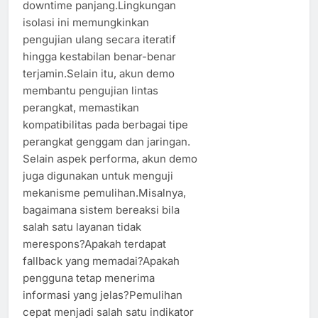
downtime panjang.Lingkungan
isolasi ini memungkinkan
pengujian ulang secara iteratif
hingga kestabilan benar-benar
terjamin.Selain itu, akun demo
membantu pengujian lintas
perangkat, memastikan
kompatibilitas pada berbagai tipe
perangkat genggam dan jaringan.
Selain aspek performa, akun demo
juga digunakan untuk menguji
mekanisme pemulihan.Misalnya,
bagaimana sistem bereaksi bila
salah satu layanan tidak
merespons?Apakah terdapat
fallback yang memadai?Apakah
pengguna tetap menerima
informasi yang jelas?Pemulihan
cepat menjadi salah satu indikator