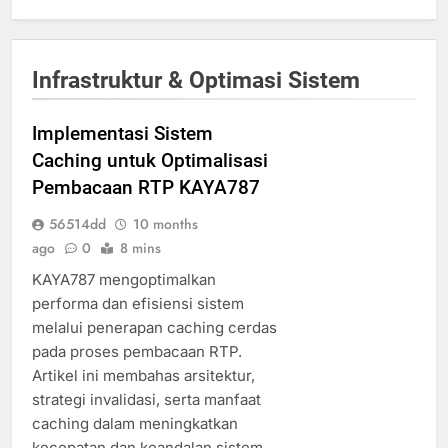
Infrastruktur & Optimasi Sistem
Implementasi Sistem
Caching untuk Optimalisasi
Pembacaan RTP KAYA787
56514dd
10 months
ago
0
8 mins
KAYA787 mengoptimalkan
performa dan efisiensi sistem
melalui penerapan caching cerdas
pada proses pembacaan RTP.
Artikel ini membahas arsitektur,
strategi invalidasi, serta manfaat
caching dalam meningkatkan
kecepatan dan keandalan sistem