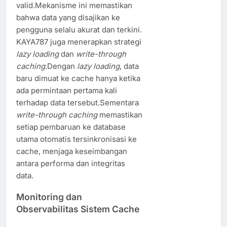
valid.Mekanisme ini memastikan
bahwa data yang disajikan ke
pengguna selalu akurat dan terkini.
KAYA787 juga menerapkan strategi
lazy loading
dan
write-through
caching
.Dengan
lazy loading
, data
baru dimuat ke cache hanya ketika
ada permintaan pertama kali
terhadap data tersebut.Sementara
write-through caching
memastikan
setiap pembaruan ke database
utama otomatis tersinkronisasi ke
cache, menjaga keseimbangan
antara performa dan integritas
data.
Monitoring dan
Observabilitas Sistem Cache