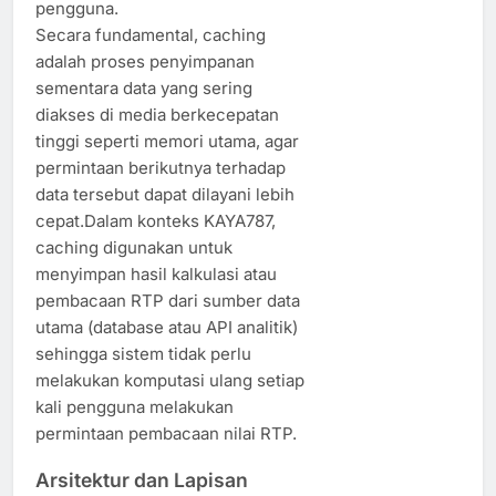
pengguna.
Secara fundamental, caching
adalah proses penyimpanan
sementara data yang sering
diakses di media berkecepatan
tinggi seperti memori utama, agar
permintaan berikutnya terhadap
data tersebut dapat dilayani lebih
cepat.Dalam konteks KAYA787,
caching digunakan untuk
menyimpan hasil kalkulasi atau
pembacaan RTP dari sumber data
utama (database atau API analitik)
sehingga sistem tidak perlu
melakukan komputasi ulang setiap
kali pengguna melakukan
permintaan pembacaan nilai RTP.
Arsitektur dan Lapisan