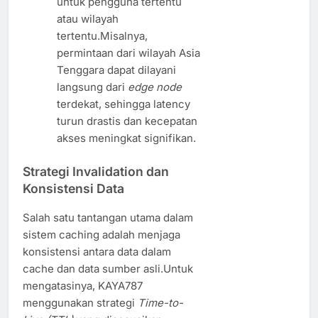
untuk pengguna tertentu
atau wilayah
tertentu.Misalnya,
permintaan dari wilayah Asia
Tenggara dapat dilayani
langsung dari
edge node
terdekat, sehingga latency
turun drastis dan kecepatan
akses meningkat signifikan.
Strategi Invalidation dan
Konsistensi Data
Salah satu tantangan utama dalam
sistem caching adalah menjaga
konsistensi antara data dalam
cache dan data sumber asli.Untuk
mengatasinya, KAYA787
menggunakan strategi
Time-to-