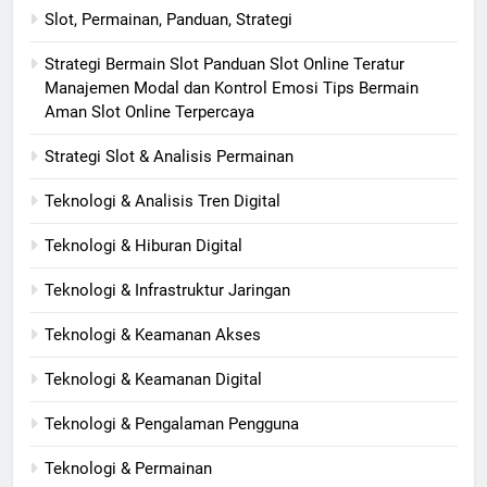
Slot, Permainan, Panduan, Strategi
Strategi Bermain Slot Panduan Slot Online Teratur
Manajemen Modal dan Kontrol Emosi Tips Bermain
Aman Slot Online Terpercaya
Strategi Slot & Analisis Permainan
Teknologi & Analisis Tren Digital
Teknologi & Hiburan Digital
Teknologi & Infrastruktur Jaringan
Teknologi & Keamanan Akses
Teknologi & Keamanan Digital
Teknologi & Pengalaman Pengguna
Teknologi & Permainan