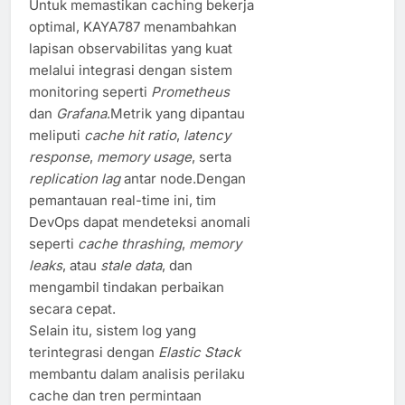
Untuk memastikan caching bekerja
optimal, KAYA787 menambahkan
lapisan observabilitas yang kuat
melalui integrasi dengan sistem
monitoring seperti
Prometheus
dan
Grafana
.Metrik yang dipantau
meliputi
cache hit ratio
,
latency
response
,
memory usage
, serta
replication lag
antar node.Dengan
pemantauan real-time ini, tim
DevOps dapat mendeteksi anomali
seperti
cache thrashing
,
memory
leaks
, atau
stale data
, dan
mengambil tindakan perbaikan
secara cepat.
Selain itu, sistem log yang
terintegrasi dengan
Elastic Stack
membantu dalam analisis perilaku
cache dan tren permintaan