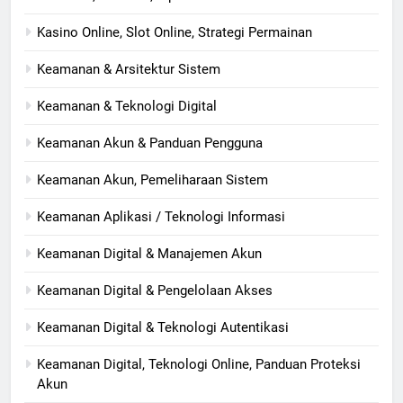
Kasino Online, Slot Online, Strategi Permainan
Keamanan & Arsitektur Sistem
Keamanan & Teknologi Digital
Keamanan Akun & Panduan Pengguna
Keamanan Akun, Pemeliharaan Sistem
Keamanan Aplikasi / Teknologi Informasi
Keamanan Digital & Manajemen Akun
Keamanan Digital & Pengelolaan Akses
Keamanan Digital & Teknologi Autentikasi
Keamanan Digital, Teknologi Online, Panduan Proteksi
Akun