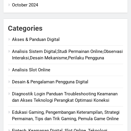
October 2024
Categories
Akses & Panduan Digital
Analisis Sistem Digital,Studi Permainan Online,Observasi
Interaksi,Desain Mekanisme,Perilaku Pengguna
Analisis Slot Online
Desain & Pengalaman Pengguna Digital
Diagnostik Login Panduan Troubleshooting Keamanan
dan Akses Teknologi Perangkat Optimasi Koneksi
Edukasi Gaming, Pengembangan Keterampilan, Strategi
Permainan, Tips dan Trik Gaming, Pemula Game Online
Fintech, Keamanan Digital, Slot Online, Teknologi