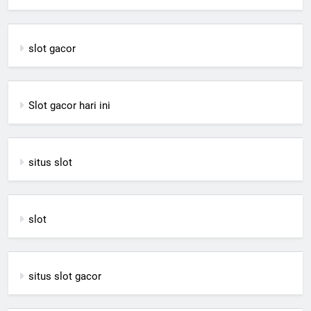
slot gacor
Slot gacor hari ini
situs slot
slot
situs slot gacor