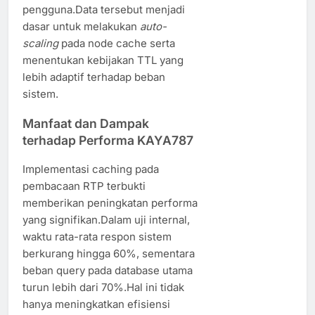
pengguna.Data tersebut menjadi
dasar untuk melakukan
auto-
scaling
pada node cache serta
menentukan kebijakan TTL yang
lebih adaptif terhadap beban
sistem.
Manfaat dan Dampak
terhadap Performa KAYA787
Implementasi caching pada
pembacaan RTP terbukti
memberikan peningkatan performa
yang signifikan.Dalam uji internal,
waktu rata-rata respon sistem
berkurang hingga 60%, sementara
beban query pada database utama
turun lebih dari 70%.Hal ini tidak
hanya meningkatkan efisiensi