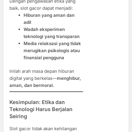
Dengan pengawasan etika yang
baik, slot gacor dapat menjadi:
Hiburan yang aman dan
adil
Wadah eksperimen
teknologi yang transparan
Media relaksasi yang tidak
merugikan psikologis atau
finansial pengguna
Inilah arah masa depan hiburan
digital yang berkelas—
menghibur,
aman, dan bermoral.
Kesimpulan: Etika dan
Teknologi Harus Berjalan
Seiring
Slot gacor tidak akan kehilangan