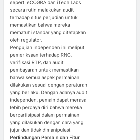
seperti eCOGRA dan iTech Labs
secara rutin melakukan audit
terhadap situs perjudian untuk
memastikan bahwa mereka
mematuhi standar yang ditetapkan
oleh regulator.
Pengujian independen ini meliputi
pemeriksaan terhadap RNG,
verifikasi RTP, dan audit
pembayaran untuk memastikan
bahwa semua aspek permainan
dilakukan sesuai dengan peraturan
yang berlaku. Dengan adanya audit
independen, pemain dapat merasa
lebih percaya diri bahwa mereka
berpartisipasi dalam permainan
yang dilakukan dengan cara yang
jujur dan tidak dimanipulasi.
Perlindungan Pemain dan Fitur