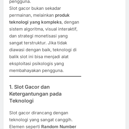
pengguna.
Slot gacor bukan sekadar
permainan, melainkan
produk
teknologi yang kompleks
, dengan
sistem algoritma, visual interaktif,
dan strategi monetisasi yang
sangat terstruktur. Jika tidak
diawasi dengan baik, teknologi di
balik slot ini bisa menjadi alat
eksploitasi psikologis yang
membahayakan pengguna.
1. Slot Gacor dan
Ketergantungan pada
Teknologi
Slot gacor dirancang dengan
teknologi yang sangat canggih.
Elemen seperti
Random Number