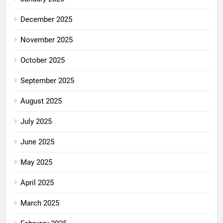
December 2025
November 2025
October 2025
September 2025
August 2025
July 2025
June 2025
May 2025
April 2025
March 2025