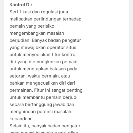
Kontrol Diri
Sertifikasi dan regulasi juga
melibatkan perlindungan terhadap
pemain yang berisiko
mengembangkan masalah
perjudian. Banyak badan pengatur
yang mewajibkan operator situs
untuk menyediakan fitur kontrol
diri yang memungkinkan pemain
untuk menetapkan batasan pada
setoran, waktu bermain, atau
bahkan mengecualikan diri dari
permainan. Fitur ini sangat penting
untuk membantu pemain berjudi
secara bertanggung jawab dan
menghindari potensi masalah
kecanduan.
Selain itu, banyak badan pengatur
yang mewajibkan situs perjudian