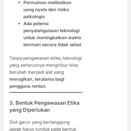
Permainan melibatkan
uang nyata dan risiko
psikologis
Ada potensi
penyalahgunaan teknologi
untuk meningkatkan waktu
bermain secara tidak sehat
Tanpa pengawasan etika, teknologi
yang seharusnya menghibur bisa
berubah menjadi alat yang
merugikan, terutama bagi
pengguna rentan.
3. Bentuk Pengawasan Etika
yang Diperlukan
Slot gacor yang bertanggung
jawab harus tunduk pada bentuk