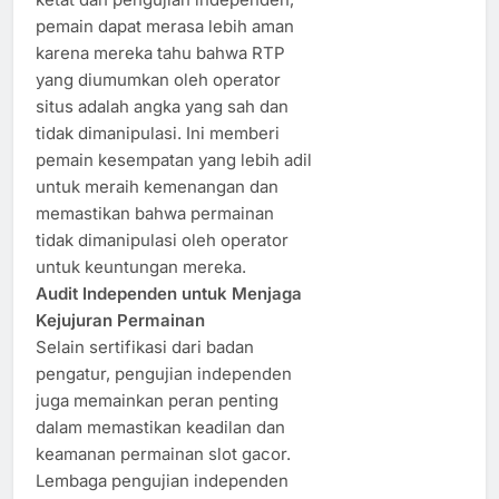
pemain dapat merasa lebih aman
karena mereka tahu bahwa RTP
yang diumumkan oleh operator
situs adalah angka yang sah dan
tidak dimanipulasi. Ini memberi
pemain kesempatan yang lebih adil
untuk meraih kemenangan dan
memastikan bahwa permainan
tidak dimanipulasi oleh operator
untuk keuntungan mereka.
Audit Independen untuk Menjaga
Kejujuran Permainan
Selain sertifikasi dari badan
pengatur, pengujian independen
juga memainkan peran penting
dalam memastikan keadilan dan
keamanan permainan slot gacor.
Lembaga pengujian independen