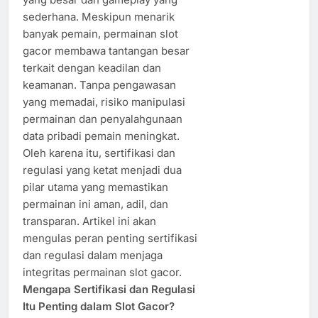
sederhana. Meskipun menarik
banyak pemain, permainan slot
gacor membawa tantangan besar
terkait dengan keadilan dan
keamanan. Tanpa pengawasan
yang memadai, risiko manipulasi
permainan dan penyalahgunaan
data pribadi pemain meningkat.
Oleh karena itu, sertifikasi dan
regulasi yang ketat menjadi dua
pilar utama yang memastikan
permainan ini aman, adil, dan
transparan. Artikel ini akan
mengulas peran penting sertifikasi
dan regulasi dalam menjaga
integritas permainan slot gacor.
Mengapa Sertifikasi dan Regulasi
Itu Penting dalam Slot Gacor?