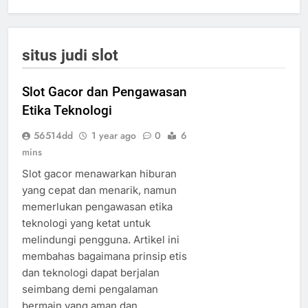
situs judi slot
Slot Gacor dan Pengawasan
Etika Teknologi
56514dd
1 year ago
0
6
mins
Slot gacor menawarkan hiburan
yang cepat dan menarik, namun
memerlukan pengawasan etika
teknologi yang ketat untuk
melindungi pengguna. Artikel ini
membahas bagaimana prinsip etis
dan teknologi dapat berjalan
seimbang demi pengalaman
bermain yang aman dan