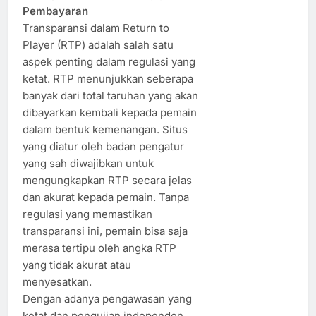
Pembayaran
Transparansi dalam Return to
Player (RTP) adalah salah satu
aspek penting dalam regulasi yang
ketat. RTP menunjukkan seberapa
banyak dari total taruhan yang akan
dibayarkan kembali kepada pemain
dalam bentuk kemenangan. Situs
yang diatur oleh badan pengatur
yang sah diwajibkan untuk
mengungkapkan RTP secara jelas
dan akurat kepada pemain. Tanpa
regulasi yang memastikan
transparansi ini, pemain bisa saja
merasa tertipu oleh angka RTP
yang tidak akurat atau
menyesatkan.
Dengan adanya pengawasan yang
ketat dan pengujian independen,