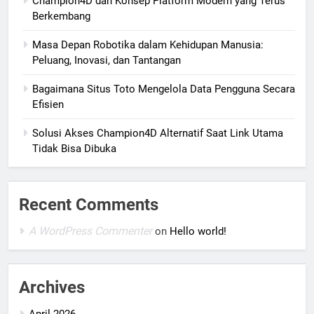
Champion4D dan Konsep Platform Modern yang Terus
Berkembang
Masa Depan Robotika dalam Kehidupan Manusia:
Peluang, Inovasi, dan Tantangan
Bagaimana Situs Toto Mengelola Data Pengguna Secara
Efisien
Solusi Akses Champion4D Alternatif Saat Link Utama
Tidak Bisa Dibuka
Recent Comments
A WordPress Commenter
on
Hello world!
Archives