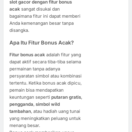
slot gacor dengan fitur bonus
acak
sangat disukai dan
bagaimana fitur ini dapat memberi
Anda kemenangan besar tanpa
disangka.
Apa Itu Fitur Bonus Acak?
Fitur bonus acak
adalah fitur yang
dapat aktif secara tiba-tiba selama
permainan tanpa adanya
persyaratan simbol atau kombinasi
tertentu. Ketika bonus acak dipicu,
pemain bisa mendapatkan
keuntungan seperti
putaran gratis
,
pengganda
,
simbol wild
tambahan
, atau hadiah uang tunai
yang meningkatkan peluang untuk
menang besar.