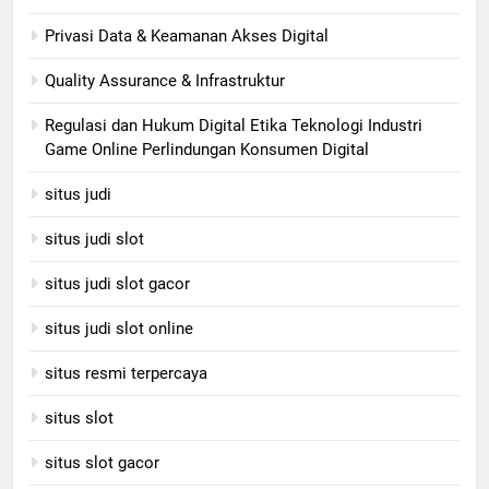
Privasi Data & Keamanan Akses Digital
Quality Assurance & Infrastruktur
Regulasi dan Hukum Digital Etika Teknologi Industri
Game Online Perlindungan Konsumen Digital
situs judi
situs judi slot
situs judi slot gacor
situs judi slot online
situs resmi terpercaya
situs slot
situs slot gacor