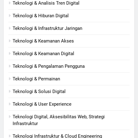
Teknologi & Analisis Tren Digital
Teknologi & Hiburan Digital
Teknologi & Infrastruktur Jaringan
Teknologi & Keamanan Akses
Teknologi & Keamanan Digital
Teknologi & Pengalaman Pengguna
Teknologi & Permainan
Teknologi & Solusi Digital
Teknologi & User Experience
Teknologi Digital, Aksesibilitas Web, Strategi
Infrastruktur
Teknologi Infrastruktur & Cloud Engineering