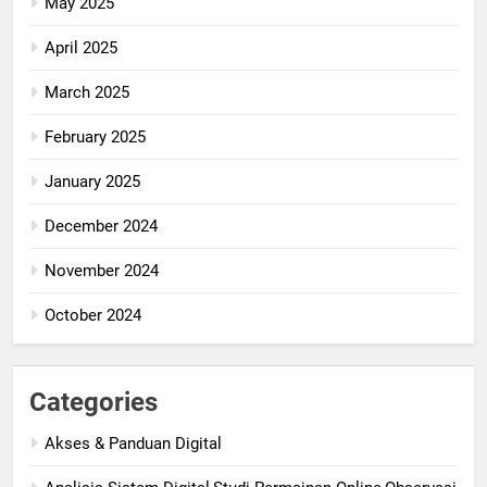
May 2025
April 2025
March 2025
February 2025
January 2025
December 2024
November 2024
October 2024
Categories
Akses & Panduan Digital