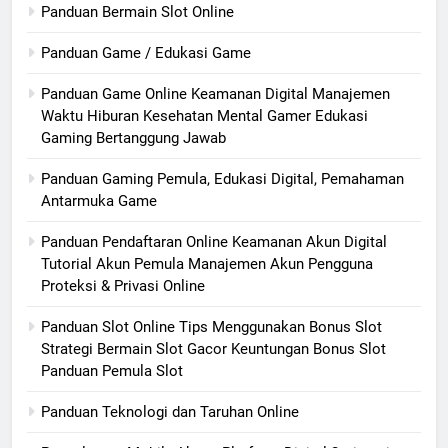
Panduan Bermain Slot Online
Panduan Game / Edukasi Game
Panduan Game Online Keamanan Digital Manajemen
Waktu Hiburan Kesehatan Mental Gamer Edukasi
Gaming Bertanggung Jawab
Panduan Gaming Pemula, Edukasi Digital, Pemahaman
Antarmuka Game
Panduan Pendaftaran Online Keamanan Akun Digital
Tutorial Akun Pemula Manajemen Akun Pengguna
Proteksi & Privasi Online
Panduan Slot Online Tips Menggunakan Bonus Slot
Strategi Bermain Slot Gacor Keuntungan Bonus Slot
Panduan Pemula Slot
Panduan Teknologi dan Taruhan Online