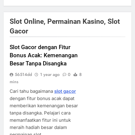
Slot Online, Permainan Kasino, Slot
Gacor
Slot Gacor dengan Fitur
Bonus Acak: Kemenangan
Besar Tanpa Disangka
56514dd
1 year ago
0
8
mins
Cari tahu bagaimana
slot gacor
dengan fitur bonus acak dapat
memberikan kemenangan besar
tanpa disangka. Pelajari cara
memanfaatkan fitur ini untuk
meraih hadiah besar dalam
permainan slot.