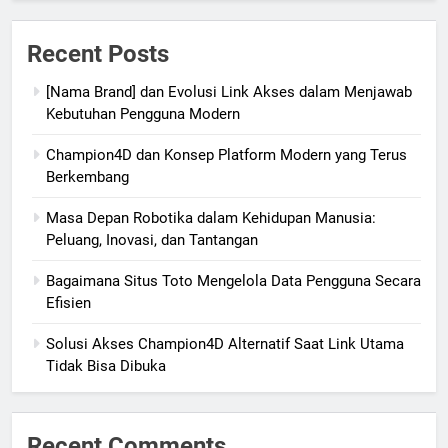
Recent Posts
[Nama Brand] dan Evolusi Link Akses dalam Menjawab
Kebutuhan Pengguna Modern
Champion4D dan Konsep Platform Modern yang Terus
Berkembang
Masa Depan Robotika dalam Kehidupan Manusia:
Peluang, Inovasi, dan Tantangan
Bagaimana Situs Toto Mengelola Data Pengguna Secara
Efisien
Solusi Akses Champion4D Alternatif Saat Link Utama
Tidak Bisa Dibuka
Recent Comments