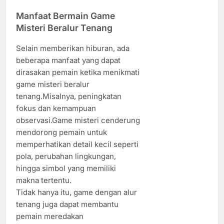
Manfaat Bermain Game
Misteri Beralur Tenang
Selain memberikan hiburan, ada
beberapa manfaat yang dapat
dirasakan pemain ketika menikmati
game misteri beralur
tenang.Misalnya, peningkatan
fokus dan kemampuan
observasi.Game misteri cenderung
mendorong pemain untuk
memperhatikan detail kecil seperti
pola, perubahan lingkungan,
hingga simbol yang memiliki
makna tertentu.
Tidak hanya itu, game dengan alur
tenang juga dapat membantu
pemain meredakan