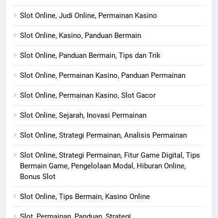
Slot Online, Judi Online, Permainan Kasino
Slot Online, Kasino, Panduan Bermain
Slot Online, Panduan Bermain, Tips dan Trik
Slot Online, Permainan Kasino, Panduan Permainan
Slot Online, Permainan Kasino, Slot Gacor
Slot Online, Sejarah, Inovasi Permainan
Slot Online, Strategi Permainan, Analisis Permainan
Slot Online, Strategi Permainan, Fitur Game Digital, Tips
Bermain Game, Pengelolaan Modal, Hiburan Online,
Bonus Slot
Slot Online, Tips Bermain, Kasino Online
Slot, Permainan, Panduan, Strategi