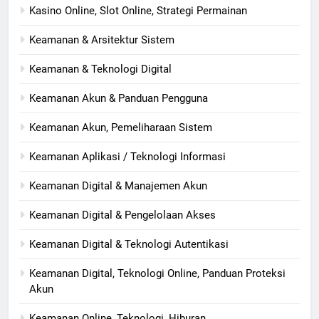
Kasino Online, Slot Online, Strategi Permainan
Keamanan & Arsitektur Sistem
Keamanan & Teknologi Digital
Keamanan Akun & Panduan Pengguna
Keamanan Akun, Pemeliharaan Sistem
Keamanan Aplikasi / Teknologi Informasi
Keamanan Digital & Manajemen Akun
Keamanan Digital & Pengelolaan Akses
Keamanan Digital & Teknologi Autentikasi
Keamanan Digital, Teknologi Online, Panduan Proteksi
Akun
Keamanan Online, Teknologi, Hiburan