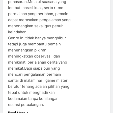
penasaran.Melalui suasana yang
lembut, narasi kuat, serta ritme
permainan yang perlahan, pemain
dapat merasakan pengalaman yang
menenangkan sekaligus penuh
keindahan.
Genre ini tidak hanya menghibur
tetapi juga membantu pemain
menenangkan pikiran,
meningkatkan observasi, dan
menikmati perjalanan cerita yang
memikat.Bagi siapa pun yang
mencari pengalaman bermain
santai di malam hari, game misteri
beralur tenang adalah pilihan yang
tepat untuk menghadirkan
kedamaian tanpa kehilangan
esensi petualangan.
Read More