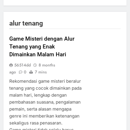
alur tenang
Game Misteri dengan Alur
Tenang yang Enak
Dimainkan Malam Hari
56514dd
8 months
ago
0
7 mins
Rekomendasi game misteri beralur
tenang yang cocok dimainkan pada
malam hari, lengkap dengan
pembahasan suasana, pengalaman
pemain, serta alasan mengapa
genre ini memberikan ketenangan
sekaligus rasa penasaran.
Game misteri tidak selalu harus