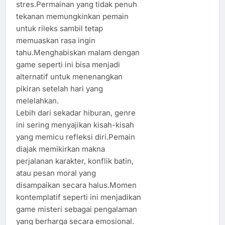
stres.Permainan yang tidak penuh
tekanan memungkinkan pemain
untuk rileks sambil tetap
memuaskan rasa ingin
tahu.Menghabiskan malam dengan
game seperti ini bisa menjadi
alternatif untuk menenangkan
pikiran setelah hari yang
melelahkan.
Lebih dari sekadar hiburan, genre
ini sering menyajikan kisah-kisah
yang memicu refleksi diri.Pemain
diajak memikirkan makna
perjalanan karakter, konflik batin,
atau pesan moral yang
disampaikan secara halus.Momen
kontemplatif seperti ini menjadikan
game misteri sebagai pengalaman
yang berharga secara emosional.