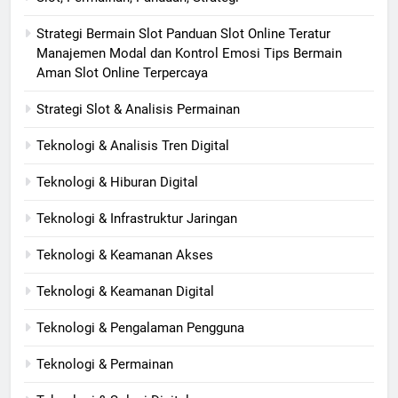
Strategi Bermain Slot Panduan Slot Online Teratur
Manajemen Modal dan Kontrol Emosi Tips Bermain
Aman Slot Online Terpercaya
Strategi Slot & Analisis Permainan
Teknologi & Analisis Tren Digital
Teknologi & Hiburan Digital
Teknologi & Infrastruktur Jaringan
Teknologi & Keamanan Akses
Teknologi & Keamanan Digital
Teknologi & Pengalaman Pengguna
Teknologi & Permainan