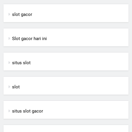
slot gacor
Slot gacor hari ini
situs slot
slot
situs slot gacor