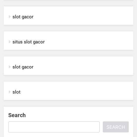
slot gacor
situs slot gacor
slot gacor
slot
Search
SEARCH