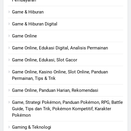
Pembayaran
Game & Hiburan
Game & Hiburan Digital
Game Online
Game Online, Edukasi Digital, Analisis Permainan
Game Online, Edukasi, Slot Gacor
Game Online, Kasino Online, Slot Online, Panduan
Permainan, Tips & Trik
Game Online, Panduan Harian, Rekomendasi
Game, Strategi Pokémon, Panduan Pokémon, RPG, Battle
Guide, Tips dan Trik, Pokémon Kompetitif, Karakter
Pokémon
Gaming & Teknologi