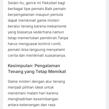
Selain itu, genre ini fleksibel bagi
berbagai tipe pemain.Baik pemain
berpengalaman maupun pemula
dapat menikmati game misteri
beralur tenang karena mekanisme
yang biasanya sederhana namun
tetap memerlukan pemikiran.Tanpa
harus menguasai kontrol rumit,
pemain bisa langsung menyelami
cerita dan menikmati suasananya.
Kesimpulan: Pengalaman
Tenang yang Tetap Memikat
Game misteri dengan alur tenang
menjadi pilihan ideal untuk
menemani malam hari karena
menghadirkan keseimbangan
antara ketenangan dan rasa