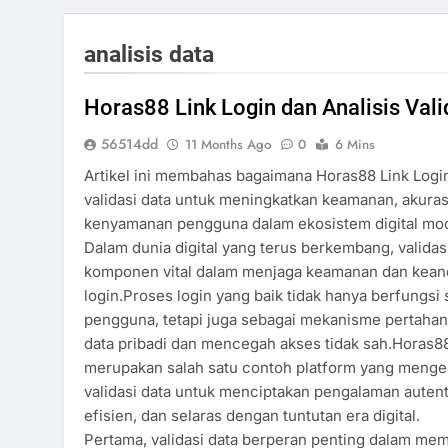
analisis data
Horas88 Link Login dan Analisis Vali
56514dd
11 Months Ago
0
6 Mins
Artikel ini membahas bagaimana Horas88 Link Logi
validasi data untuk meningkatkan keamanan, akurasi
kenyamanan pengguna dalam ekosistem digital mo
Dalam dunia digital yang terus berkembang, validas
komponen vital dalam menjaga keamanan dan kean
login.Proses login yang baik tidak hanya berfungsi
pengguna, tetapi juga sebagai mekanisme pertahan
data pribadi dan mencegah akses tidak sah.Horas88
merupakan salah satu contoh platform yang menge
validasi data untuk menciptakan pengalaman autent
efisien, dan selaras dengan tuntutan era digital.
Pertama, validasi data berperan penting dalam mem