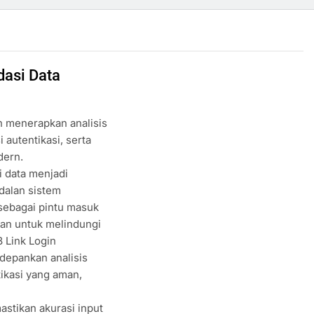
dasi Data
n menerapkan analisis
 autentikasi, serta
dern.
i data menjadi
dalan sistem
 sebagai pintu masuk
an untuk melindungi
 Link Login
depankan analisis
ikasi yang aman,
astikan akurasi input