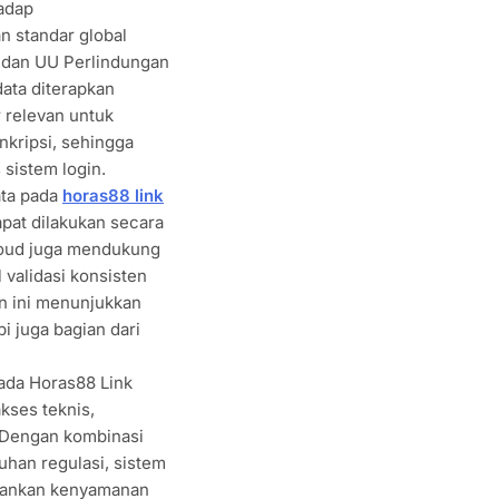
hadap
n standar global
) dan UU Perlindungan
data diterapkan
 relevan untuk
nkripsi, sehingga
 sistem login.
ata pada
horas88 link
apat dilakukan secara
.Cloud juga mendukung
 validasi konsisten
n ini menunjukkan
i juga bagian dari
pada Horas88 Link
kses teknis,
s.Dengan kombinasi
tuhan regulasi, sistem
bankan kenyamanan