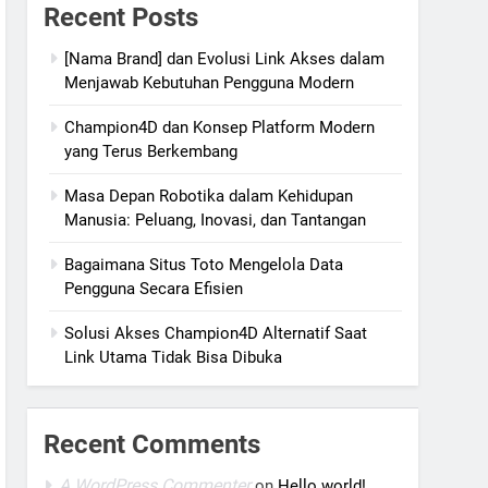
Recent Posts
[Nama Brand] dan Evolusi Link Akses dalam
Menjawab Kebutuhan Pengguna Modern
Champion4D dan Konsep Platform Modern
yang Terus Berkembang
Masa Depan Robotika dalam Kehidupan
Manusia: Peluang, Inovasi, dan Tantangan
Bagaimana Situs Toto Mengelola Data
Pengguna Secara Efisien
Solusi Akses Champion4D Alternatif Saat
Link Utama Tidak Bisa Dibuka
Recent Comments
A WordPress Commenter
on
Hello world!