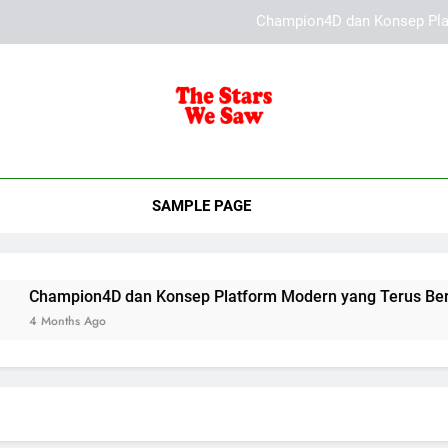
Champion4D dan Konsep Pla
Masa Depan Robotika dalam Kehidupan Manu
Bagaimana Situs Toto Me
 Stars We Saw
[Nama Brand] dan Evolusi Link Akses dalam
rita Perjalanan Dan Fotografi Inspiratif Di The Stars We Saw.
Champion4D dan Konsep Pla
SAMPLE PAGE
Masa Depan Robotika dalam Kehidupan Manu
Bagaimana Situs Toto Me
n4D dan Konsep Platform Modern yang Terus Berkembang
Ago