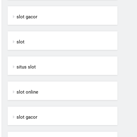
slot gacor
slot
situs slot
slot online
slot gacor