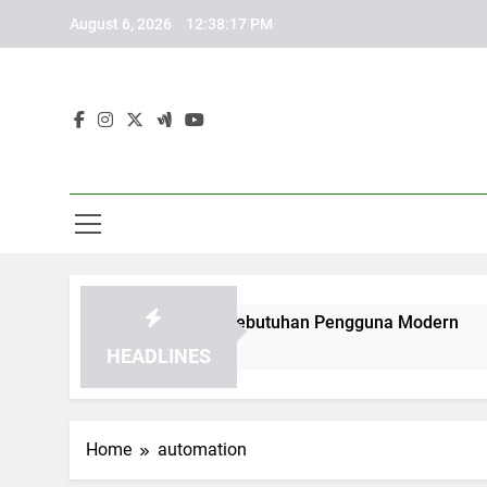
Skip
August 6, 2026
12:38:18 PM
to
content
The
Temukan Ce
 dalam Menjawab Kebutuhan Pengguna Modern
Champion
4 Months A
HEADLINES
Home
automation