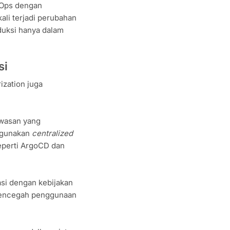
vOps dengan
li terjadi perubahan
duksi hanya dalam
si
zation juga
wasan yang
ggunakan
centralized
eperti ArgoCD dan
asi dengan kebijakan
 mencegah penggunaan