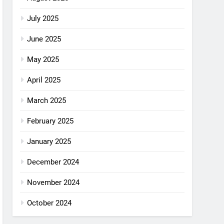
July 2025
June 2025
May 2025
April 2025
March 2025
February 2025
January 2025
December 2024
November 2024
October 2024