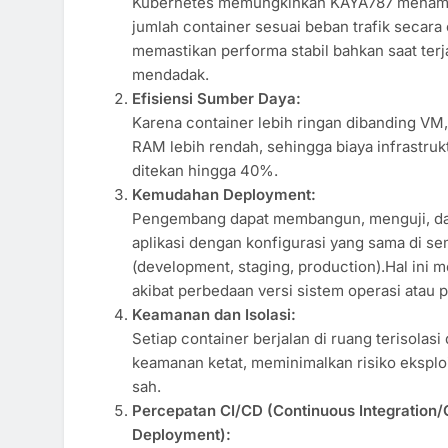
Kubernetes memungkinkan KAYA787 menamb
jumlah container sesuai beban trafik secara 
memastikan performa stabil bahkan saat terj
mendadak.
Efisiensi Sumber Daya:
Karena container lebih ringan dibanding V
RAM lebih rendah, sehingga biaya infrastruk
ditekan hingga 40%.
Kemudahan Deployment:
Pengembang dapat membangun, menguji, da
aplikasi dengan konfigurasi yang sama di s
(development, staging, production).Hal ini m
akibat perbedaan versi sistem operasi atau p
Keamanan dan Isolasi:
Setiap container berjalan di ruang terisolasi
keamanan ketat, meminimalkan risiko eksploi
sah.
Percepatan CI/CD (Continuous Integration/
Deployment):