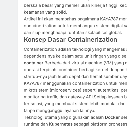
berskala besar yang memerlukan kinerja tinggi, ke
keamanan yang solid.
Artikel ini akan membahas bagaimana KAYA787 me
containerization untuk membangun sistem digital y
dan siap menghadapi tuntutan skalabilitas global.
Konsep Dasar Containerization
Containerization adalah teknologi yang mengemas a
dependensinya ke dalam satu unit ringan yang dise
container
.Berbeda dari virtual machine (VM) yang
operasi terpisah, container berbagi kernel dengan
startup-nya jauh lebih cepat dan hemat sumber day
KAYA787 menggunakan containerization untuk men
mikrosistem (microservices) seperti autentikasi pe
monitoring trafik, dan gateway API.Setiap layanan b
terisolasi, yang membuat sistem lebih modular dan
tanpa mengganggu layanan lainnya.
Teknologi utama yang digunakan adalah
Docker
seb
runtime dan
Kubernetes
sebagai platform orchestr