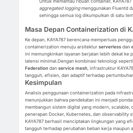
Untuk memantau ribuan container, KAYA787
aggregated logging
menggunakan Fluentd da
sehingga semua log dikumpulkan di satu tem
Masa Depan Containerization di 
Ke depan, KAYA787 berencana memperluas pengg
containerization menuju arsitektur
serverless
dan
ini memungkinkan layanan berjalan lebih dekat ke
latensi minimal.Dengan kombinasi teknologi sepert
Federation
dan
service mesh
, infrastruktur KAYA7
tangguh, efisien, dan adaptif terhadap pertumbuhan
Kesimpulan
Analisis penggunaan containerization pada infrast
menunjukkan bahwa pendekatan ini menjadi ponda
membangun sistem digital yang modern, scalable,
penerapan Docker, Kubernetes, dan observability st
KAYA787 berhasil menciptakan lingkungan yang efi
tangguh terhadap perubahan beban kerja maupun