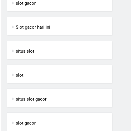
slot gacor
Slot gacor hari ini
situs slot
slot
situs slot gacor
slot gacor