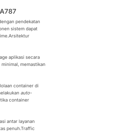
YA787
 dengan pendekatan
onen sistem dapat
ime.Arsitektur
ge aplikasi secara
si minimal, memastikan
olaan container di
melakukan
auto-
tika container
si antar layanan
as penuh.Traffic