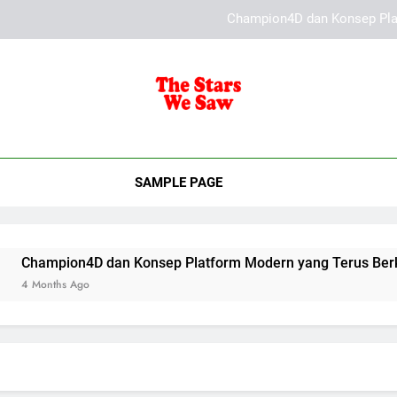
Champion4D dan Konsep Pla
Masa Depan Robotika dalam Kehidupan Manu
Bagaimana Situs Toto Me
 Stars We Saw
[Nama Brand] dan Evolusi Link Akses dalam
rita Perjalanan Dan Fotografi Inspiratif Di The Stars We Saw.
Champion4D dan Konsep Pla
SAMPLE PAGE
Masa Depan Robotika dalam Kehidupan Manu
Bagaimana Situs Toto Me
4D dan Konsep Platform Modern yang Terus Berkembang
go