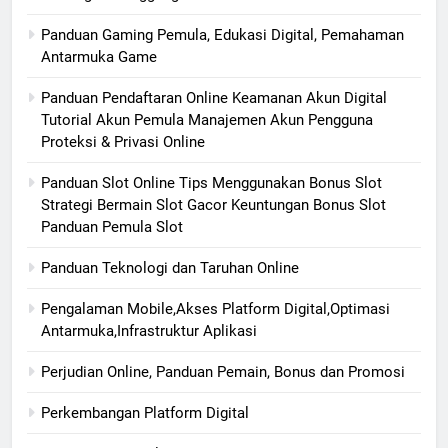
Panduan Gaming Pemula, Edukasi Digital, Pemahaman
Antarmuka Game
Panduan Pendaftaran Online Keamanan Akun Digital
Tutorial Akun Pemula Manajemen Akun Pengguna
Proteksi & Privasi Online
Panduan Slot Online Tips Menggunakan Bonus Slot
Strategi Bermain Slot Gacor Keuntungan Bonus Slot
Panduan Pemula Slot
Panduan Teknologi dan Taruhan Online
Pengalaman Mobile,Akses Platform Digital,Optimasi
Antarmuka,Infrastruktur Aplikasi
Perjudian Online, Panduan Pemain, Bonus dan Promosi
Perkembangan Platform Digital