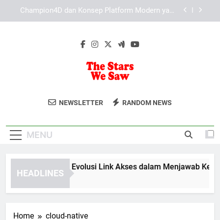
Skip
Masa Depan Robotika dalam Kehidupan Manusia:
to
Peluang, Inovasi, dan Tantangan
content
Bagaimana Situs Toto Mengelola Data Pengguna
Secara Efisien
[Nama Brand] dan Evolusi Link Akses dalam
Menjawab Kebutuhan Pengguna Modern
Champion4D dan Konsep Platform Modern yang
Terus Berkembang
The Stars We
Temukan Cerita Perjalanan Dan
Masa Depan Robotika dalam Kehidupan Manusia:
NEWSLETTER
RANDOM NEWS
Peluang, Inovasi, dan Tantangan
Saw
Fotografi Inspiratif Di The Stars We Saw.
Bagaimana Situs Toto Mengelola Data Pengguna
Panduan Untuk Menjelajahi Dunia.
Secara Efisien
MENU
ama Brand] dan Evolusi Link Akses dalam Menjawab Kebutu
HEADLINES
Months Ago
Home
cloud-native