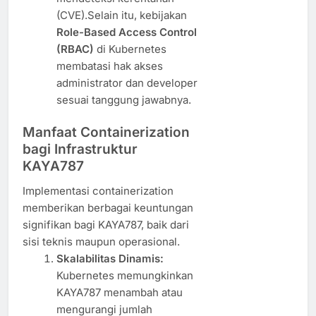
(CVE).Selain itu, kebijakan
Role-Based Access Control
(RBAC)
di Kubernetes
membatasi hak akses
administrator dan developer
sesuai tanggung jawabnya.
Manfaat Containerization
bagi Infrastruktur
KAYA787
Implementasi containerization
memberikan berbagai keuntungan
signifikan bagi KAYA787, baik dari
sisi teknis maupun operasional.
Skalabilitas Dinamis:
Kubernetes memungkinkan
KAYA787 menambah atau
mengurangi jumlah