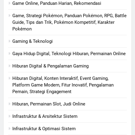
Game Online, Panduan Harian, Rekomendasi
Game, Strategi Pokémon, Panduan Pokémon, RPG, Battle
Guide, Tips dan Trik, Pokémon Kompetitif, Karakter
Pokémon
Gaming & Teknologi
Gaya Hidup Digital, Teknologi Hiburan, Permainan Online
Hiburan Digital & Pengalaman Gaming
Hiburan Digital, Konten Interaktif, Event Gaming,
Platform Game Modern, Fitur Inovatif, Pengalaman
Pemain, Strategi Engagement
Hiburan, Permainan Slot, Judi Online
Infrastruktur & Arsitektur Sistem
Infrastruktur & Optimasi Sistem