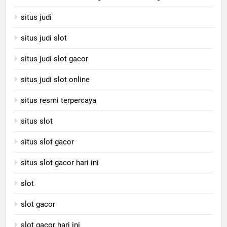
situs judi
situs judi slot
situs judi slot gacor
situs judi slot online
situs resmi terpercaya
situs slot
situs slot gacor
situs slot gacor hari ini
slot
slot gacor
slot gacor hari ini