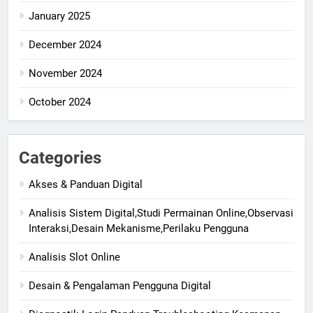
January 2025
December 2024
November 2024
October 2024
Categories
Akses & Panduan Digital
Analisis Sistem Digital,Studi Permainan Online,Observasi
Interaksi,Desain Mekanisme,Perilaku Pengguna
Analisis Slot Online
Desain & Pengalaman Pengguna Digital