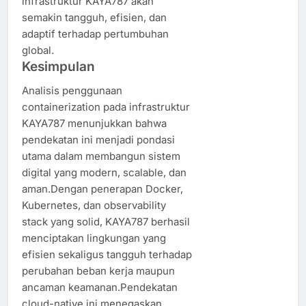
infrastruktur KAYA787 akan
semakin tangguh, efisien, dan
adaptif terhadap pertumbuhan
global.
Kesimpulan
Analisis penggunaan
containerization pada infrastruktur
KAYA787 menunjukkan bahwa
pendekatan ini menjadi pondasi
utama dalam membangun sistem
digital yang modern, scalable, dan
aman.Dengan penerapan Docker,
Kubernetes, dan observability
stack yang solid, KAYA787 berhasil
menciptakan lingkungan yang
efisien sekaligus tangguh terhadap
perubahan beban kerja maupun
ancaman keamanan.Pendekatan
cloud-native ini menegaskan