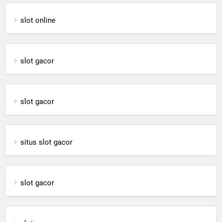
slot online
slot gacor
slot gacor
situs slot gacor
slot gacor