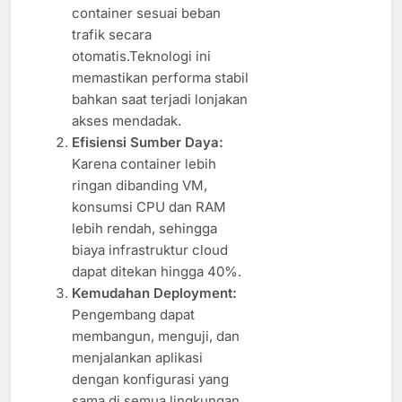
container sesuai beban
trafik secara
otomatis.Teknologi ini
memastikan performa stabil
bahkan saat terjadi lonjakan
akses mendadak.
Efisiensi Sumber Daya:
Karena container lebih
ringan dibanding VM,
konsumsi CPU dan RAM
lebih rendah, sehingga
biaya infrastruktur cloud
dapat ditekan hingga 40%.
Kemudahan Deployment:
Pengembang dapat
membangun, menguji, dan
menjalankan aplikasi
dengan konfigurasi yang
sama di semua lingkungan