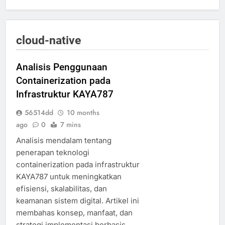
cloud-native
Analisis Penggunaan
Containerization pada
Infrastruktur KAYA787
56514dd
10 months
ago
0
7 mins
Analisis mendalam tentang
penerapan teknologi
containerization pada infrastruktur
KAYA787 untuk meningkatkan
efisiensi, skalabilitas, dan
keamanan sistem digital. Artikel ini
membahas konsep, manfaat, dan
strategi implementasi berbasis