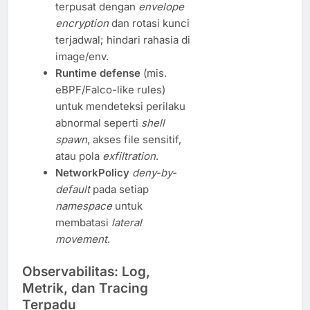
terpusat dengan
envelope
encryption
dan rotasi kunci
terjadwal; hindari rahasia di
image/env.
Runtime defense
(mis.
eBPF/Falco-like rules)
untuk mendeteksi perilaku
abnormal seperti
shell
spawn
, akses file sensitif,
atau pola
exfiltration
.
NetworkPolicy
deny-by-
default
pada setiap
namespace
untuk
membatasi
lateral
movement
.
Observabilitas: Log,
Metrik, dan Tracing
Terpadu