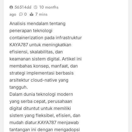
56514dd
10 months
ago
0
7 mins
Analisis mendalam tentang
penerapan teknologi
containerization pada infrastruktur
KAYA787 untuk meningkatkan
efisiensi, skalabilitas, dan
keamanan sistem digital. Artikel ini
membahas konsep, manfaat, dan
strategi implementasi berbasis
arsitektur cloud-native yang
tangguh.
Dalam dunia teknologi modern
yang serba cepat, perusahaan
digital dituntut untuk memiliki
sistem yang fleksibel, efisien, dan
mudah diatur.KAYA787 menjawab
tantangan ini dengan mengadopsi