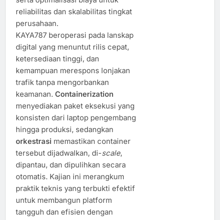
reliabilitas dan skalabilitas tingkat
perusahaan.
KAYA787 beroperasi pada lanskap
digital yang menuntut rilis cepat,
ketersediaan tinggi, dan
kemampuan merespons lonjakan
trafik tanpa mengorbankan
keamanan.
Containerization
menyediakan paket eksekusi yang
konsisten dari laptop pengembang
hingga produksi, sedangkan
orkestrasi
memastikan container
tersebut dijadwalkan, di-
scale
,
dipantau, dan dipulihkan secara
otomatis. Kajian ini merangkum
praktik teknis yang terbukti efektif
untuk membangun platform
tangguh dan efisien dengan