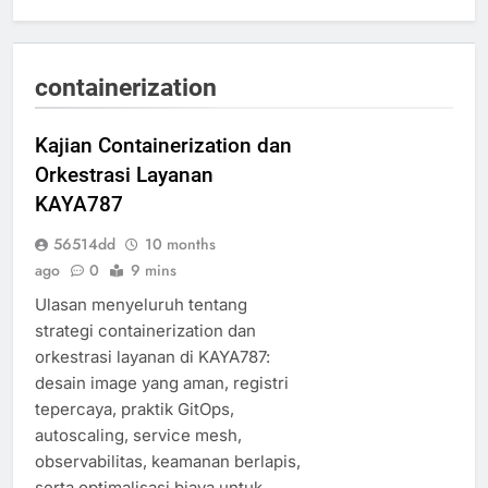
containerization
Kajian Containerization dan
Orkestrasi Layanan
KAYA787
56514dd
10 months
ago
0
9 mins
Ulasan menyeluruh tentang
strategi containerization dan
orkestrasi layanan di KAYA787:
desain image yang aman, registri
tepercaya, praktik GitOps,
autoscaling, service mesh,
observabilitas, keamanan berlapis,
serta optimalisasi biaya untuk