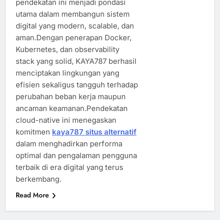
pendekatan ini menjadi pondasi
utama dalam membangun sistem
digital yang modern, scalable, dan
aman.Dengan penerapan Docker,
Kubernetes, dan observability
stack yang solid, KAYA787 berhasil
menciptakan lingkungan yang
efisien sekaligus tangguh terhadap
perubahan beban kerja maupun
ancaman keamanan.Pendekatan
cloud-native ini menegaskan
komitmen
kaya787 situs alternatif
dalam menghadirkan performa
optimal dan pengalaman pengguna
terbaik di era digital yang terus
berkembang.
Read More