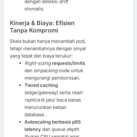
dengan deteksi
drift
otomatis.
Kinerja & Biaya: Efisien
Tanpa Kompromi
Skala bukan hanya menambah pod,
tetapi menambahnya dengan sinyal
yang tepat dan biaya terukur:
Right-sizing
requests/limits
dan
binpacking
node untuk
mengurangi pemborosan.
Tiered caching
(edge/gateway) serta
read-
replica
di jalur baca panas
menurunkan beban
database.
Autoscaling berbasis p95
latency
dan
queue depth
(bukan CPU semata) agar