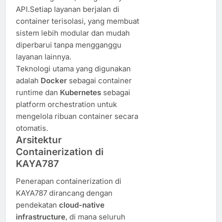
API.Setiap layanan berjalan di
container terisolasi, yang membuat
sistem lebih modular dan mudah
diperbarui tanpa mengganggu
layanan lainnya.
Teknologi utama yang digunakan
adalah
Docker
sebagai container
runtime dan
Kubernetes
sebagai
platform orchestration untuk
mengelola ribuan container secara
otomatis.
Arsitektur
Containerization di
KAYA787
Penerapan containerization di
KAYA787 dirancang dengan
pendekatan
cloud-native
infrastructure
, di mana seluruh