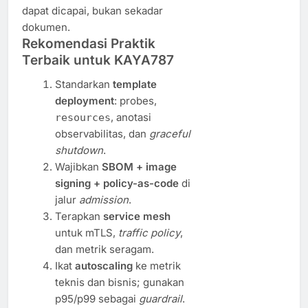
dapat dicapai, bukan sekadar
dokumen.
Rekomendasi Praktik
Terbaik untuk KAYA787
Standarkan
template
deployment
: probes,
, anotasi
resources
observabilitas, dan
graceful
shutdown
.
Wajibkan
SBOM + image
signing + policy-as-code
di
jalur
admission
.
Terapkan
service mesh
untuk mTLS,
traffic policy
,
dan metrik seragam.
Ikat
autoscaling
ke metrik
teknis dan bisnis; gunakan
p95/p99 sebagai
guardrail
.