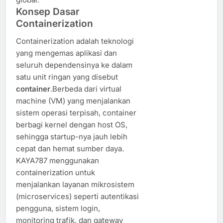
Konsep Dasar
Containerization
Containerization adalah teknologi
yang mengemas aplikasi dan
seluruh dependensinya ke dalam
satu unit ringan yang disebut
container
.Berbeda dari virtual
machine (VM) yang menjalankan
sistem operasi terpisah, container
berbagi kernel dengan host OS,
sehingga startup-nya jauh lebih
cepat dan hemat sumber daya.
KAYA787 menggunakan
containerization untuk
menjalankan layanan mikrosistem
(microservices) seperti autentikasi
pengguna, sistem login,
monitoring trafik, dan gateway