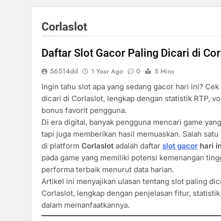
Corlaslot
Daftar Slot Gacor Paling Dicari di Corl
56514dd
1 Year Ago
0
5 Mins
Ingin tahu slot apa yang sedang gacor hari ini? Cek 
dicari di Corlaslot, lengkap dengan statistik RTP, vola
bonus favorit pengguna.
Di era digital, banyak pengguna mencari game yan
tapi juga memberikan hasil memuaskan. Salah satu
di platform
Corlaslot
adalah daftar
slot gacor
hari in
pada game yang memiliki potensi kemenangan ting
performa terbaik menurut data harian.
Artikel ini menyajikan ulasan tentang slot paling dicar
Corlaslot, lengkap dengan penjelasan fitur, statistik
dalam memanfaatkannya.