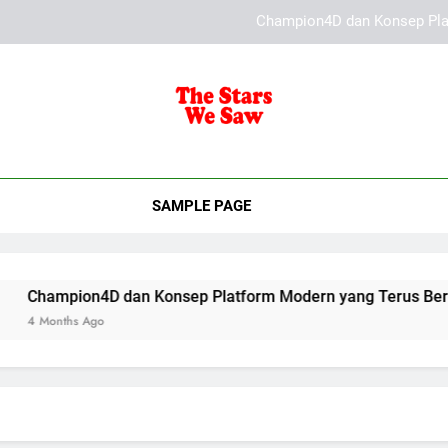
Champion4D dan Konsep Pla
Masa Depan Robotika dalam Kehidupan Manu
Bagaimana Situs Toto Me
 Stars We Saw
[Nama Brand] dan Evolusi Link Akses dalam
rita Perjalanan Dan Fotografi Inspiratif Di The Stars We Saw.
Champion4D dan Konsep Pla
SAMPLE PAGE
Masa Depan Robotika dalam Kehidupan Manu
Bagaimana Situs Toto Me
n4D dan Konsep Platform Modern yang Terus Berkembang
Ago