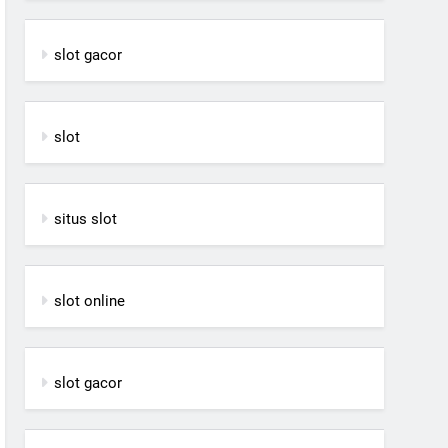
slot gacor
slot
situs slot
slot online
slot gacor