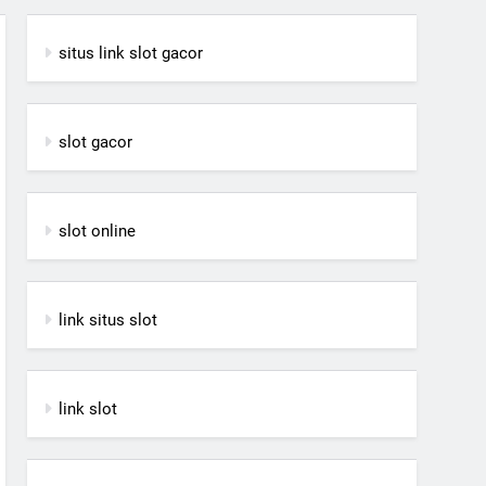
situs link slot gacor
slot gacor
slot online
link situs slot
link slot