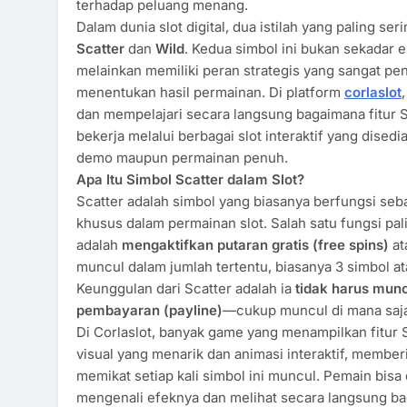
terhadap peluang menang.
Dalam dunia slot digital, dua istilah yang paling se
Scatter
dan
Wild
. Kedua simbol ini bukan sekadar e
melainkan memiliki peran strategis yang sangat pe
menentukan hasil permainan. Di platform
corlaslot
dan mempelajari secara langsung bagaimana fitur S
bekerja melalui berbagai slot interaktif yang dised
demo maupun permainan penuh.
Apa Itu Simbol Scatter dalam Slot?
Scatter adalah simbol yang biasanya berfungsi seba
khusus dalam permainan slot. Salah satu fungsi pa
adalah
mengaktifkan putaran gratis (free spins)
at
muncul dalam jumlah tertentu, biasanya 3 simbol atau
Keunggulan dari Scatter adalah ia
tidak harus munc
pembayaran (payline)
—cukup muncul di mana saja
Di Corlaslot, banyak game yang menampilkan fitur 
visual yang menarik dan animasi interaktif, member
memikat setiap kali simbol ini muncul. Pemain bis
mengenali efeknya dan melihat secara langsung b