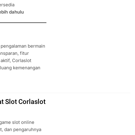
ersedia
ebih dahulu
k pengalaman bermain
nsparan, fitur
ktif, Corlaslot
luang kemenangan
t Slot Corlaslot
game slot online
aat, dan pengaruhnya