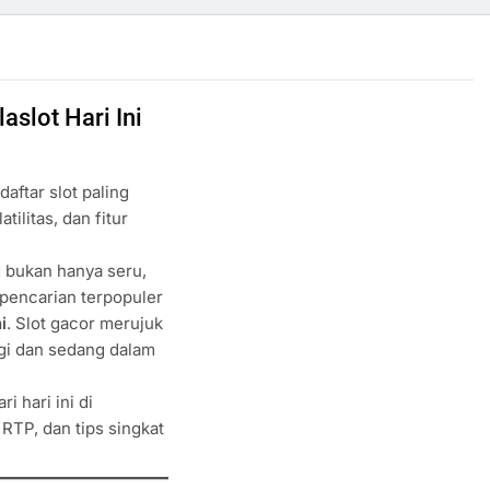
aslot Hari Ini
daftar slot paling
tilitas, dan fitur
g bukan hanya seru,
 pencarian terpopuler
i
. Slot gacor merujuk
gi dan sedang dalam
i hari ini di
 RTP, dan tips singkat