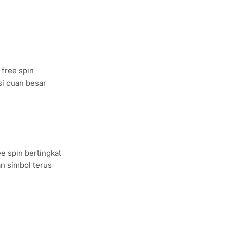
 free spin
si cuan besar
ee spin bertingkat
n simbol terus