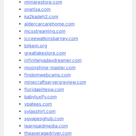
mimarestore.com
onetisa.com
ka2kadeh2.com
aldercarcarehome.com
mcsstreaming.com
jcceewatkinsbarney.com
bilkem.org
greatlakeslore.com
infinitelyadaydreamer.com
moonshine-master.com
findomwebcams.com
minecraftserversreview.com
floridaelitesw.com
babyluxify.com
vpatees.com
sylasshirt.com
sgvapesghub.com
learnpaidmedia.com
theaveragedriver.com