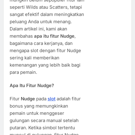
seperti Wilds atau Scatters, tetapi
sangat efektif dalam meningkatkan
peluang Anda untuk menang.
Dalam artikel ini, kami akan
membahas
apa itu fitur Nudge
,
bagaimana cara kerjanya, dan
mengapa slot dengan fitur Nudge
sering kali memberikan
kemenangan yang lebih baik bagi
para pemain.
Apa Itu Fitur Nudge?
Fitur
Nudge
pada
slot
adalah fitur
bonus yang memungkinkan
pemain untuk menggeser
gulungan secara manual setelah
putaran. Ketika simbol tertentu
muncul di gulungan, fitur Nudge