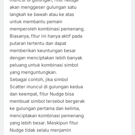
akan menggeser gulungan satu
langkah ke bawah atau ke atas
untuk membantu pemain
memperoleh kombinasi pemenang.
Biasanya, fitur ini hanya aktif pada
putaran tertentu dan dapat
memberikan keuntungan besar
dengan menciptakan lebih banyak
peluang untuk kombinasi simbol
yang menguntungkan.
Sebagai contoh, jika simbol
Scatter muncul di gulungan kedua
dan keempat, fitur Nudge bisa
membuat simbol tersebut bergerak
ke gulungan pertama dan kelima,
menciptakan kombinasi pemenang
yang lebih besar. Meskipun fitur
Nudge tidak selalu menjamin