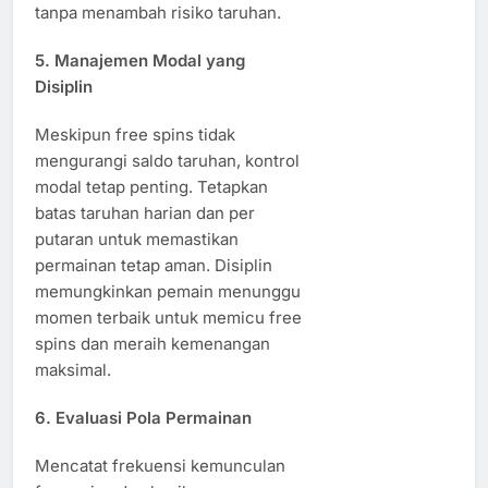
tanpa menambah risiko taruhan.
5. Manajemen Modal yang
Disiplin
Meskipun free spins tidak
mengurangi saldo taruhan, kontrol
modal tetap penting. Tetapkan
batas taruhan harian dan per
putaran untuk memastikan
permainan tetap aman. Disiplin
memungkinkan pemain menunggu
momen terbaik untuk memicu free
spins dan meraih kemenangan
maksimal.
6. Evaluasi Pola Permainan
Mencatat frekuensi kemunculan