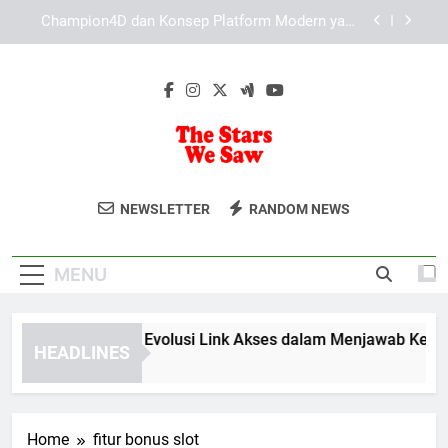
Skip
Masa Depan Robotika dalam Kehidupan Manusia:
to
Peluang, Inovasi, dan Tantangan
content
Bagaimana Situs Toto Mengelola Data Pengguna
Secara Efisien
[Nama Brand] dan Evolusi Link Akses dalam
Menjawab Kebutuhan Pengguna Modern
Champion4D dan Konsep Platform Modern yang
Terus Berkembang
The Stars We
Temukan Cerita Perjalanan Dan
Masa Depan Robotika dalam Kehidupan Manusia:
NEWSLETTER
RANDOM NEWS
Peluang, Inovasi, dan Tantangan
Saw
Fotografi Inspiratif Di The Stars We Saw.
Bagaimana Situs Toto Mengelola Data Pengguna
Panduan Untuk Menjelajahi Dunia.
Secara Efisien
MENU
ama Brand] dan Evolusi Link Akses dalam Menjawab Kebutu
HEADLINES
Months Ago
Home
fitur bonus slot