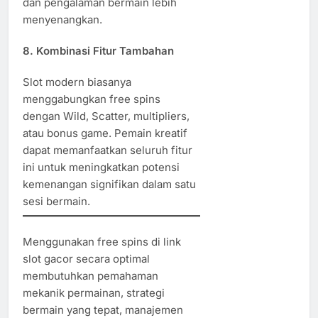
dan pengalaman bermain lebih
menyenangkan.
8. Kombinasi Fitur Tambahan
Slot modern biasanya
menggabungkan free spins
dengan Wild, Scatter, multipliers,
atau bonus game. Pemain kreatif
dapat memanfaatkan seluruh fitur
ini untuk meningkatkan potensi
kemenangan signifikan dalam satu
sesi bermain.
Menggunakan free spins di link
slot gacor secara optimal
membutuhkan pemahaman
mekanik permainan, strategi
bermain yang tepat, manajemen