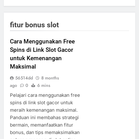
fitur bonus slot
Cara Menggunakan Free
Spins di Link Slot Gacor
untuk Kemenangan
Maksimal
56514dd
8 months
ago
0
6 mins
Pelajari cara menggunakan free
spins di link slot gacor untuk
meraih kemenangan maksimal.
Panduan ini membahas strategi
bermain, memanfaatkan fitur
bonus, dan tips memaksimalkan