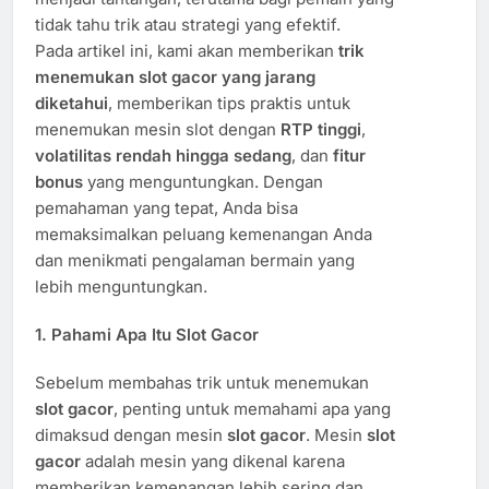
tidak tahu trik atau strategi yang efektif.
Pada artikel ini, kami akan memberikan
trik
menemukan slot gacor yang jarang
diketahui
, memberikan tips praktis untuk
menemukan mesin slot dengan
RTP tinggi
,
volatilitas rendah hingga sedang
, dan
fitur
bonus
yang menguntungkan. Dengan
pemahaman yang tepat, Anda bisa
memaksimalkan peluang kemenangan Anda
dan menikmati pengalaman bermain yang
lebih menguntungkan.
1.
Pahami Apa Itu Slot Gacor
Sebelum membahas trik untuk menemukan
slot gacor
, penting untuk memahami apa yang
dimaksud dengan mesin
slot gacor
. Mesin
slot
gacor
adalah mesin yang dikenal karena
memberikan kemenangan lebih sering dan