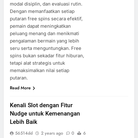
modal disiplin, dan evaluasi rutin.
Dengan memanfaatkan setiap
putaran free spins secara efektif,
pemain dapat meningkatkan
peluang menang dan menikmati
pengalaman bermain yang lebih
seru serta menguntungkan. Free
spins bukan sekadar fitur hiburan,
tetapi alat strategis untuk
memaksimalkan nilai setiap
putaran.
Read More
Kenali Slot dengan Fitur
Nudge untuk Kemenangan
Lebih Baik
56514dd
2 years ago
0
6