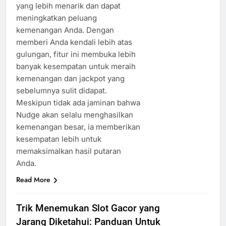
yang lebih menarik dan dapat
meningkatkan peluang
kemenangan Anda. Dengan
memberi Anda kendali lebih atas
gulungan, fitur ini membuka lebih
banyak kesempatan untuk meraih
kemenangan dan jackpot yang
sebelumnya sulit didapat.
Meskipun tidak ada jaminan bahwa
Nudge akan selalu menghasilkan
kemenangan besar, ia memberikan
kesempatan lebih untuk
memaksimalkan hasil putaran
Anda.
Read More
Trik Menemukan Slot Gacor yang
Jarang Diketahui: Panduan Untuk