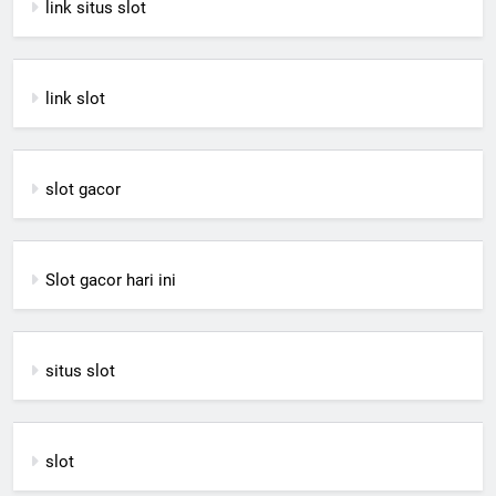
link situs slot
link slot
slot gacor
Slot gacor hari ini
situs slot
slot