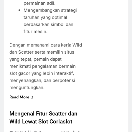
permainan adil.
Mengembangkan strategi
taruhan yang optimal
berdasarkan simbol dan
fitur mesin.
Dengan memahami cara kerja Wild
dan Scatter serta memilih situs
yang tepat, pemain dapat
menikmati pengalaman bermain
slot gacor yang lebih interaktif,
menyenangkan, dan berpotensi
menguntungkan.
Read More
Mengenal Fitur Scatter dan
Wild Lewat Slot Corlaslot