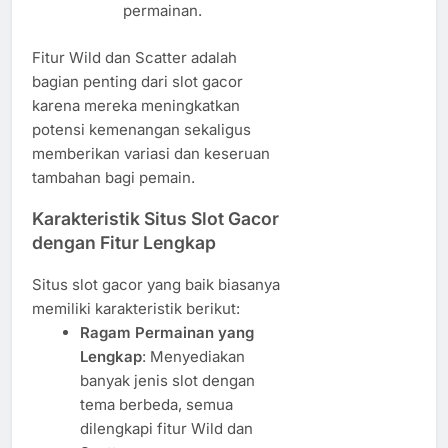
permainan.
Fitur Wild dan Scatter adalah
bagian penting dari slot gacor
karena mereka meningkatkan
potensi kemenangan sekaligus
memberikan variasi dan keseruan
tambahan bagi pemain.
Karakteristik Situs Slot Gacor
dengan Fitur Lengkap
Situs slot gacor yang baik biasanya
memiliki karakteristik berikut:
Ragam Permainan yang
Lengkap
: Menyediakan
banyak jenis slot dengan
tema berbeda, semua
dilengkapi fitur Wild dan