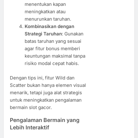
menentukan kapan
meningkatkan atau
menurunkan taruhan.
Kombinasikan dengan
Strategi Taruhan
: Gunakan
batas taruhan yang sesuai
agar fitur bonus memberi
keuntungan maksimal tanpa
risiko modal cepat habis.
Dengan tips ini, fitur Wild dan
Scatter bukan hanya elemen visual
menarik, tetapi juga alat strategis
untuk meningkatkan pengalaman
bermain slot gacor.
Pengalaman Bermain yang
Lebih Interaktif