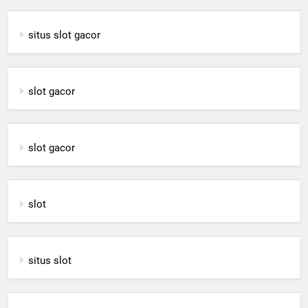
situs slot gacor
slot gacor
slot gacor
slot
situs slot