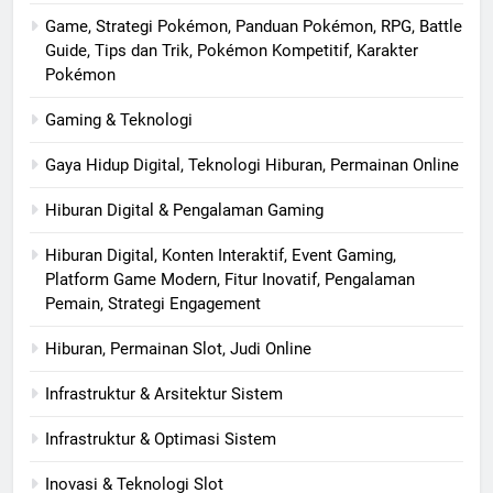
Game, Strategi Pokémon, Panduan Pokémon, RPG, Battle
Guide, Tips dan Trik, Pokémon Kompetitif, Karakter
Pokémon
Gaming & Teknologi
Gaya Hidup Digital, Teknologi Hiburan, Permainan Online
Hiburan Digital & Pengalaman Gaming
Hiburan Digital, Konten Interaktif, Event Gaming,
Platform Game Modern, Fitur Inovatif, Pengalaman
Pemain, Strategi Engagement
Hiburan, Permainan Slot, Judi Online
Infrastruktur & Arsitektur Sistem
Infrastruktur & Optimasi Sistem
Inovasi & Teknologi Slot