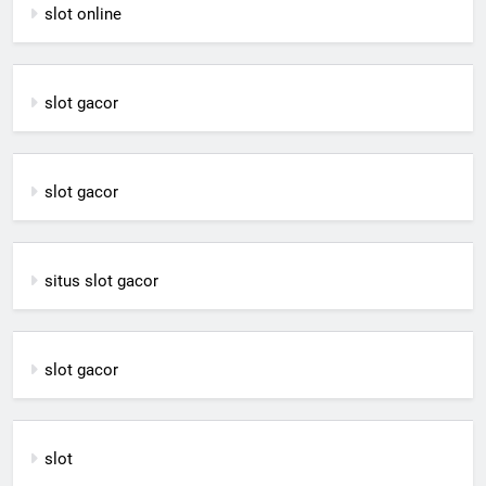
slot online
slot gacor
slot gacor
situs slot gacor
slot gacor
slot