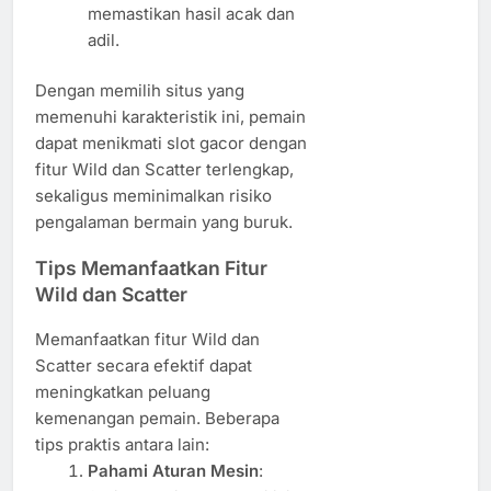
memastikan hasil acak dan
adil.
Dengan memilih situs yang
memenuhi karakteristik ini, pemain
dapat menikmati slot gacor dengan
fitur Wild dan Scatter terlengkap,
sekaligus meminimalkan risiko
pengalaman bermain yang buruk.
Tips Memanfaatkan Fitur
Wild dan Scatter
Memanfaatkan fitur Wild dan
Scatter secara efektif dapat
meningkatkan peluang
kemenangan pemain. Beberapa
tips praktis antara lain:
Pahami Aturan Mesin
: