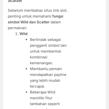
Scatter
Sebelum membahas situs link slot,
penting untuk memahami
fungsi
simbol Wild dan Scatter
dalam
permainan:
Wild
:
Bertindak sebagai
pengganti simbol lain
untuk membentuk
kombinasi
kemenangan.
Membantu pemain
mendapatkan payline
yang lebih mudah
tercapai.
Beberapa Wild
memiliki fitur
tambahan seperti