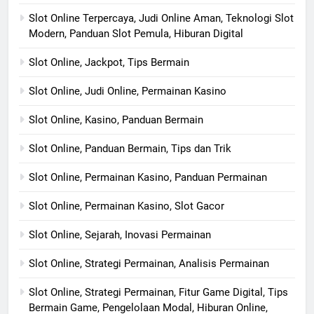
Slot Online Terpercaya, Judi Online Aman, Teknologi Slot
Modern, Panduan Slot Pemula, Hiburan Digital
Slot Online, Jackpot, Tips Bermain
Slot Online, Judi Online, Permainan Kasino
Slot Online, Kasino, Panduan Bermain
Slot Online, Panduan Bermain, Tips dan Trik
Slot Online, Permainan Kasino, Panduan Permainan
Slot Online, Permainan Kasino, Slot Gacor
Slot Online, Sejarah, Inovasi Permainan
Slot Online, Strategi Permainan, Analisis Permainan
Slot Online, Strategi Permainan, Fitur Game Digital, Tips
Bermain Game, Pengelolaan Modal, Hiburan Online,