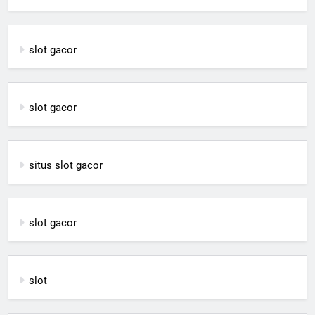
slot gacor
slot gacor
situs slot gacor
slot gacor
slot