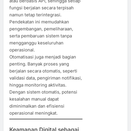
atau berbasis API, sehingga setiap
fungsi berjalan secara terpisah
namun tetap terintegrasi.
Pendekatan ini memudahkan
pengembangan, pemeliharaan,
serta pembaruan sistem tanpa
mengganggu keseluruhan
operasional.
Otomatisasi juga menjadi bagian
penting. Banyak proses yang
berjalan secara otomatis, seperti
validasi data, pengiriman notifikasi,
hingga monitoring aktivitas.
Dengan sistem otomatis, potensi
kesalahan manual dapat
diminimalkan dan efisiensi
operasional meningkat.
Keamanan Digital sebagai