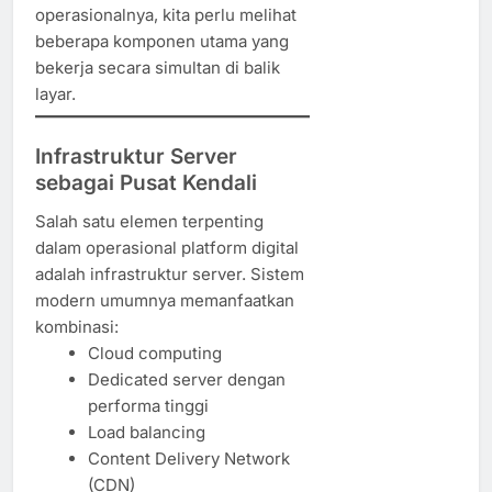
operasionalnya, kita perlu melihat
beberapa komponen utama yang
bekerja secara simultan di balik
layar.
Infrastruktur Server
sebagai Pusat Kendali
Salah satu elemen terpenting
dalam operasional platform digital
adalah infrastruktur server. Sistem
modern umumnya memanfaatkan
kombinasi:
Cloud computing
Dedicated server dengan
performa tinggi
Load balancing
Content Delivery Network
(CDN)