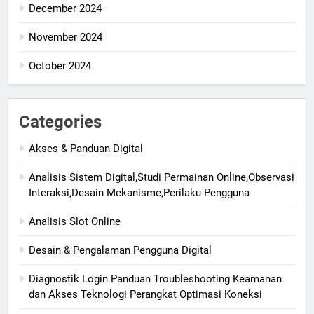
December 2024
November 2024
October 2024
Categories
Akses & Panduan Digital
Analisis Sistem Digital,Studi Permainan Online,Observasi
Interaksi,Desain Mekanisme,Perilaku Pengguna
Analisis Slot Online
Desain & Pengalaman Pengguna Digital
Diagnostik Login Panduan Troubleshooting Keamanan
dan Akses Teknologi Perangkat Optimasi Koneksi