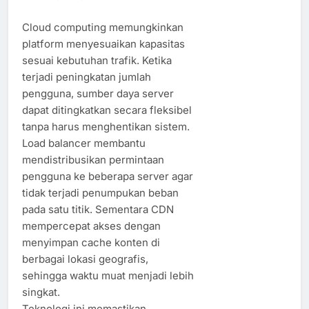
Cloud computing memungkinkan
platform menyesuaikan kapasitas
sesuai kebutuhan trafik. Ketika
terjadi peningkatan jumlah
pengguna, sumber daya server
dapat ditingkatkan secara fleksibel
tanpa harus menghentikan sistem.
Load balancer membantu
mendistribusikan permintaan
pengguna ke beberapa server agar
tidak terjadi penumpukan beban
pada satu titik. Sementara CDN
mempercepat akses dengan
menyimpan cache konten di
berbagai lokasi geografis,
sehingga waktu muat menjadi lebih
singkat.
Teknologi ini memastikan