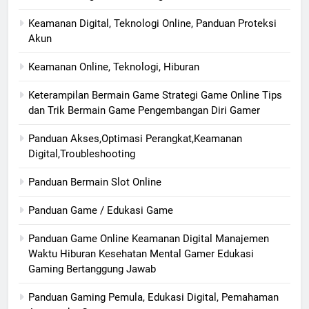
Keamanan Digital, Teknologi Online, Panduan Proteksi
Akun
Keamanan Online, Teknologi, Hiburan
Keterampilan Bermain Game Strategi Game Online Tips
dan Trik Bermain Game Pengembangan Diri Gamer
Panduan Akses,Optimasi Perangkat,Keamanan
Digital,Troubleshooting
Panduan Bermain Slot Online
Panduan Game / Edukasi Game
Panduan Game Online Keamanan Digital Manajemen
Waktu Hiburan Kesehatan Mental Gamer Edukasi
Gaming Bertanggung Jawab
Panduan Gaming Pemula, Edukasi Digital, Pemahaman