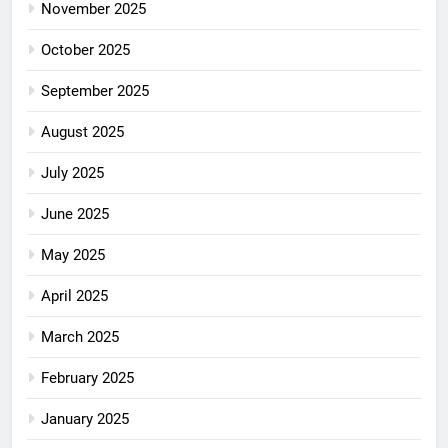
November 2025
October 2025
September 2025
August 2025
July 2025
June 2025
May 2025
April 2025
March 2025
February 2025
January 2025