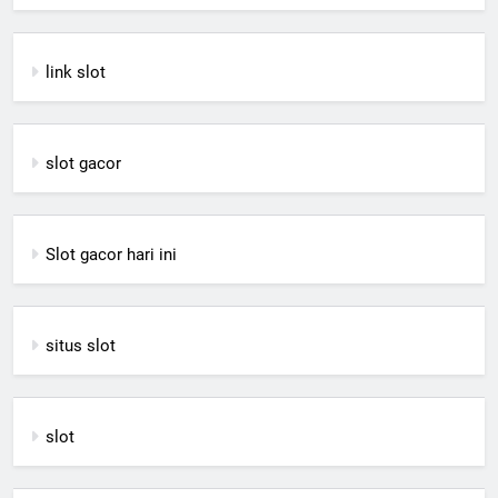
link slot
slot gacor
Slot gacor hari ini
situs slot
slot