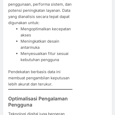
penggunaan, performa sistem, dan
potensi peningkatan layanan. Data
yang dianalisis secara tepat dapat
digunakan untuk:
Mengoptimalkan kecepatan
akses
Meningkatkan desain
antarmuka
Menyesuaikan fitur sesuai
kebutuhan pengguna
Pendekatan berbasis data ini
membuat pengambilan keputusan
lebih akurat dan terukur.
Optimalisasi Pengalaman
Pengguna
Teknologi digital juga berperan