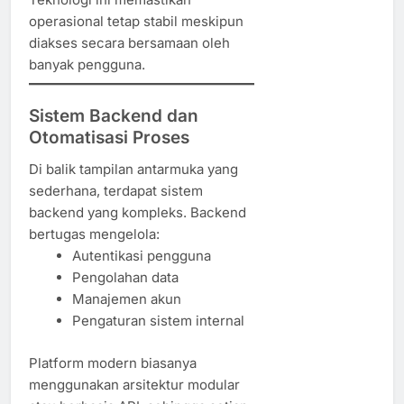
operasional tetap stabil meskipun
diakses secara bersamaan oleh
banyak pengguna.
Sistem Backend dan
Otomatisasi Proses
Di balik tampilan antarmuka yang
sederhana, terdapat sistem
backend yang kompleks. Backend
bertugas mengelola:
Autentikasi pengguna
Pengolahan data
Manajemen akun
Pengaturan sistem internal
Platform modern biasanya
menggunakan arsitektur modular