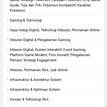
Guide, Tips dan Trik, Pokémon Kompetitif, Karakter
Pokémon
Gaming & Teknologi
Gaya Hidup Digital, Teknologi Hiburan, Permainan Online
Hiburan Digital & Pengalaman Gaming
Hiburan Digital, Konten Interaktif, Event Gaming,
Platform Game Modern, Fitur Inovatif, Pengalaman
Pemain, Strategi Engagement
Hiburan, Permainan Slot, Judi Online
Infrastruktur & Arsitektur Sistem
Infrastruktur & Optimasi Sistem
Inovasi & Teknologi Slot