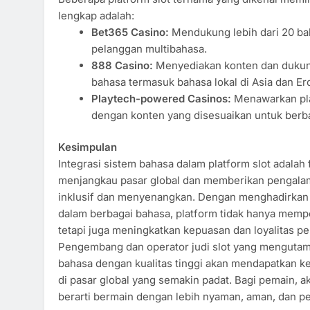
lengkap adalah:
Bet365 Casino:
Mendukung lebih dari 20 ba
pelanggan multibahasa.
888 Casino:
Menyediakan konten dan dukun
bahasa termasuk bahasa lokal di Asia dan Er
Playtech-powered Casinos:
Menawarkan pla
dengan konten yang disesuaikan untuk berba
Kesimpulan
Integrasi sistem bahasa dalam platform slot adalah 
menjangkau pasar global dan memberikan pengala
inklusif dan menyenangkan. Dengan menghadirkan 
dalam berbagai bahasa, platform tidak hanya memp
tetapi juga meningkatkan kepuasan dan loyalitas p
Pengembang dan operator judi slot yang mengutam
bahasa dengan kualitas tinggi akan mendapatkan k
di pasar global yang semakin padat. Bagi pemain, a
berarti bermain dengan lebih nyaman, aman, dan per