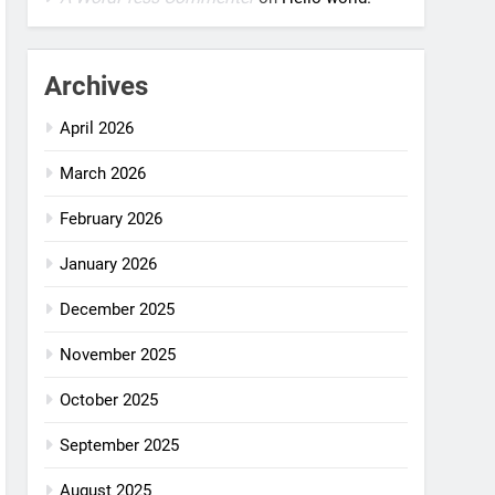
Archives
April 2026
March 2026
February 2026
January 2026
December 2025
November 2025
October 2025
September 2025
August 2025