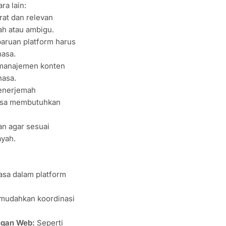
ra lain:
at dan relevan
ah atau ambigu.
aruan platform harus
hasa.
manajemen konten
asa.
enerjemah
hasa membutuhkan
n agar sesuai
ayah.
asa dalam platform
udahkan koordinasi
ngan Web:
Seperti