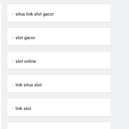
situs link slot gacor
slot gacor
slot online
link situs slot
link slot