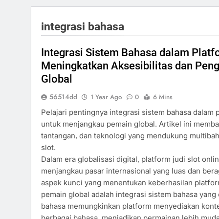
integrasi bahasa
Integrasi Sistem Bahasa dalam Platf
Meningkatkan Aksesibilitas dan Pe
Global
56514dd
1 Year Ago
0
6 Mins
Pelajari pentingnya integrasi sistem bahasa dalam p
untuk menjangkau pemain global. Artikel ini memb
tantangan, dan teknologi yang mendukung multibaha
slot.
Dalam era globalisasi digital, platform judi slot onl
menjangkau pasar internasional yang luas dan bera
aspek kunci yang menentukan keberhasilan platfor
pemain global adalah integrasi sistem bahasa yang 
bahasa memungkinkan platform menyediakan konte
berbagai bahasa, menjadikan permainan lebih mud