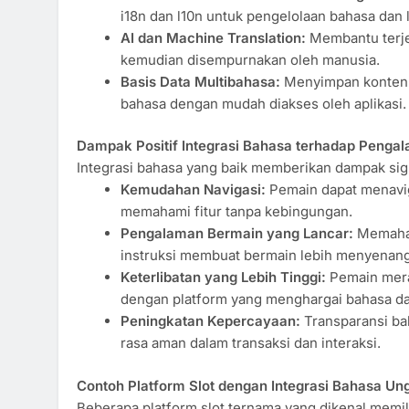
i18n dan l10n untuk pengelolaan bahasa dan l
AI dan Machine Translation:
Membantu terj
kemudian disempurnakan oleh manusia.
Basis Data Multibahasa:
Menyimpan konten 
bahasa dengan mudah diakses oleh aplikasi.
Dampak Positif Integrasi Bahasa terhadap Peng
Integrasi bahasa yang baik memberikan dampak signi
Kemudahan Navigasi:
Pemain dapat menavig
memahami fitur tanpa kebingungan.
Pengalaman Bermain yang Lancar:
Memaham
instruksi membuat bermain lebih menyenang
Keterlibatan yang Lebih Tinggi:
Pemain mera
dengan platform yang menghargai bahasa d
Peningkatan Kepercayaan:
Transparansi ba
rasa aman dalam transaksi dan interaksi.
Contoh Platform Slot dengan Integrasi Bahasa Un
Beberapa platform slot ternama yang dikenal memil