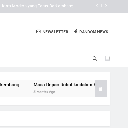
tform Modern yang Terus Berkembang
sia: Peluang, Inovasi, dan Tantangan
ngelola Data Pengguna Secara Efisien
NEWSLETTER
RANDOM NEWS
 Menjawab Kebutuhan Pengguna Modern
 Panduan Untuk Menjelajahi Dunia.
tform Modern yang Terus Berkembang
sia: Peluang, Inovasi, dan Tantangan
ngelola Data Pengguna Secara Efisien
Masa Depan Robotika dalam Kehidupan Manusia: Peluang,
5 Months Ago