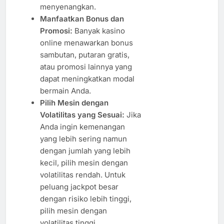
menyenangkan.​
Manfaatkan Bonus dan
Promosi:
Banyak kasino
online menawarkan bonus
sambutan, putaran gratis,
atau promosi lainnya yang
dapat meningkatkan modal
bermain Anda.​
Pilih Mesin dengan
Volatilitas yang Sesuai:
Jika
Anda ingin kemenangan
yang lebih sering namun
dengan jumlah yang lebih
kecil, pilih mesin dengan
volatilitas rendah. Untuk
peluang jackpot besar
dengan risiko lebih tinggi,
pilih mesin dengan
volatilitas tinggi.​