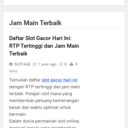
Jam Main Terbaik
Daftar Slot Gacor Hari Ini:
RTP Tertinggi dan Jam Main
Terbaik
56514dd
1 year ago
0
5
mins
Temukan daftar
slot gacor hari ini
dengan RTP tertinggi dan jam main
terbaik. Pelajari slot mana yang
memberikan peluang kemenangan
besar dan waktu optimal untuk
bermain.
Dalam dunia permainan slot online,
mencari mesin yang memberikan