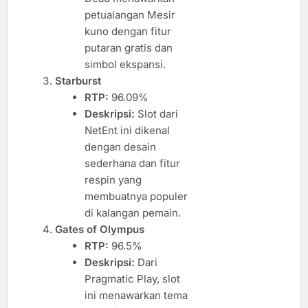
petualangan Mesir
kuno dengan fitur
putaran gratis dan
simbol ekspansi.​
Starburst
RTP:
96.09%​
Deskripsi:
Slot dari
NetEnt ini dikenal
dengan desain
sederhana dan fitur
respin yang
membuatnya populer
di kalangan pemain.​
Gates of Olympus
RTP:
96.5%​
Deskripsi:
Dari
Pragmatic Play, slot
ini menawarkan tema