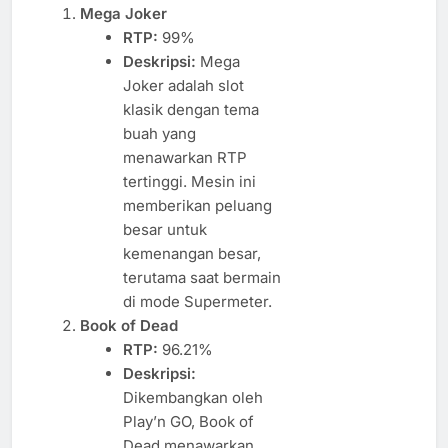
Mega Joker
RTP:
99%​
Deskripsi:
Mega
Joker adalah slot
klasik dengan tema
buah yang
menawarkan RTP
tertinggi. Mesin ini
memberikan peluang
besar untuk
kemenangan besar,
terutama saat bermain
di mode Supermeter.
Book of Dead
RTP:
96.21%​
Deskripsi:
Dikembangkan oleh
Play’n GO, Book of
Dead menawarkan