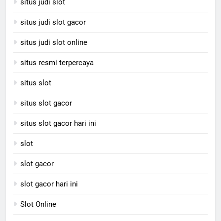
situs judi slot
situs judi slot gacor
situs judi slot online
situs resmi terpercaya
situs slot
situs slot gacor
situs slot gacor hari ini
slot
slot gacor
slot gacor hari ini
Slot Online