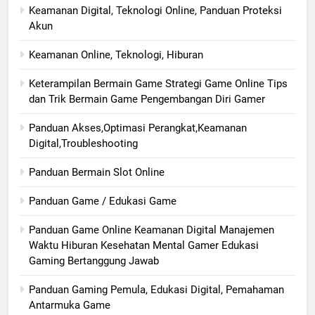
Keamanan Digital, Teknologi Online, Panduan Proteksi
Akun
Keamanan Online, Teknologi, Hiburan
Keterampilan Bermain Game Strategi Game Online Tips
dan Trik Bermain Game Pengembangan Diri Gamer
Panduan Akses,Optimasi Perangkat,Keamanan
Digital,Troubleshooting
Panduan Bermain Slot Online
Panduan Game / Edukasi Game
Panduan Game Online Keamanan Digital Manajemen
Waktu Hiburan Kesehatan Mental Gamer Edukasi
Gaming Bertanggung Jawab
Panduan Gaming Pemula, Edukasi Digital, Pemahaman
Antarmuka Game