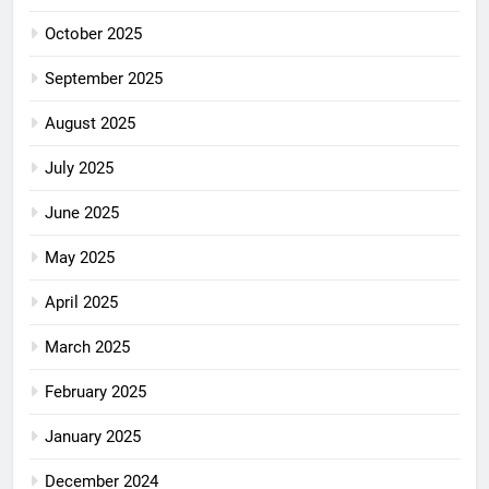
October 2025
September 2025
August 2025
July 2025
June 2025
May 2025
April 2025
March 2025
February 2025
January 2025
December 2024