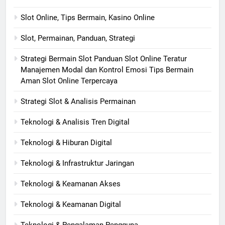
Slot Online, Tips Bermain, Kasino Online
Slot, Permainan, Panduan, Strategi
Strategi Bermain Slot Panduan Slot Online Teratur
Manajemen Modal dan Kontrol Emosi Tips Bermain
Aman Slot Online Terpercaya
Strategi Slot & Analisis Permainan
Teknologi & Analisis Tren Digital
Teknologi & Hiburan Digital
Teknologi & Infrastruktur Jaringan
Teknologi & Keamanan Akses
Teknologi & Keamanan Digital