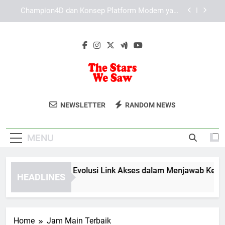
Skip
Masa Depan Robotika dalam Kehidupan Manusia:
to
Peluang, Inovasi, dan Tantangan
content
Bagaimana Situs Toto Mengelola Data Pengguna
Secara Efisien
[Nama Brand] dan Evolusi Link Akses dalam
Menjawab Kebutuhan Pengguna Modern
Champion4D dan Konsep Platform Modern yang
Terus Berkembang
The Stars We
Temukan Cerita Perjalanan Dan
Masa Depan Robotika dalam Kehidupan Manusia:
NEWSLETTER
RANDOM NEWS
Peluang, Inovasi, dan Tantangan
Saw
Fotografi Inspiratif Di The Stars We Saw.
Bagaimana Situs Toto Mengelola Data Pengguna
Panduan Untuk Menjelajahi Dunia.
Secara Efisien
MENU
Nama Brand] dan Evolusi Link Akses dalam Menjawab Kebutu
HEADLINES
Months Ago
Home
Jam Main Terbaik