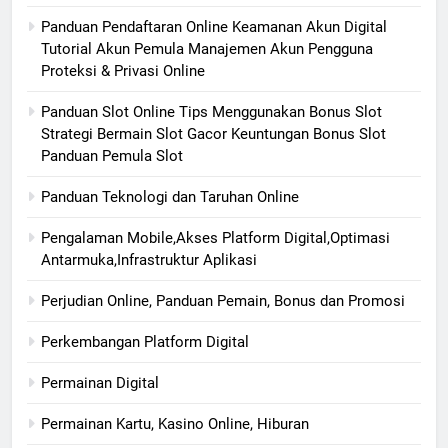
Panduan Pendaftaran Online Keamanan Akun Digital
Tutorial Akun Pemula Manajemen Akun Pengguna
Proteksi & Privasi Online
Panduan Slot Online Tips Menggunakan Bonus Slot
Strategi Bermain Slot Gacor Keuntungan Bonus Slot
Panduan Pemula Slot
Panduan Teknologi dan Taruhan Online
Pengalaman Mobile,Akses Platform Digital,Optimasi
Antarmuka,Infrastruktur Aplikasi
Perjudian Online, Panduan Pemain, Bonus dan Promosi
Perkembangan Platform Digital
Permainan Digital
Permainan Kartu, Kasino Online, Hiburan