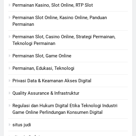
Permainan Kasino, Slot Online, RTP Slot
Permainan Slot Online, Kasino Online, Panduan
Permainan
Permainan Slot, Casino Online, Strategi Permainan,
Teknologi Permainan
Permainan Slot, Game Online
Permainan, Edukasi, Teknologi
Privasi Data & Keamanan Akses Digital
Quality Assurance & Infrastruktur
Regulasi dan Hukum Digital Etika Teknologi Industri
Game Online Perlindungan Konsumen Digital
situs judi