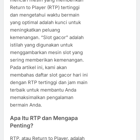
Return to Player (RTP) tertinggi
dan mengetahui waktu bermain
yang optimal adalah kunci untuk
meningkatkan peluang
kemenangan. “Slot gacor” adalah
istilah yang digunakan untuk
menggambarkan mesin slot yang
sering memberikan kemenangan.
Pada artikel ini, kami akan
membahas daftar slot gacor hari ini
dengan RTP tertinggi dan jam main
terbaik untuk membantu Anda
memaksimalkan pengalaman
bermain Anda.​
Apa Itu RTP dan Mengapa
Penting?
RTP, atau Return to Player, adalah