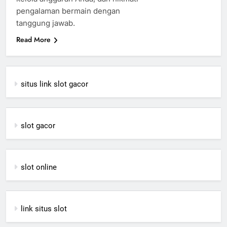
pengalaman bermain dengan
tanggung jawab.​
Read More
situs link slot gacor
slot gacor
slot online
link situs slot