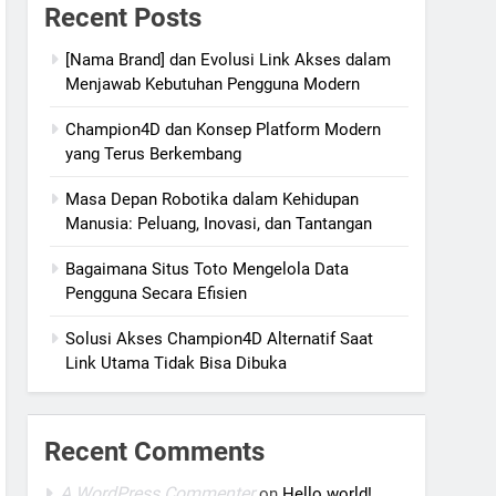
Recent Posts
[Nama Brand] dan Evolusi Link Akses dalam
Menjawab Kebutuhan Pengguna Modern
Champion4D dan Konsep Platform Modern
yang Terus Berkembang
Masa Depan Robotika dalam Kehidupan
Manusia: Peluang, Inovasi, dan Tantangan
Bagaimana Situs Toto Mengelola Data
Pengguna Secara Efisien
Solusi Akses Champion4D Alternatif Saat
Link Utama Tidak Bisa Dibuka
Recent Comments
A WordPress Commenter
on
Hello world!