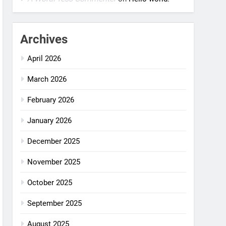
Archives
April 2026
March 2026
February 2026
January 2026
December 2025
November 2025
October 2025
September 2025
August 2025