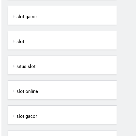
slot gacor
slot
situs slot
slot online
slot gacor