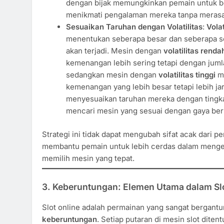
dengan bijak memungkinkan pemain untuk be
menikmati pengalaman mereka tanpa merasa
Sesuaikan Taruhan dengan Volatilitas
:
Volat
menentukan seberapa besar dan seberapa 
akan terjadi. Mesin dengan
volatilitas renda
kemenangan lebih sering tetapi dengan jumla
sedangkan mesin dengan
volatilitas tinggi
me
kemenangan yang lebih besar tetapi lebih ja
menyesuaikan taruhan mereka dengan tingkat 
mencari mesin yang sesuai dengan gaya be
Strategi ini tidak dapat mengubah sifat acak dari pe
membantu pemain untuk lebih cerdas dalam menge
memilih mesin yang tepat.
3.
Keberuntungan: Elemen Utama dalam Slo
Slot online adalah permainan yang sangat bergant
keberuntungan
. Setiap putaran di mesin slot diten