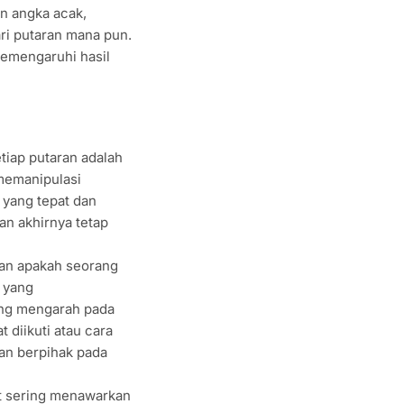
n angka acak,
ari putaran mana pun.
emengaruhi hasil
iap putaran adalah
memanipulasi
 yang tepat dan
n akhirnya tetap
an apakah seorang
 yang
ng mengarah pada
 diikuti atau cara
an berpihak pada
ot sering menawarkan