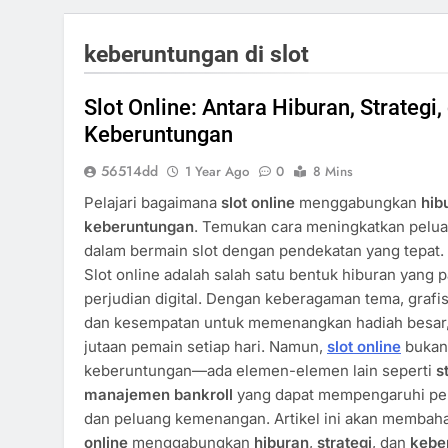
keberuntungan di slot
Slot Online: Antara Hiburan, Strategi,
Keberuntungan
56514dd
1 Year Ago
0
8 Mins
Pelajari bagaimana
slot online
menggabungkan
hib
keberuntungan
. Temukan cara meningkatkan pel
dalam bermain slot dengan pendekatan yang tepat.
Slot online adalah salah satu bentuk hiburan yang p
perjudian digital. Dengan keberagaman tema, grafi
dan kesempatan untuk memenangkan hadiah besar,
jutaan pemain setiap hari. Namun,
slot online
bukan
keberuntungan—ada elemen-elemen lain seperti
s
manajemen bankroll
yang dapat mempengaruhi pe
dan peluang kemenangan. Artikel ini akan memba
online
menggabungkan
hiburan
,
strategi
, dan
kebe