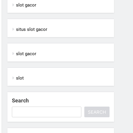
slot gacor
situs slot gacor
slot gacor
slot
Search
SEARCH