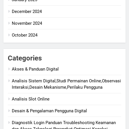
December 2024
November 2024
October 2024
Categories
Akses & Panduan Digital
Analisis Sistem Digital,Studi Permainan Online,Observasi
Interaksi,Desain Mekanisme,Perilaku Pengguna
Analisis Slot Online
Desain & Pengalaman Pengguna Digital
Diagnostik Login Panduan Troubleshooting Keamanan