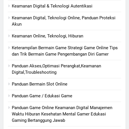
Keamanan Digital & Teknologi Autentikasi
Keamanan Digital, Teknologi Online, Panduan Proteksi
Akun
Keamanan Online, Teknologi, Hiburan
Keterampilan Bermain Game Strategi Game Online Tips
dan Trik Bermain Game Pengembangan Diri Gamer
Panduan Akses,Optimasi Perangkat,Keamanan
Digital,Troubleshooting
Panduan Bermain Slot Online
Panduan Game / Edukasi Game
Panduan Game Online Keamanan Digital Manajemen
Waktu Hiburan Kesehatan Mental Gamer Edukasi
Gaming Bertanggung Jawab