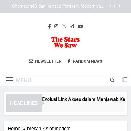
Skip
Masa Depan Robotika dalam Kehidupan Manusia:
to
Peluang, Inovasi, dan Tantangan
content
Bagaimana Situs Toto Mengelola Data Pengguna
Secara Efisien
[Nama Brand] dan Evolusi Link Akses dalam
Menjawab Kebutuhan Pengguna Modern
Champion4D dan Konsep Platform Modern yang
Terus Berkembang
The Stars We
Temukan Cerita Perjalanan Dan
Masa Depan Robotika dalam Kehidupan Manusia:
NEWSLETTER
RANDOM NEWS
Peluang, Inovasi, dan Tantangan
Saw
Fotografi Inspiratif Di The Stars We Saw.
Bagaimana Situs Toto Mengelola Data Pengguna
Panduan Untuk Menjelajahi Dunia.
Secara Efisien
MENU
ama Brand] dan Evolusi Link Akses dalam Menjawab Kebutu
HEADLINES
Months Ago
Home
mekanik slot modern