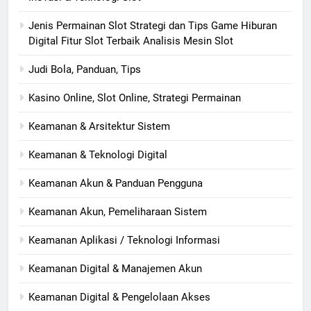
Jenis Permainan Slot Strategi dan Tips Game Hiburan
Digital Fitur Slot Terbaik Analisis Mesin Slot
Judi Bola, Panduan, Tips
Kasino Online, Slot Online, Strategi Permainan
Keamanan & Arsitektur Sistem
Keamanan & Teknologi Digital
Keamanan Akun & Panduan Pengguna
Keamanan Akun, Pemeliharaan Sistem
Keamanan Aplikasi / Teknologi Informasi
Keamanan Digital & Manajemen Akun
Keamanan Digital & Pengelolaan Akses