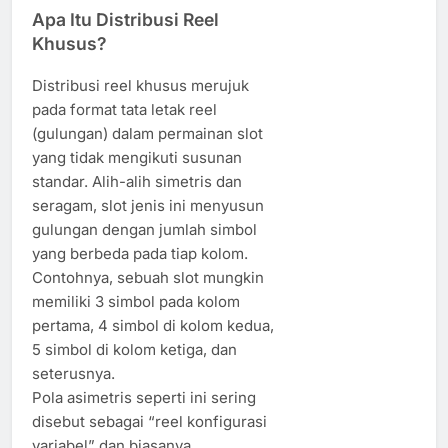
Apa Itu Distribusi Reel
Khusus?
Distribusi reel khusus merujuk
pada format tata letak reel
(gulungan) dalam permainan slot
yang tidak mengikuti susunan
standar. Alih-alih simetris dan
seragam, slot jenis ini menyusun
gulungan dengan jumlah simbol
yang berbeda pada tiap kolom.
Contohnya, sebuah slot mungkin
memiliki 3 simbol pada kolom
pertama, 4 simbol di kolom kedua,
5 simbol di kolom ketiga, dan
seterusnya.
Pola asimetris seperti ini sering
disebut sebagai “reel konfigurasi
variabel” dan biasanya