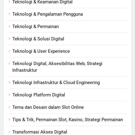
Teknologi & Keamanan Digital
Teknologi & Pengalaman Pengguna
Teknologi & Permainan
Teknologi & Solusi Digital
Teknologi & User Experience
Teknologi Digital, Aksesibilitas Web, Strategi
Infrastruktur
Teknologi Infrastruktur & Cloud Engineering
Teknologi Platform Digital
Tema dan Desain dalam Slot Online
Tips & Trik, Permainan Slot, Kasino, Strategi Permainan
Transformasi Akses Digital