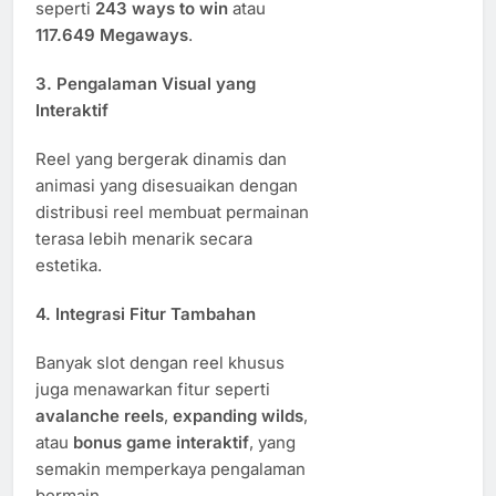
seperti
243 ways to win
atau
117.649 Megaways
.
3.
Pengalaman Visual yang
Interaktif
Reel yang bergerak dinamis dan
animasi yang disesuaikan dengan
distribusi reel membuat permainan
terasa lebih menarik secara
estetika.
4.
Integrasi Fitur Tambahan
Banyak slot dengan reel khusus
juga menawarkan fitur seperti
avalanche reels
,
expanding wilds
,
atau
bonus game interaktif
, yang
semakin memperkaya pengalaman
bermain.