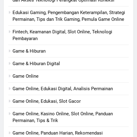
dan Akses Teknologi Perangkat Optimasi Koneksi
Edukasi Gaming, Pengembangan Keterampilan, Strategi
Permainan, Tips dan Trik Gaming, Pemula Game Online
Fintech, Keamanan Digital, Slot Online, Teknologi
Pembayaran
Game & Hiburan
Game & Hiburan Digital
Game Online
Game Online, Edukasi Digital, Analisis Permainan
Game Online, Edukasi, Slot Gacor
Game Online, Kasino Online, Slot Online, Panduan
Permainan, Tips & Trik
Game Online, Panduan Harian, Rekomendasi