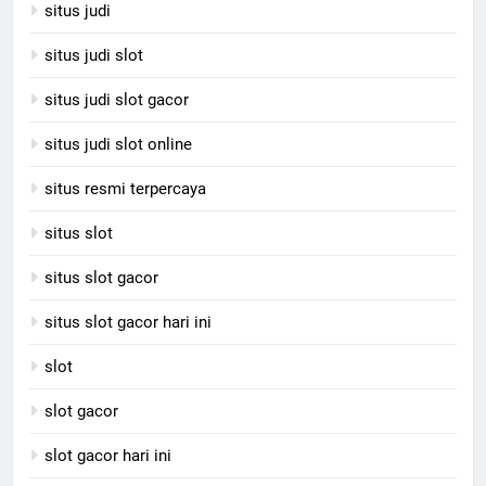
situs judi
situs judi slot
situs judi slot gacor
situs judi slot online
situs resmi terpercaya
situs slot
situs slot gacor
situs slot gacor hari ini
slot
slot gacor
slot gacor hari ini