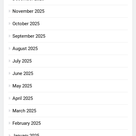
November 2025
October 2025
September 2025
August 2025
July 2025
June 2025
May 2025
April 2025
March 2025
February 2025
January 2025