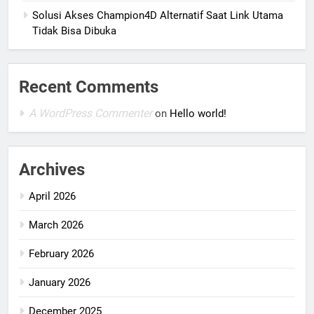
Solusi Akses Champion4D Alternatif Saat Link Utama
Tidak Bisa Dibuka
Recent Comments
A WordPress Commenter
on
Hello world!
Archives
April 2026
March 2026
February 2026
January 2026
December 2025