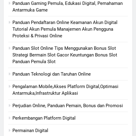
Panduan Gaming Pemula, Edukasi Digital, Pemahaman
Antarmuka Game
Panduan Pendaftaran Online Keamanan Akun Digital
Tutorial Akun Pemula Manajemen Akun Pengguna
Proteksi & Privasi Online
Panduan Slot Online Tips Menggunakan Bonus Slot
Strategi Bermain Slot Gacor Keuntungan Bonus Slot
Panduan Pemula Slot
Panduan Teknologi dan Taruhan Online
Pengalaman Mobile,Akses Platform Digital,Optimasi
Antarmuka,Infrastruktur Aplikasi
Perjudian Online, Panduan Pemain, Bonus dan Promosi
Perkembangan Platform Digital
Permainan Digital