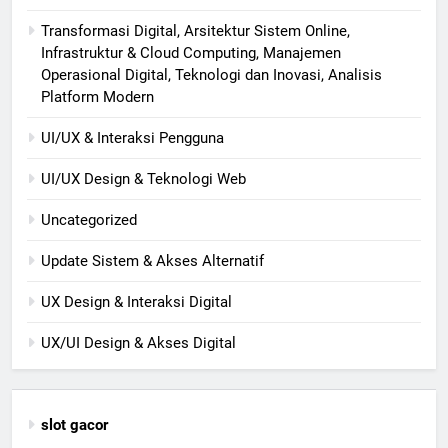
Transformasi Digital, Arsitektur Sistem Online,
Infrastruktur & Cloud Computing, Manajemen
Operasional Digital, Teknologi dan Inovasi, Analisis
Platform Modern
UI/UX & Interaksi Pengguna
UI/UX Design & Teknologi Web
Uncategorized
Update Sistem & Akses Alternatif
UX Design & Interaksi Digital
UX/UI Design & Akses Digital
slot gacor