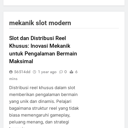
mekanik slot modern
Slot dan Distribusi Reel
Khusus: Inovasi Mekanik
untuk Pengalaman Bermain
Maksimal
56514dd
1 year ago
0
6
mins
Distribusi reel khusus dalam slot
memberikan pengalaman bermain
yang unik dan dinamis. Pelajari
bagaimana struktur reel yang tidak
biasa memengaruhi gameplay,
peluang menang, dan strategi