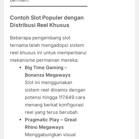
Contoh Slot Populer dengan
Distribusi Reel Khusus
Beberapa pengembang slot
ternama telah mengadopsi sistem
reel khusus ini untuk memperbarui
mekanisme permainan mereka:
Big Time Gaming –
Bonanza Megaways
Slot ini menggunakan
sistem reel dinamis dengan
potensi hingga 117.649 cara
menang berkat konfigurasi
reel yang terus berubah.
Pragmatic Play – Great
Rhino Megaways
Menggabungkan visual