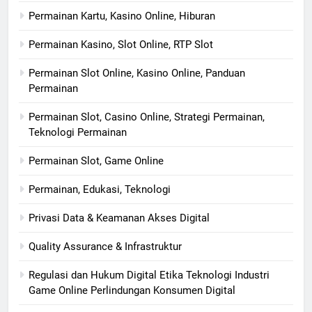
Permainan Kartu, Kasino Online, Hiburan
Permainan Kasino, Slot Online, RTP Slot
Permainan Slot Online, Kasino Online, Panduan
Permainan
Permainan Slot, Casino Online, Strategi Permainan,
Teknologi Permainan
Permainan Slot, Game Online
Permainan, Edukasi, Teknologi
Privasi Data & Keamanan Akses Digital
Quality Assurance & Infrastruktur
Regulasi dan Hukum Digital Etika Teknologi Industri
Game Online Perlindungan Konsumen Digital