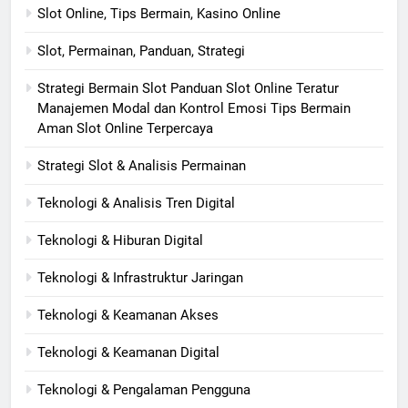
Slot Online, Tips Bermain, Kasino Online
Slot, Permainan, Panduan, Strategi
Strategi Bermain Slot Panduan Slot Online Teratur
Manajemen Modal dan Kontrol Emosi Tips Bermain
Aman Slot Online Terpercaya
Strategi Slot & Analisis Permainan
Teknologi & Analisis Tren Digital
Teknologi & Hiburan Digital
Teknologi & Infrastruktur Jaringan
Teknologi & Keamanan Akses
Teknologi & Keamanan Digital
Teknologi & Pengalaman Pengguna