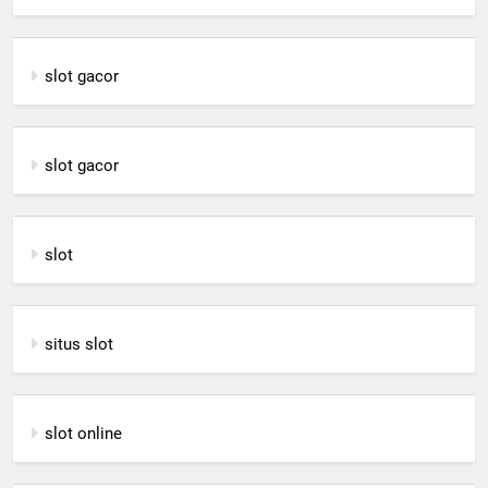
slot gacor
slot gacor
slot
situs slot
slot online