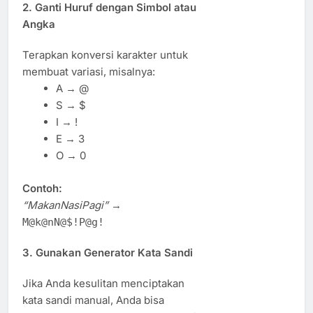
2.
Ganti Huruf dengan Simbol atau
Angka
Terapkan konversi karakter untuk
membuat variasi, misalnya:
A → @
S → $
I → !
E → 3
O → 0
Contoh:
“MakanNasiPagi”
→
M@k@nN@$!P@g!
3.
Gunakan Generator Kata Sandi
Jika Anda kesulitan menciptakan
kata sandi manual, Anda bisa