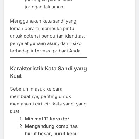
jaringan tak aman
Menggunakan kata sandi yang
lemah berarti membuka pintu
untuk potensi pencurian identitas,
penyalahgunaan akun, dan risiko
terhadap informasi pribadi Anda.
Karakteristik Kata Sandi yang
Kuat
Sebelum masuk ke cara
membuatnya, penting untuk
memahami ciri-ciri kata sandi yang
kuat:
Minimal 12 karakter
Mengandung kombinasi
huruf besar, huruf kecil,