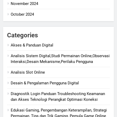
November 2024
October 2024
Categories
Akses & Panduan Digital
Analisis Sistem Digital,Studi Permainan Online,Observasi
Interaksi,Desain Mekanisme,Perilaku Pengguna
Analisis Slot Online
Desain & Pengalaman Pengguna Digital
Diagnostik Login Panduan Troubleshooting Keamanan
dan Akses Teknologi Perangkat Optimasi Koneksi
Edukasi Gaming, Pengembangan Keterampilan, Strategi
Permainan, Tips dan Trik Gaming, Pemula Game Online