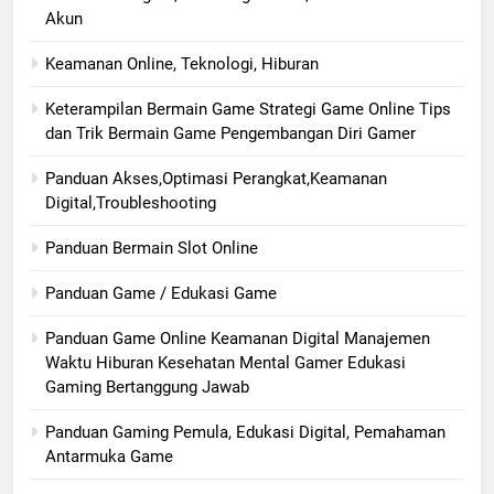
Akun
Keamanan Online, Teknologi, Hiburan
Keterampilan Bermain Game Strategi Game Online Tips
dan Trik Bermain Game Pengembangan Diri Gamer
Panduan Akses,Optimasi Perangkat,Keamanan
Digital,Troubleshooting
Panduan Bermain Slot Online
Panduan Game / Edukasi Game
Panduan Game Online Keamanan Digital Manajemen
Waktu Hiburan Kesehatan Mental Gamer Edukasi
Gaming Bertanggung Jawab
Panduan Gaming Pemula, Edukasi Digital, Pemahaman
Antarmuka Game