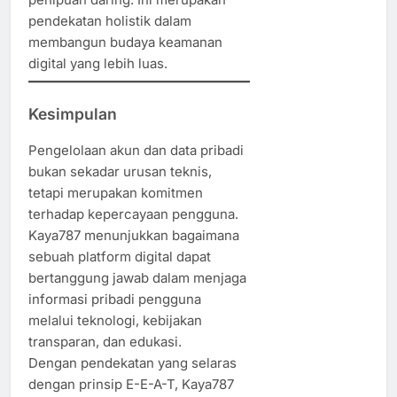
pendekatan holistik dalam
membangun budaya keamanan
digital yang lebih luas.
Kesimpulan
Pengelolaan akun dan data pribadi
bukan sekadar urusan teknis,
tetapi merupakan komitmen
terhadap kepercayaan pengguna.
Kaya787 menunjukkan bagaimana
sebuah platform digital dapat
bertanggung jawab dalam menjaga
informasi pribadi pengguna
melalui teknologi, kebijakan
transparan, dan edukasi.
Dengan pendekatan yang selaras
dengan prinsip E-E-A-T, Kaya787