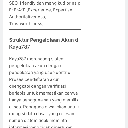
SEO-friendly dan mengikuti prinsip
E-E-A-T (Experience, Expertise,
Authoritativeness,
Trustworthiness).
Struktur Pengelolaan Akun di
Kaya787
Kaya787 merancang sistem
pengelolaan akun dengan
pendekatan yang user-centric.
Proses pendaftaran akun
dilengkapi dengan verifikasi
berlapis untuk memastikan bahwa
hanya pengguna sah yang memiliki
akses. Pengguna diwajibkan untuk
mengisi data dasar yang relevan,
namun sistem tidak meminta
informasi yang tidak diperlukan