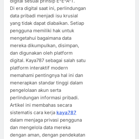
digital sesuai prinsip E-E-A-T.
Di era digital saat ini, perlindungan
data pribadi menjadi isu krusial
yang tidak dapat diabaikan. Setiap
pengguna memiliki hak untuk
mengetahui bagaimana data
mereka dikumpulkan, disimpan,
dan digunakan oleh platform
digital. Kaya787 sebagai salah satu
platform interaktif modern
memahami pentingnya hal ini dan
menerapkan standar tinggi dalam
pengelolaan akun serta
perlindungan informasi pribadi.
Artikel ini membahas secara
sistematis cara kerja
kaya787
dalam menjaga privasi pengguna
dan mengelola data mereka
dengan aman, dengan pendekatan