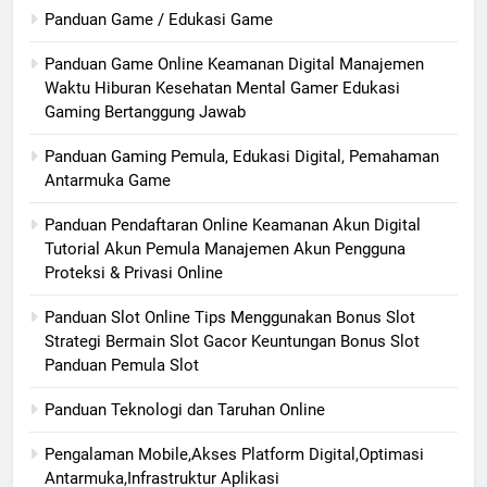
Panduan Game / Edukasi Game
Panduan Game Online Keamanan Digital Manajemen
Waktu Hiburan Kesehatan Mental Gamer Edukasi
Gaming Bertanggung Jawab
Panduan Gaming Pemula, Edukasi Digital, Pemahaman
Antarmuka Game
Panduan Pendaftaran Online Keamanan Akun Digital
Tutorial Akun Pemula Manajemen Akun Pengguna
Proteksi & Privasi Online
Panduan Slot Online Tips Menggunakan Bonus Slot
Strategi Bermain Slot Gacor Keuntungan Bonus Slot
Panduan Pemula Slot
Panduan Teknologi dan Taruhan Online
Pengalaman Mobile,Akses Platform Digital,Optimasi
Antarmuka,Infrastruktur Aplikasi