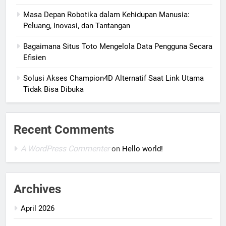
Masa Depan Robotika dalam Kehidupan Manusia:
Peluang, Inovasi, dan Tantangan
Bagaimana Situs Toto Mengelola Data Pengguna Secara
Efisien
Solusi Akses Champion4D Alternatif Saat Link Utama
Tidak Bisa Dibuka
Recent Comments
A WordPress Commenter
on
Hello world!
Archives
April 2026