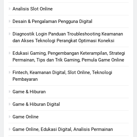
Analisis Slot Online
Desain & Pengalaman Pengguna Digital
Diagnostik Login Panduan Troubleshooting Keamanan
dan Akses Teknologi Perangkat Optimasi Koneksi
Edukasi Gaming, Pengembangan Keterampilan, Strategi
Permainan, Tips dan Trik Gaming, Pemula Game Online
Fintech, Keamanan Digital, Slot Online, Teknologi
Pembayaran
Game & Hiburan
Game & Hiburan Digital
Game Online
Game Online, Edukasi Digital, Analisis Permainan