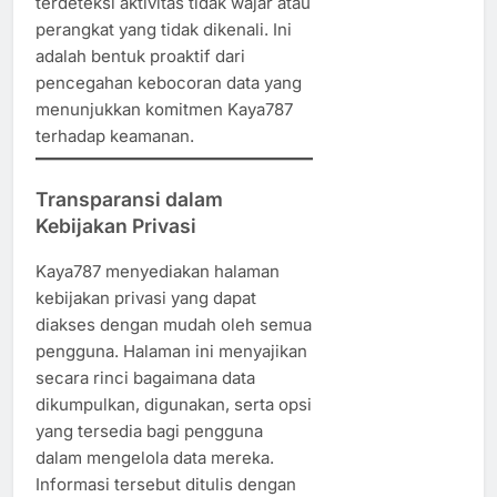
terdeteksi aktivitas tidak wajar atau
perangkat yang tidak dikenali. Ini
adalah bentuk proaktif dari
pencegahan kebocoran data yang
menunjukkan komitmen Kaya787
terhadap keamanan.
Transparansi dalam
Kebijakan Privasi
Kaya787 menyediakan halaman
kebijakan privasi yang dapat
diakses dengan mudah oleh semua
pengguna. Halaman ini menyajikan
secara rinci bagaimana data
dikumpulkan, digunakan, serta opsi
yang tersedia bagi pengguna
dalam mengelola data mereka.
Informasi tersebut ditulis dengan