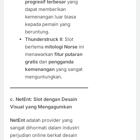
progresif terbesar
yang
dapat memberikan
kemenangan luar biasa
kepada pemain yang
beruntung.
Thunderstruck II
: Slot
bertema
mitologi Norse
ini
menawarkan
fitur putaran
gratis
dan
pengganda
kemenangan
yang sangat
menguntungkan.
c. NetEnt: Slot dengan Desain
Visual yang Mengagumkan
NetEnt
adalah provider yang
sangat dihormati dalam industri
perjudian online berkat desain