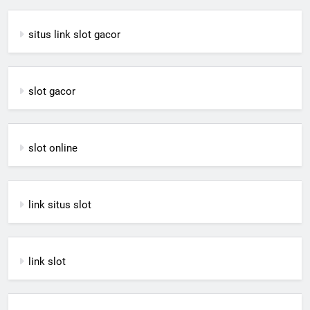
situs link slot gacor
slot gacor
slot online
link situs slot
link slot