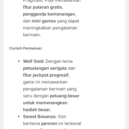
Pragmatic Play menawarkan
fitur putaran gratis
,
pengganda kemenangan
,
dan
mini games
yang dapat
meningkatkan pengalaman
bermain.
Contoh Permainan:
Wolf Gold
: Dengan tema
petualangan serigala
dan
fitur jackpot progresif
,
game ini menawarkan
pengalaman bermain yang
seru dengan
peluang besar
untuk memenangkan
hadiah besar
.
Sweet Bonanza
: Slot
bertema
permen
ini terkenal