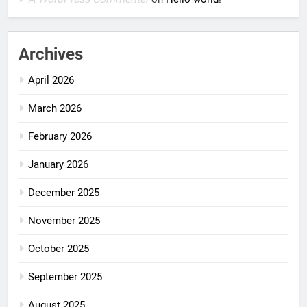
Archives
April 2026
March 2026
February 2026
January 2026
December 2025
November 2025
October 2025
September 2025
August 2025