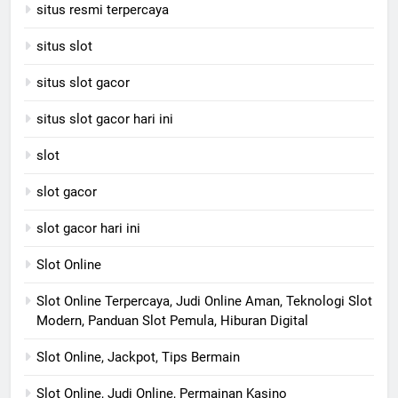
situs resmi terpercaya
situs slot
situs slot gacor
situs slot gacor hari ini
slot
slot gacor
slot gacor hari ini
Slot Online
Slot Online Terpercaya, Judi Online Aman, Teknologi Slot
Modern, Panduan Slot Pemula, Hiburan Digital
Slot Online, Jackpot, Tips Bermain
Slot Online, Judi Online, Permainan Kasino