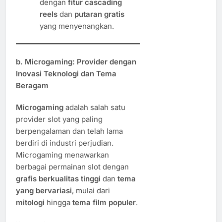
dengan
fitur cascading
reels
dan
putaran gratis
yang menyenangkan.
b. Microgaming: Provider dengan
Inovasi Teknologi dan Tema
Beragam
Microgaming
adalah salah satu
provider slot yang paling
berpengalaman dan telah lama
berdiri di industri perjudian.
Microgaming menawarkan
berbagai permainan slot dengan
grafis berkualitas tinggi
dan
tema
yang bervariasi
, mulai dari
mitologi
hingga
tema film populer
.