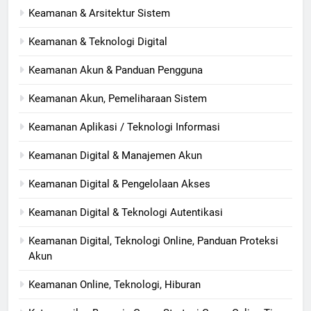
Keamanan & Arsitektur Sistem
Keamanan & Teknologi Digital
Keamanan Akun & Panduan Pengguna
Keamanan Akun, Pemeliharaan Sistem
Keamanan Aplikasi / Teknologi Informasi
Keamanan Digital & Manajemen Akun
Keamanan Digital & Pengelolaan Akses
Keamanan Digital & Teknologi Autentikasi
Keamanan Digital, Teknologi Online, Panduan Proteksi
Akun
Keamanan Online, Teknologi, Hiburan