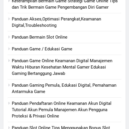
Keterampilan Bermain Game Strategi Game Online Tips
dan Trik Bermain Game Pengembangan Diri Gamer
Panduan Akses,Optimasi Perangkat,Keamanan
Digital,Troubleshooting
Panduan Bermain Slot Online
Panduan Game / Edukasi Game
Panduan Game Online Keamanan Digital Manajemen
Waktu Hiburan Kesehatan Mental Gamer Edukasi
Gaming Bertanggung Jawab
Panduan Gaming Pemula, Edukasi Digital, Pemahaman
Antarmuka Game
Panduan Pendaftaran Online Keamanan Akun Digital
Tutorial Akun Pemula Manajemen Akun Pengguna
Proteksi & Privasi Online
Panduan Slot Online Tips Menggunakan Bonus Slot