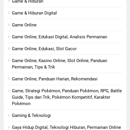
Game & Hiburan
Game & Hiburan Digital
Game Online
Game Online, Edukasi Digital, Analisis Permainan
Game Online, Edukasi, Slot Gacor
Game Online, Kasino Online, Slot Online, Panduan
Permainan, Tips & Trik
Game Online, Panduan Harian, Rekomendasi
Game, Strategi Pokémon, Panduan Pokémon, RPG, Battle
Guide, Tips dan Trik, Pokémon Kompetitif, Karakter
Pokémon
Gaming & Teknologi
Gaya Hidup Digital, Teknologi Hiburan, Permainan Online