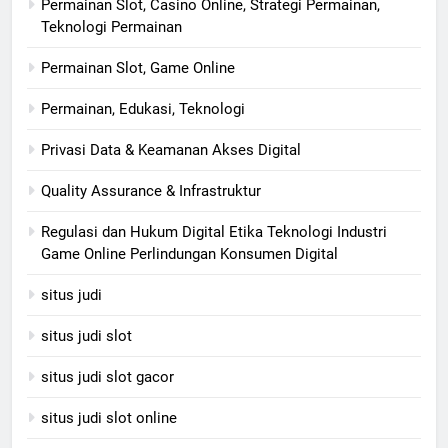
Permainan Slot, Casino Online, Strategi Permainan,
Teknologi Permainan
Permainan Slot, Game Online
Permainan, Edukasi, Teknologi
Privasi Data & Keamanan Akses Digital
Quality Assurance & Infrastruktur
Regulasi dan Hukum Digital Etika Teknologi Industri
Game Online Perlindungan Konsumen Digital
situs judi
situs judi slot
situs judi slot gacor
situs judi slot online