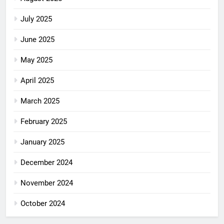
July 2025
June 2025
May 2025
April 2025
March 2025
February 2025
January 2025
December 2024
November 2024
October 2024