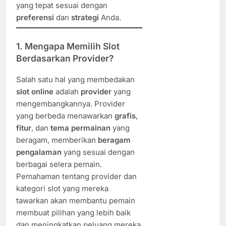
yang tepat sesuai dengan
preferensi
dan
strategi
Anda.
1.
Mengapa Memilih Slot
Berdasarkan Provider?
Salah satu hal yang membedakan
slot online
adalah
provider
yang
mengembangkannya. Provider
yang berbeda menawarkan
grafis
,
fitur
, dan
tema permainan
yang
beragam, memberikan
beragam
pengalaman
yang sesuai dengan
berbagai selera pemain.
Pemahaman tentang provider dan
kategori slot yang mereka
tawarkan akan membantu pemain
membuat pilihan yang lebih baik
dan meningkatkan peluang mereka