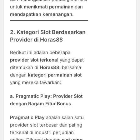
untuk
menikmati permainan
dan
mendapatkan kemenangan
.
2.
Kategori Slot Berdasarkan
Provider di Horas88
Berikut ini adalah beberapa
provider slot terkenal
yang dapat
ditemukan di
Horas88
, bersama
dengan
kategori permainan slot
yang mereka tawarkan:
a. Pragmatic Play: Provider Slot
dengan Ragam Fitur Bonus
Pragmatic Play
adalah salah satu
provider slot terbesar dan paling
terkenal di industri perjudian
online. Dikenal dengan
slot yang