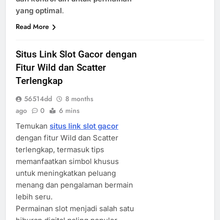
yang optimal
.
Read More
Situs Link Slot Gacor dengan
Fitur Wild dan Scatter
Terlengkap
56514dd
8 months
ago
0
6 mins
Temukan
situs link slot gacor
dengan fitur Wild dan Scatter
terlengkap, termasuk tips
memanfaatkan simbol khusus
untuk meningkatkan peluang
menang dan pengalaman bermain
lebih seru.
Permainan slot menjadi salah satu