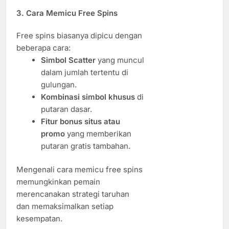
3. Cara Memicu Free Spins
Free spins biasanya dipicu dengan
beberapa cara:
Simbol Scatter
yang muncul
dalam jumlah tertentu di
gulungan.
Kombinasi simbol khusus
di
putaran dasar.
Fitur bonus situs atau
promo
yang memberikan
putaran gratis tambahan.
Mengenali cara memicu free spins
memungkinkan pemain
merencanakan strategi taruhan
dan memaksimalkan setiap
kesempatan.