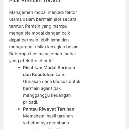
Pilar Bermain Teratur
Manajemen modal menjadi faktor
utama dalam bermain slot secara
teratur. Pemain yang mampu
mengelola modal dengan baik
dapat bermain lebih lama dan
mengurangi risiko kerugian besar.
Beberapa tips manajemen modal
yang efektif meliputi:
Pisahkan Modal Bermain
dan Kebutuhan Lain
:
Gunakan dana khusus untuk
bermain agar tidak
mengganggu keuangan
pribadi.
Pantau Riwayat Taruhan
:
Memahami hasil taruhan
sebelumnya membantu