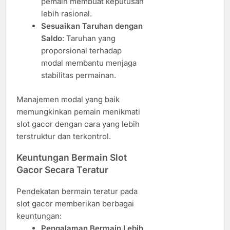
pemain membuat keputusan
lebih rasional.
Sesuaikan Taruhan dengan
Saldo
: Taruhan yang
proporsional terhadap
modal membantu menjaga
stabilitas permainan.
Manajemen modal yang baik
memungkinkan pemain menikmati
slot gacor dengan cara yang lebih
terstruktur dan terkontrol.
Keuntungan Bermain Slot
Gacor Secara Teratur
Pendekatan bermain teratur pada
slot gacor memberikan berbagai
keuntungan:
Pengalaman Bermain Lebih