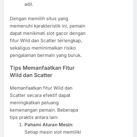
adil.
Dengan memilih situs yang
memenuhi karakteristik ini, pemain
dapat menikmati slot gacor dengan
fitur Wild dan Scatter terlengkap,
sekaligus meminimalkan risiko
pengalaman bermain yang buruk.
Tips Memanfaatkan Fitur
Wild dan Scatter
Memanfaatkan fitur Wild dan
Scatter secara efektif dapat
meningkatkan peluang
kemenangan pemain. Beberapa
tips praktis antara lain:
Pahami Aturan Mesin
:
Setiap mesin slot memiliki