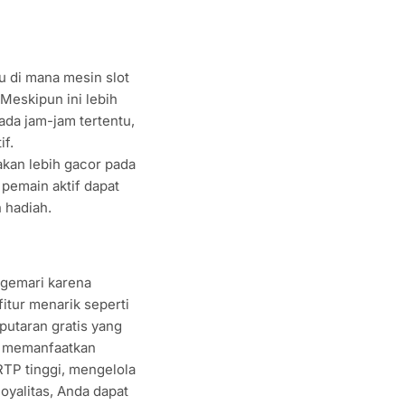
 di mana mesin slot
 Meskipun ini lebih
ada jam-jam tertentu,
if.
akan lebih gacor pada
 pemain aktif dapat
 hadiah.
igemari karena
fitur menarik seperti
 putaran gratis yang
 memanfaatkan
RTP tinggi, mengelola
oyalitas, Anda dapat