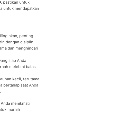
D
, pastikan untuk
a untuk mendapatkan
iinginkan, penting
in dengan disiplin
lama dan menghindari
yang siap Anda
rnah melebihi batas
aruhan kecil, terutama
ra bertahap saat Anda
.
 Anda menikmati
ntuk meraih