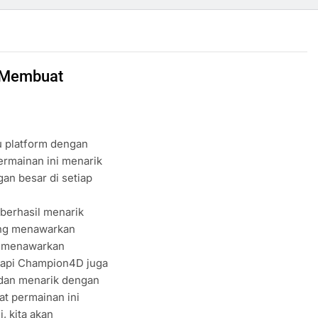
 Membuat
u platform dengan
ermainan ini menarik
an besar di setiap
h berhasil menarik
yang menawarkan
a menawarkan
tapi Champion4D juga
dan menarik dengan
at permainan ini
, kita akan