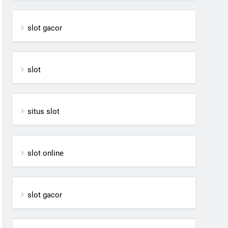
slot gacor
slot
situs slot
slot online
slot gacor