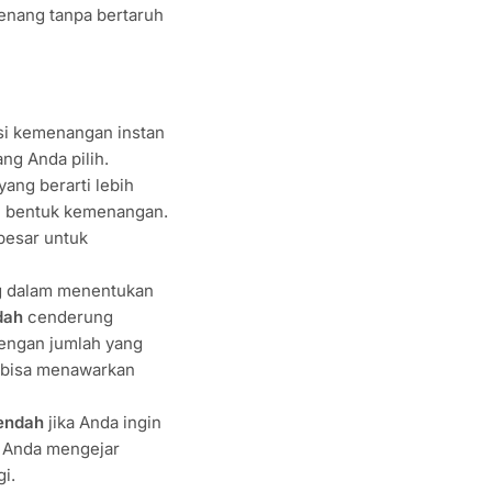
enang tanpa bertaruh
si kemenangan instan
ang Anda pilih.
 yang berarti lebih
m bentuk kemenangan.
besar untuk
g dalam menentukan
ndah
cenderung
engan jumlah yang
gi bisa menawarkan
rendah
jika Anda ingin
a Anda mengejar
gi.