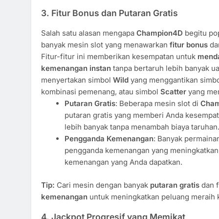
3.
Fitur Bonus dan Putaran Gratis
Salah satu alasan mengapa
Champion4D
begitu po
banyak mesin slot yang menawarkan
fitur bonus
da
Fitur-fitur ini memberikan kesempatan untuk
mend
kemenangan instan
tanpa bertaruh lebih banyak ua
menyertakan simbol
Wild
yang menggantikan simbo
kombinasi pemenang, atau simbol
Scatter
yang me
Putaran Gratis
: Beberapa mesin slot di
Cham
putaran gratis yang memberi Anda kesempa
lebih banyak tanpa menambah biaya taruhan
Pengganda Kemenangan
: Banyak permaina
pengganda kemenangan yang meningkatkan ni
kemenangan yang Anda dapatkan.
Tip:
Cari mesin dengan banyak
putaran gratis
dan f
kemenangan
untuk meningkatkan peluang meraih 
4.
Jackpot Progresif yang Memikat