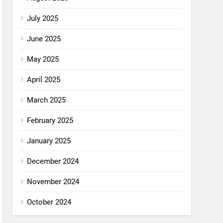
July 2025
June 2025
May 2025
April 2025
March 2025
February 2025
January 2025
December 2024
November 2024
October 2024