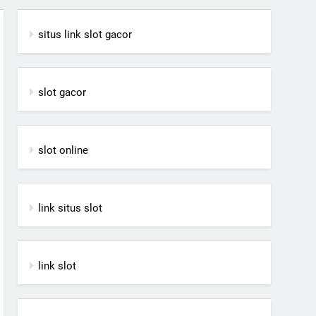
situs link slot gacor
slot gacor
slot online
link situs slot
link slot