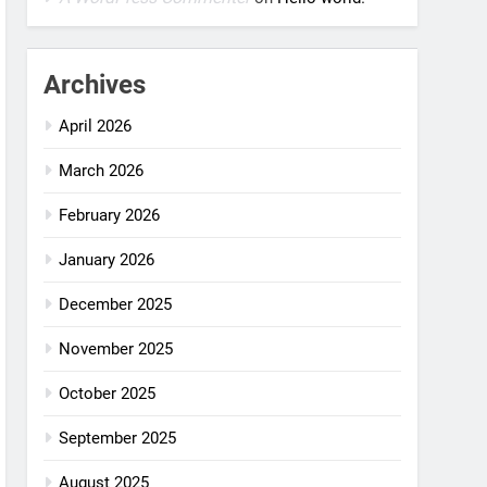
Archives
April 2026
March 2026
February 2026
January 2026
December 2025
November 2025
October 2025
September 2025
August 2025