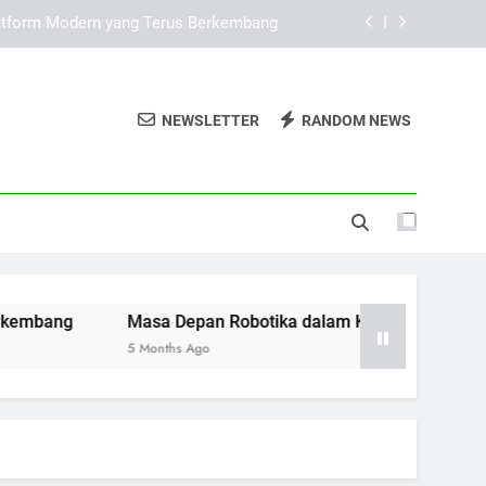
tform Modern yang Terus Berkembang
sia: Peluang, Inovasi, dan Tantangan
ngelola Data Pengguna Secara Efisien
NEWSLETTER
RANDOM NEWS
 Menjawab Kebutuhan Pengguna Modern
 Panduan Untuk Menjelajahi Dunia.
tform Modern yang Terus Berkembang
sia: Peluang, Inovasi, dan Tantangan
ngelola Data Pengguna Secara Efisien
Masa Depan Robotika dalam Kehidupan Manusia: Peluang,
5 Months Ago