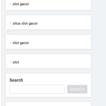
slot gacor
situs slot gacor
slot gacor
slot
Search
SEARCH