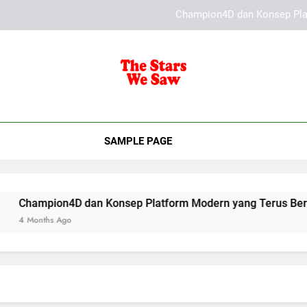
Champion4D dan Konsep Pla
Masa Depan Robotika dalam Kehidupan Manu
Bagaimana Situs Toto Me
 Stars We Saw
[Nama Brand] dan Evolusi Link Akses dalam
rita Perjalanan Dan Fotografi Inspiratif Di The Stars We Saw.
Champion4D dan Konsep Pla
SAMPLE PAGE
Masa Depan Robotika dalam Kehidupan Manu
Bagaimana Situs Toto Me
n4D dan Konsep Platform Modern yang Terus Berkembang
Ago